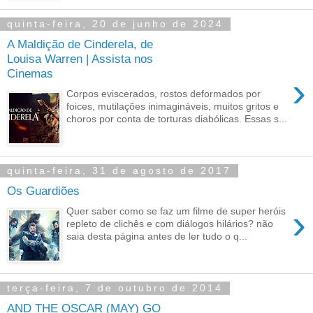
quinta-feira, 20 de junho de 2024
A Maldição de Cinderela, de
Louisa Warren | Assista nos
Cinemas
›
Corpos eviscerados, rostos deformados por
foices, mutilações inimagináveis, muitos gritos e
choros por conta de torturas diabólicas. Essas s...
quinta-feira, 31 de agosto de 2017
Os Guardiões
›
Quer saber como se faz um filme de super heróis
repleto de clichês e com diálogos hilários? não
saia desta página antes de ler tudo o q...
terça-feira, 7 de outubro de 2014
AND THE OSCAR (MAY) GO