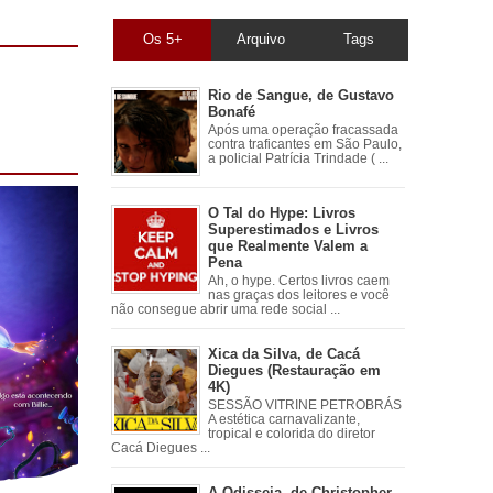
Os 5+
Arquivo
Tags
Rio de Sangue, de Gustavo
Bonafé
Após uma operação fracassada
contra traficantes em São Paulo,
a policial Patrícia Trindade ( ...
O Tal do Hype: Livros
Superestimados e Livros
que Realmente Valem a
Pena
Ah, o hype. Certos livros caem
nas graças dos leitores e você
não consegue abrir uma rede social ...
Xica da Silva, de Cacá
Diegues (Restauração em
4K)
SESSÃO VITRINE PETROBRÁS
A estética carnavalizante,
tropical e colorida do diretor
Cacá Diegues ...
A Odisseia, de Christopher