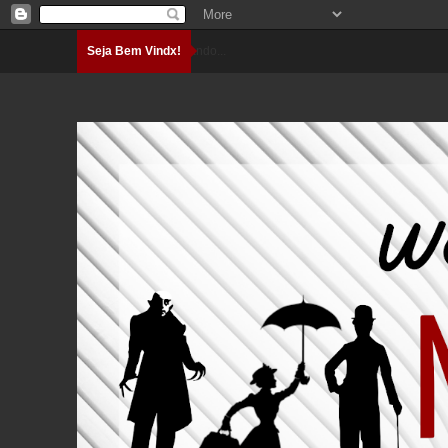
Seja Bem Vindx!
Carregando...