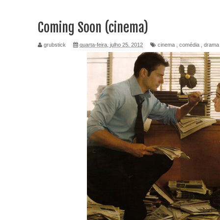
Coming Soon (cinema)
grubstick
quarta-feira, julho 25, 2012
cinema
,
comédia
,
drama