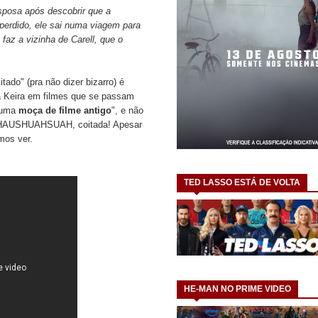
sposa após descobrir que a
 perdido, ele sai numa viagem para
faz a vizinha de Carell, que o
itado" (pra não dizer bizarro) é
a Keira em filmes que se passam
 "uma
moça de filme antigo
", e não
UHAUSHUAHSUAH, coitada! Apesar
amos ver.
TED LASSO ESTÁ DE VOLTA
HE-MAN NO PRIME VIDEO