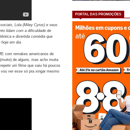
PORTAL DAS PROMOÇÕES
ciais, Lola (Miley Cyrus) e seus
to lidam com a dificuldade de
ntica e divertida comédia que
 hoje em dia.
RME com remakes americanos de
 (muito) de alguns, mas acho muita
repetir um filme que saiu há poucos
o vou ver esse só pra xingar mesmo