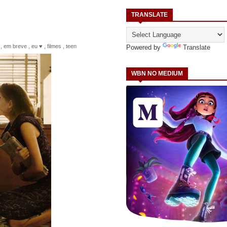
TRANSLATE
,
em breve
,
eu ♥
,
filmes
,
teen
Powered by
Translate
WBN NO MEDIUM