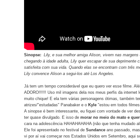
Sinopse:
Lily, e sua melhor amiga Alison, vivem nas margens 
chegando à idade adulta, Lily quer escapar de sua deprimente c
satisfeita com sua vida. Quando elas se encontram com três me
Lily convence Alison a segui-los até Los Angeles.
Já tem um tempo considerável que eu quero ver esse filme. Al
ADORO!!!!!! Uso mil imagens dela nos meus perfis da internet 
muito chique! E ela tem várias personagens ótimas, também t
atrizes/"estudadas" Panabaker e o
Kyle
"estou em todos filmes
A sinopse é bem interessante, eu fiquei com vontade de ver de
ter quase divulgado. E isso de
morar no meio do mato e quere
cara na adolescência HAHAHAHAHA (não que tenha mudado al
Ele foi apresentado no festival de
Sundance
ano passado, mas a
vi por aí vai começar nos Estados Unidos em Setembro, aqui