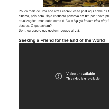
Pouco mais de uma ano atrás escrevi esse post
aqui
sobre os f
cinema, pois bem. Hoje enquanto pensava em um post novo pro
atualizações, mas sabe como é,
I’m a big girl know ~kind of~
) 
desses. O que acham?
Bom, eu espero que gostem, porque aí vai:
Seeking a Friend for the End of the World