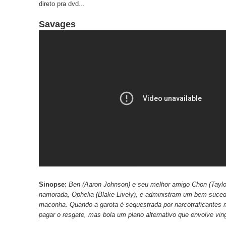
direto pra dvd...
Savages
Sinopse:
Ben (Aaron Johnson) e seu melhor amigo Chon (Tayl
namorada, Ophelia (Blake Lively), e administram um bem-sucedi
maconha. Quando a garota é sequestrada por narcotraficantes
pagar o resgate, mas bola um plano alternativo que envolve vin