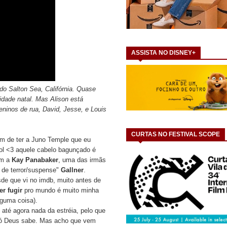
ASSISTA NO DISNEY+
do Salton Sea, Califórnia. Quase
idade natal. Mas Alison está
ninos de rua, David, Jesse, e Louis
CURTAS NO FESTIVAL SCOPE
ém de ter a Juno Temple que eu
lol <3 aquele cabelo bagunçado é
em a
Kay Panabaker
, uma das irmãs
 de terror/suspense"
Gallner
.
sde que vi no imdb, muito antes de
r fugir
pro mundo é muito minha
guma coisa).
té agora nada da estréia, pelo que
 só Deus sabe. Mas acho que vem