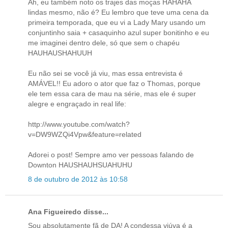
Ah, eu também noto os trajes das moças HAHAHA
lindas mesmo, não é? Eu lembro que teve uma cena da
primeira temporada, que eu vi a Lady Mary usando um
conjuntinho saia + casaquinho azul super bonitinho e eu
me imaginei dentro dele, só que sem o chapéu
HAUHAUSHAHUUH
Eu não sei se você já viu, mas essa entrevista é
AMÁVEL!! Eu adoro o ator que faz o Thomas, porque
ele tem essa cara de mau na série, mas ele é super
alegre e engraçado in real life:
http://www.youtube.com/watch?
v=DW9WZQi4Vpw&feature=related
Adorei o post! Sempre amo ver pessoas falando de
Downton HAUSHAUHSUAHUHU
8 de outubro de 2012 às 10:58
Ana Figueiredo disse...
Sou absolutamente fã de DA! A condessa viúva é a