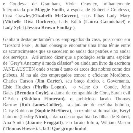
e Condessa de Grantham, Violet Crawley, brilhantemente
interpretada por
Maggie Smith
, a esposa de Robert e Condessa,
Cora Crawley(
Elizabeth McGovern
), suas filhas Lady Mary
(
Michelle
Diva
Dockery
), Lady Edith (
Laura Carmichael
) e
Lady Sybil (
Jessica Brown Findlay
).
Ganham destaque também os empregados da casa, pois como em
''Gosford Park'', Jullian consegue encontrar uma linha tênue entre
os acontecimentos que se sucedem no andar dos patrões e no andar
dos serviçais. Até arrisco dizer que a produção seria uma espécie
de ''Grey's Anatomy à moda clássica'' ou ainda um livro da escritora
JANE AUSTEN onde o tema é tanto os arcos dos nobres como dos
plebeus. Já na ala dos empregados temos: o eficiente Mordómo,
Charles Carson (
Jim Carter
), seu braço direito, a Governanta,
Elsie Hughes (
Phyllis Logan)
,
o v
alete do
Conde
, John
Bates
(
Brendan Coyle),
a dama de companhia de Cora
,
Sarah
evil
O'Brien
(
Siobhan Finneran),
o ambicioso lacaio Thomas
Barrow
(
Rob James-Collier),
a
ajudante de cozinha bobona,
Daisy Robinson (
Sophie McShera
), a cozinheira dramalhão, Beryl
Patmore (
Lesley Nicol
), a dama de companhia das filhas de Robert,
Ana Smith (
Joanne Froggatt
), e o lacaio fofura, William Mason
(
Thomas Howes
). Ufa!!!
Que grupo lindo
!