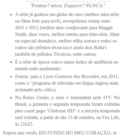
''Perdoar? talvez. Esquecer? NUNCA.''
A série já ganhou um globo de ouro (melhor mini-série
ou filme feito para tevê), noveprêmios emmy entre
2011 e 2012 (melhor atriz coadjuvante para Maggie
Smith, duas vezes, melhor roteiro para mini-série, filme
ou especial dramático, melhor trilha sonora e todos os
outros são prêmios técnicos) e ainda dois Bafta's
também de prêmios Técnicos, entre outros;
É a série de época com o maior índice de audiência no
mundo todo atualmente;
En
trou para o
Livro Guinness dos Recordes,
em 2011,
como o "programa de televisão em língua inglesa mais
aclamado pela crítica;
No Reino Unido, a série é transmitida pelo ITV. No
Brasil, a primeira e segunda temporada foram exibidas
pleo canal pago ''Globosat HD'' e a terceira temporada
será exibida, a partir do dia 15 de outubro, na Fox Life,
às 21h25.
Espero que vocês, DO FUNDO DO MEU CORAÇÃO, se