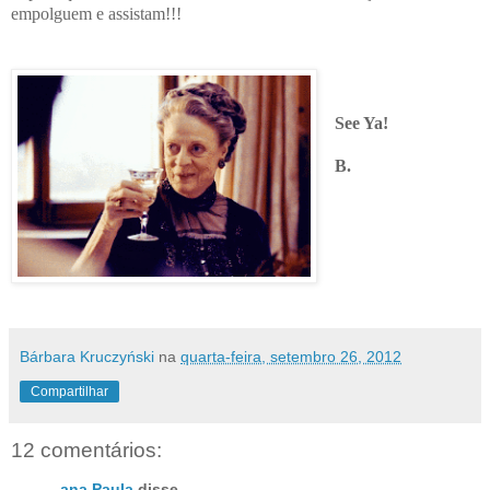
empolguem e assistam!!!
See Ya!
B.
Bárbara Kruczyński
na
quarta-feira, setembro 26, 2012
Compartilhar
12 comentários:
ana Paula
disse...