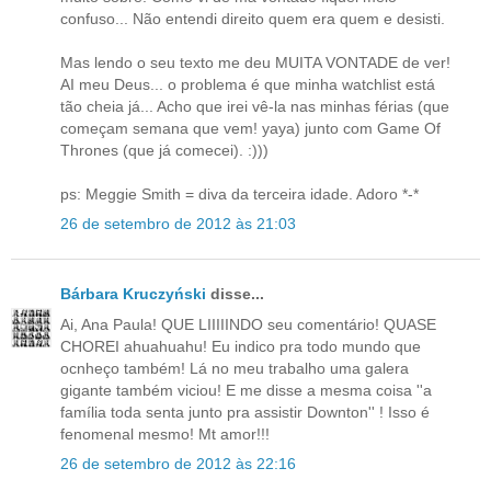
confuso... Não entendi direito quem era quem e desisti.
Mas lendo o seu texto me deu MUITA VONTADE de ver!
AI meu Deus... o problema é que minha watchlist está
tão cheia já... Acho que irei vê-la nas minhas férias (que
começam semana que vem! yaya) junto com Game Of
Thrones (que já comecei). :)))
ps: Meggie Smith = diva da terceira idade. Adoro *-*
26 de setembro de 2012 às 21:03
Bárbara Kruczyński
disse...
Ai, Ana Paula! QUE LIIIIINDO seu comentário! QUASE
CHOREI ahuahuahu! Eu indico pra todo mundo que
ocnheço também! Lá no meu trabalho uma galera
gigante também viciou! E me disse a mesma coisa ''a
família toda senta junto pra assistir Downton'' ! Isso é
fenomenal mesmo! Mt amor!!!
26 de setembro de 2012 às 22:16