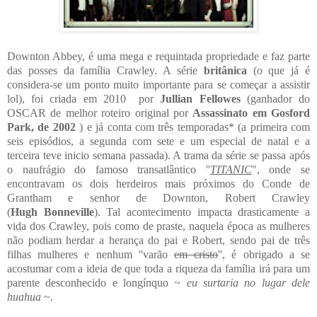
Downton Abbey, é uma mega e requintada propriedade e faz parte
das posses da família Crawley. A série
britânica
(o que já é
considera-se um ponto muito importante para se começar a assistir
lol), foi criada em 2010 por
Jullian Fellowes
(ganhador do
OSCAR de melhor roteiro original por
Assassinato em
Gosford
Park, de 2002
) e já conta com três temporadas* (a primeira com
seis episódios, a segunda com sete e um especial de natal e a
terceira teve inicio semana passada). A trama da série se passa após
o naufrágio do famoso transatlântico ''
TITANIC
", onde se
encontravam os dois herdeiros mais próximos do Conde d
e
Grantham e senhor de Downton,
Robert Crawley
(
Hugh
Bonneville
). Tal acontecimento impacta drasticamente a
vida dos Crawley, pois como de praste, naquela época as mulheres
não podiam herdar a herança do pai e Robert, sendo pai de três
filhas mulheres e nenhum ''varão
em cristo
'', é obrigado a se
acostumar com a ideia de que toda a riqueza da família irá para um
parente desconhecido e longínquo ~
eu surtaria no lugar dele
huahua
~.