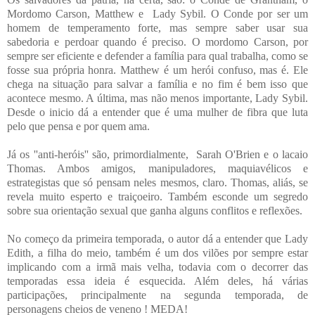
Mordomo Carson, Matthew e Lady Sybil. O Conde por ser um
homem de temperamento forte, mas sempre saber usar sua
sabedoria e perdoar quando é preciso. O mordomo Carson, por
sempre ser eficiente e defender a família para qual trabalha, como se
fosse sua própria honra. Matthew é um herói confuso, mas é. Ele
chega na situação para salvar a família e no fim é bem isso que
acontece mesmo. A última, mas não menos importante, Lady Sybil.
Desde o inicio dá a entender que é uma mulher de fibra que luta
pelo que pensa e por quem ama.
Já os ''anti-heróis'' são, primordialmente, Sarah O'Brien e o lacaio
Thomas. Ambos amigos, manipuladores, maquiavélicos e
estrategistas que só pensam neles mesmos, claro. Thomas, aliás, se
revela muito esperto e traiçoeiro. Também esconde um segredo
sobre sua orientação sexual que ganha alguns conflitos e reflexões.
No começo da primeira temporada, o autor dá a entender que Lady
Edith, a filha do meio, também é um dos vilões por sempre estar
implicando com a irmã mais velha, todavia com o decorrer das
temporadas essa ideia é esquecida. Além deles, há várias
participações, principalmente na segunda temporada, de
personagens cheios de veneno ! MEDA!