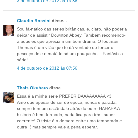
3 de outubro de 2012 às 13:36
Claudio Rossini
disse...
Sou fã-nático das séries britânicas, e, claro, não poderia
deixar de assistir Downton Abbey. Também recomendo-
a àqueles que apreciam um bom drama. O footman
Thomas é um vilão que te dá vontade de torcer o
pescoço dele e matá-lo só um pouquinho... Fantástica
série!
4 de outubro de 2012 às 07:56
Thais Okubaro
disse...
Essa é a minha série PREFERIDAAAAAAAAA <3
Amo que apesar de ser de época, nunca é parada,
sempre tem um escândalo atrás do outro HAHAHA A
história é bem formada, nada fica para trás, super
coerente! O triste é a demora entre uma temporada e
outra :( mas sempre vale a pena esperar.