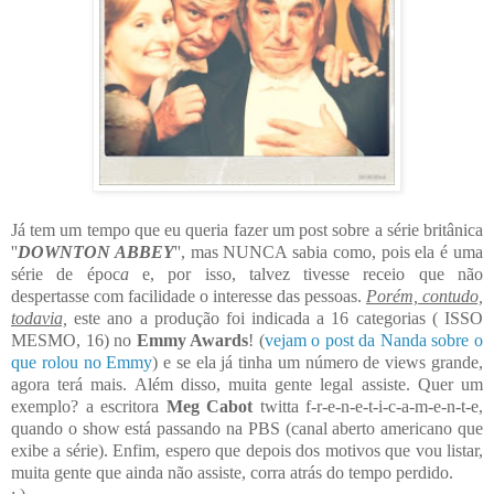
Já tem um tempo que eu queria fazer um post sobre a série britânica
''
DOWNTON ABBEY
'', mas NUNCA sabia como, pois ela é uma
série de époc
a
e, por isso, talvez tivesse receio que não
despertasse
com facilidade
o interesse das pessoas.
Porém, contudo,
todavia,
este ano a produção foi indicada a 16 categorias ( ISSO
MESMO, 16) no
Emmy Awards
! (
vejam o post da Nanda sobre o
que rolou no Emmy
) e se ela já tinha um número de views grande,
agora terá mais. Além disso, muita gente legal assiste. Quer um
exemplo
?
a escritora
Meg Cabot
twitta f-r-e-n-e-t-i-c-a-m-e-n-t-e,
quando o show está passando na PBS (canal aberto americano que
exibe a série). Enfim, espero que depois dos motivos que vou listar,
muita gente que ainda não assiste, corra atrás do tempo perdido.