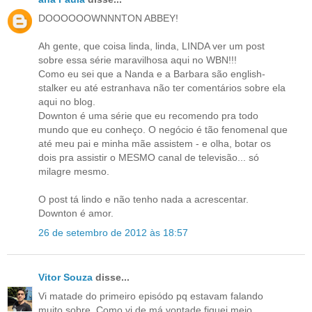
DOOOOOOWNNNTON ABBEY!
Ah gente, que coisa linda, linda, LINDA ver um post
sobre essa série maravilhosa aqui no WBN!!!
Como eu sei que a Nanda e a Barbara são english-
stalker eu até estranhava não ter comentários sobre ela
aqui no blog.
Downton é uma série que eu recomendo pra todo
mundo que eu conheço. O negócio é tão fenomenal que
até meu pai e minha mãe assistem - e olha, botar os
dois pra assistir o MESMO canal de televisão... só
milagre mesmo.
O post tá lindo e não tenho nada a acrescentar.
Downton é amor.
26 de setembro de 2012 às 18:57
Vitor Souza
disse...
Vi matade do primeiro episódo pq estavam falando
muito sobre. Como vi de má vontade fiquei meio