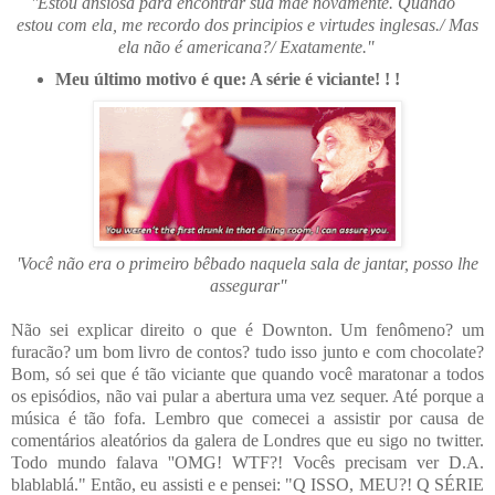
''Estou ansiosa para encontrar sua mãe novamente. Quando
estou com ela, me recordo dos principios e virtudes inglesas./ Mas
ela não é americana?/ Exatamente.''
Meu último motivo é que: A série é
viciante! ! !
'Você não era o primeiro bêbado naquela sala de jantar, posso lhe
assegurar''
Não sei explicar direito o que é Downton. Um fenômeno
? um
furacão
? um bom livro de contos
? tudo isso junto e com chocolate
?
Bom,
só sei que é tão viciante que quando você maratonar a todos
os episódios, não vai pular a abertura uma vez sequer. Até porque a
música é tão fofa. Lembro que comecei a assistir por causa de
comentários aleatórios da galera de Londres que eu sigo no twitter.
Todo mundo falava ''OMG! WTF
?! Vocês precisam ver D.A.
blablablá
." Então, eu assisti e e pensei: "Q ISSO, MEU
?! Q SÉRIE