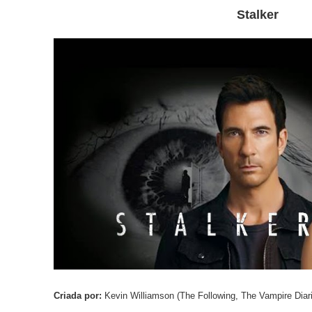
Stalker
Criada por:
Kevin Williamson (The Following, The Vampire Diar