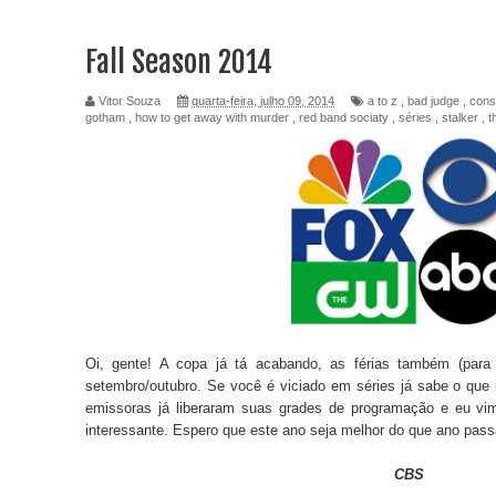
Fall Season 2014
Vitor Souza
quarta-feira, julho 09, 2014
a to z
,
bad judge
,
cons
gotham
,
how to get away with murder
,
red band sociaty
,
séries
,
stalker
,
t
Oi, gente! A copa já tá acabando, as férias também (para
setembro/outubro. Se você é viciado em séries já sabe o que i
emissoras já liberaram suas grades de programação e eu vi
interessante. Espero que este ano seja melhor do que ano passa
CBS