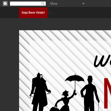
Seja Bem Vindx!
Carregando...