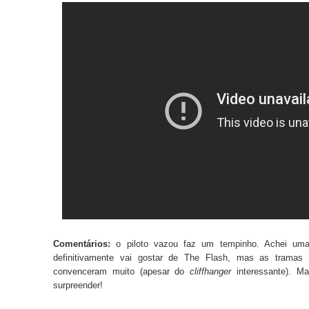
Comentários:
o piloto vazou faz um tempinho. Achei um
definitivamente vai gostar de The Flash, mas as tramas
convenceram muito (apesar do
cliffhanger
interessante). 
surpreender!