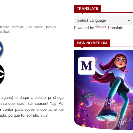
TRANSLATE
tantine
,
estreias
,
Fall Season
,
forever
,
Powered by
Translate
he flash
WBN NO MEDIUM
 alguns) e daqui a pouco já chega
sso quer dizer: fall season! Yay! As
m contar para vocês o que achei de
do, porque foi sofrido, viu?