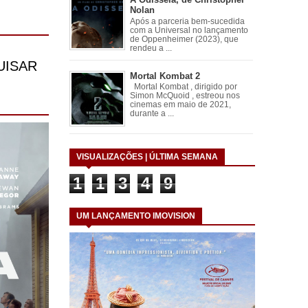
Nolan
Após a parceria bem-sucedida
com a Universal no lançamento
de Oppenheimer (2023), que
rendeu a ...
Mortal Kombat 2
Mortal Kombat , dirigido por
Simon McQuoid , estreou nos
cinemas em maio de 2021,
durante a ...
VISUALIZAÇÕES | ÚLTIMA SEMANA
1
1
3
4
9
UM LANÇAMENTO IMOVISION