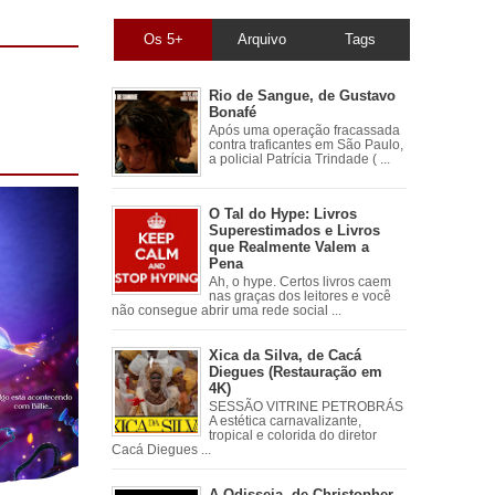
Os 5+
Arquivo
Tags
Rio de Sangue, de Gustavo
Bonafé
Após uma operação fracassada
contra traficantes em São Paulo,
a policial Patrícia Trindade ( ...
O Tal do Hype: Livros
Superestimados e Livros
que Realmente Valem a
Pena
Ah, o hype. Certos livros caem
nas graças dos leitores e você
não consegue abrir uma rede social ...
Xica da Silva, de Cacá
Diegues (Restauração em
4K)
SESSÃO VITRINE PETROBRÁS
A estética carnavalizante,
tropical e colorida do diretor
Cacá Diegues ...
A Odisseia, de Christopher