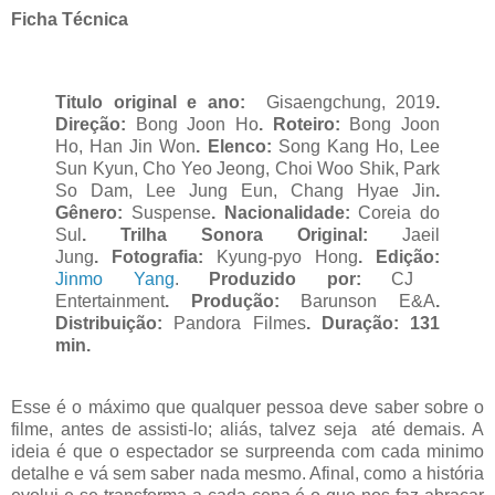
Ficha Técnica
Titulo original e ano
:
Gisaengchung, 2019
.
Direção
:
Bong Joon Ho
.
Roteiro
:
Bong Joon
Ho, Han Jin Won
.
Elenco
:
Song Kang Ho, Lee
Sun Kyun, Cho Yeo Jeong, Choi Woo Shik, Park
So Dam, Lee Jung Eun, Chang Hyae Jin
.
Gênero
:
Suspense
.
Nacionalidade
:
Coreia do
Sul
. Trilha Sonora Original
:
Jaeil
Jung
. Fotografia
:
Kyung-pyo Hong
. Edição
:
Jinmo Yang
.
Produzido por
:
CJ
Entertainment
.
Produção
:
Barunson E&A
.
Distribuição
:
Pandora Filmes
.
Duração
: 131
min.
Esse é o máximo que qualquer pessoa deve saber sobre o
filme, antes de assisti-lo; aliás, talvez seja até demais. A
ideia é que o espectador se surpreenda com cada minimo
detalhe e vá sem saber nada mesmo. Afinal, como a história