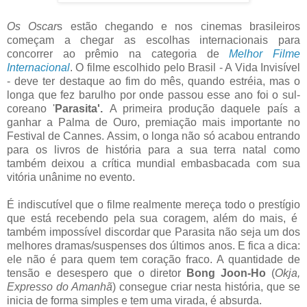
Os Oscar
s estão chegando e nos cinemas brasileiros
começam a chegar as escolhas internacionais para
concorrer ao prêmio na categoria de
Melhor Filme
Internacional
. O filme escolhido pelo Brasil - A Vida Invisível
- deve ter destaque ao fim do mês, quando estréia, mas o
longa que fez barulho por onde passou esse ano foi o sul-
coreano '
Parasita'.
A primeira produção daquele país a
ganhar a Palma de Ouro, premiação mais importante no
Festival de Cannes. Assim, o longa não só acabou entrando
para os livros de história para a sua terra natal como
também deixou a crítica mundial embasbacada com sua
vitória unânime no evento.
É indiscutível que
o filme realmente mereça todo o prestígio
que está recebendo pela sua coragem, além do mais, é
também impossível discordar que Parasita não seja um dos
melhores dramas/suspenses dos últimos anos. E fica a dica:
ele não é para quem tem coração fraco. A quantidade de
tensão e desespero que o diretor
Bong Joon-Ho
(
Okja,
Expresso do Amanhã
) consegue criar nesta história, que se
inicia de forma simples e tem uma virada, é absurda.