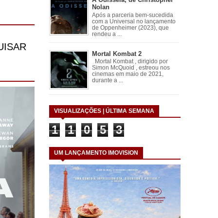
Nolan
Após a parceria bem-sucedida
com a Universal no lançamento
de Oppenheimer (2023), que
rendeu a ...
Mortal Kombat 2
Mortal Kombat , dirigido por
Simon McQuoid , estreou nos
cinemas em maio de 2021,
durante a ...
VISUALIZAÇÕES | ÚLTIMA SEMANA
1
1
0
5
3
UM LANÇAMENTO IMOVISION