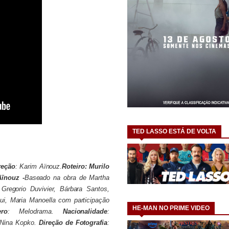
TED LASSO ESTÁ DE VOLTA
reção
: Karim Aïnouz.
Roteiro:
Murilo
Aïnouz -
Baseado na obra de Martha
 Gregorio Duvivier, Bárbara Santos,
ui, Maria Manoella com participação
HE-MAN NO PRIME VIDEO
ero
: Melodrama.
Nacionalidade
:
 Nina Kopko.
Direção de Fotografia
: