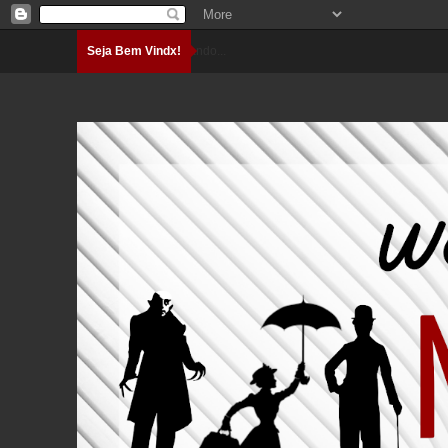
Seja Bem Vindx!
Carregando...