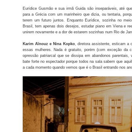
Eurídice Gusmão e sua irmã Guida são inseparáveis, até q
para a Grécia com um marinheiro que dizia, ou tentaria, porqu
terem um futuro juntos. Enquanto Eurídice, s
ozinha no meio
Brasil,
tem apenas dois desejos, estudar piano em Viena e reen
unirem novamente e a dor de estarem sozinhas num Rio de Jane
Karim Aïnouz e Nina Kopko
, diretora assistente, esticam 
essas mulheres. Nada é gratuito, porém (com exceção da ce
opressão patriarcal que se dissipa em abandonos parentais, v
bate forte no espectador porque todos na sala sabem que aquilo
a cada momento quando vemos que é o Brasil entrando nos an