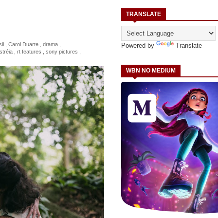
TRANSLATE
il
,
Carol Duarte
,
drama
,
Powered by
Translate
stréia
,
rt features
,
sony pictures
,
WBN NO MEDIUM