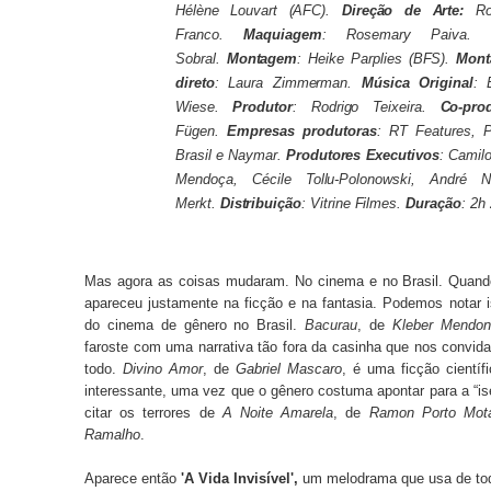
Hélène Louvart (AFC).
Direção de Arte:
Ro
Franco.
Maquiagem
: Rosemary Paiva.
Di
Sobral.
Montagem
: Heike Parplies (BFS).
Mont
direto
: Laura Zimmerman.
Música Original
: 
Wiese.
Produtor
: Rodrigo Teixeira.
Co-prod
Fügen.
Empresas produtoras
: RT Features, P
Brasil e Naymar.
Produtores Executivos
: Camil
Mendoça, Cécile Tollu-Polonowski, André N
Merkt.
Distribuição
: Vitrine Filmes.
Duração
: 2h
Mas agora as coisas mudaram. No cinema e no Brasil. Quando
apareceu justamente na ficção e na fantasia. Podemos notar i
do cinema de gênero no Brasil.
Bacurau
, de
Kleber Mendonç
faroste com uma narrativa tão fora da casinha que nos convi
todo.
Divino Amor
, de
Gabriel Mascaro
, é uma ficção científ
interessante, uma vez que o gênero costuma apontar para a “i
citar os terrores de
A Noite Amarela
, de
Ramon Porto Mot
Ramalho
.
Aparece então
'A Vida Invisível',
um melodrama que usa de to