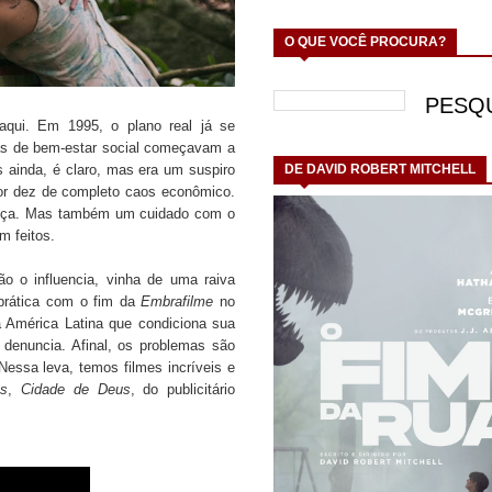
O QUE VOCÊ PROCURA?
qui. Em 1995, o plano real já se
as de bem-estar social começavam a
 ainda, é claro, mas era um suspiro
DE DAVID ROBERT MITCHELL
por dez de completo caos econômico.
erança. Mas também um cuidado com o
m feitos.
ão o influencia, vinha de uma raiva
 prática com o fim da
Embrafilme
no
a América Latina que condiciona sua
 denuncia. Afinal, os problemas são
 Nessa leva, temos filmes incríveis e
es
,
Cidade de Deus
, do publicitário
.