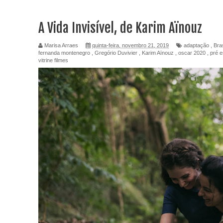
A Vida Invisível, de Karim Aïnouz
Marisa Arraes
quinta-feira, novembro 21, 2019
adaptação
,
Bras
fernanda montenegro
,
Gregório Duvivier
,
Karim Aïnouz
,
oscar 2020
,
pré e
vitrine filmes