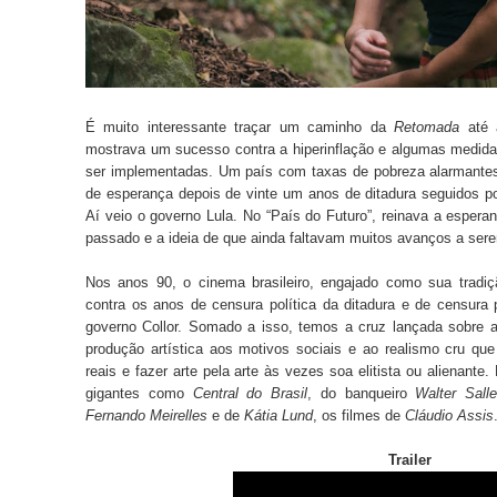
É muito interessante traçar um caminho da
Retomada
até a
mostrava um sucesso contra a hiperinflação e algumas medid
ser implementadas. Um país com taxas de pobreza alarmantes
de esperança depois de vinte um anos de ditadura seguidos 
Aí veio o governo Lula. No “País do Futuro”, reinava a esp
passado e a ideia de que ainda faltavam muitos avanços a sere
Nos anos 90, o cinema brasileiro, engajado como sua tradiç
contra os anos de censura política da ditadura e de censura
governo Collor. Somado a isso, temos a cruz lançada sobre 
produção artística aos motivos sociais e ao realismo cru que
reais e fazer arte pela arte às vezes soa elitista ou alienante.
gigantes como
Central do Brasil
, do banqueiro
Walter Sall
Fernando Meirelles
e de
Kátia Lund
, os filmes de
Cláudio Assis
Trailer