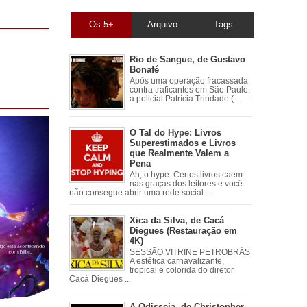
Os 5+
Arquivo
Tags
Rio de Sangue, de Gustavo
Bonafé
Após uma operação fracassada
contra traficantes em São Paulo,
a policial Patrícia Trindade ( ...
O Tal do Hype: Livros
Superestimados e Livros
que Realmente Valem a
Pena
Ah, o hype. Certos livros caem
nas graças dos leitores e você
não consegue abrir uma rede social ...
Xica da Silva, de Cacá
Diegues (Restauração em
4K)
SESSÃO VITRINE PETROBRÁS
A estética carnavalizante,
tropical e colorida do diretor
Cacá Diegues ...
A Odisseia, de Christopher