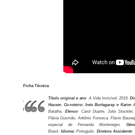
Ficha Técnica
Título original e ano
: A Vida Invisível, 2019.
Di
Hauser.
Co-roteiro
: Inés Bortagaray e Karim 
Batalha.
Elenco
: Carol Duarte, Julia Stockler,
Flávia Gusmão, Antônio Fonseca, Flavio Bauraq
especial de Fernanda Montenegro.
Gên
Brasil.
Idioma:
Português.
Diretora Assistente
: