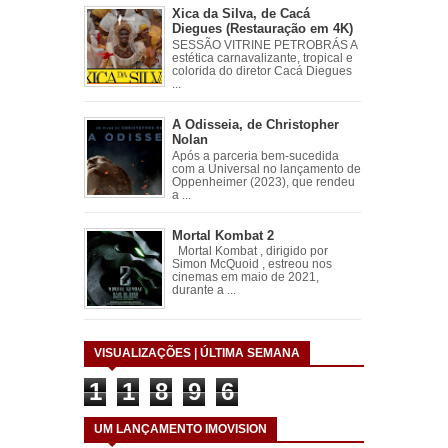
Xica da Silva, de Cacá
Diegues (Restauração em 4K)
SESSÃO VITRINE PETROBRÁS A
estética carnavalizante, tropical e
colorida do diretor Cacá Diegues
...
A Odisseia, de Christopher
Nolan
Após a parceria bem-sucedida
com a Universal no lançamento de
Oppenheimer (2023), que rendeu
a ...
Mortal Kombat 2
Mortal Kombat , dirigido por
Simon McQuoid , estreou nos
cinemas em maio de 2021,
durante a ...
VISUALIZAÇÕES | ÚLTIMA SEMANA
1
1
8
9
6
UM LANÇAMENTO IMOVISION