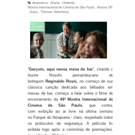
dinamarca
,
drama
,
Holanda
,
Mostra Internacional de Cinema de São Paulo
,
Mostra SP
,
Suiça
,
Thomas Vinterberg
''
Garçom, aqui nessa mesa de bar
”, citando o
ilustre filosofo pernambucano de
botequim
Reginaldo Rossi,
no começo de sua
clássica canção dedicada aos bêbados em
mesas de bar, começo a falar sobre o filme de
encerramento da
44ª Mostra Internacional de
Cinema de São Paulo
, que contou
com
exibição ao ar livre na última semana
no
Parque do Ibirapuera -
claro, respeitado todos
os protocolos de segurança. A película foi
exibida logo após a cerimônia de premiações,