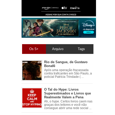
Os 5+
Arquivo
Tags
Rio de Sangue, de Gustavo
Bonafé
Após uma operação fracassada
contra traficantes em São Paulo, a
policial Patrícia Trindade ( ...
O Tal do Hype: Livros
Superestimados e Livros que
Realmente Valem a Pena
Ah, o hype. Certos livros caem nas
graças dos leitores e você não
consegue abrir uma rede social ...