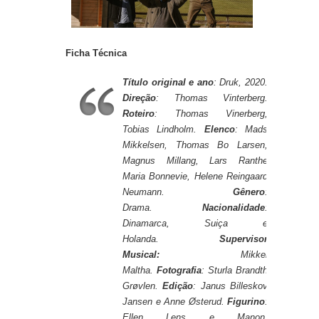
Ficha Técnica
Título original e ano
: Druk, 2020.
Direção
: Thomas Vinterberg.
Roteiro
: Thomas Vinerberg,
Tobias Lindholm.
Elenco
: Mads
Mikkelsen, Thomas Bo Larsen,
Magnus Millang, Lars Ranthe
Maria Bonnevie, Helene Reingaard
Neumann.
Gênero
:
Drama.
Nacionalidade
:
Dinamarca, Suiça e
Holanda.
Supervisor
Musical:
Mikkel
Maltha.
Fotografia
: Sturla Brandth
Grøvlen.
Edição
: Janus Billeskov
Jansen e Anne Østerud.
Figurino
:
Ellen Lens e Manon