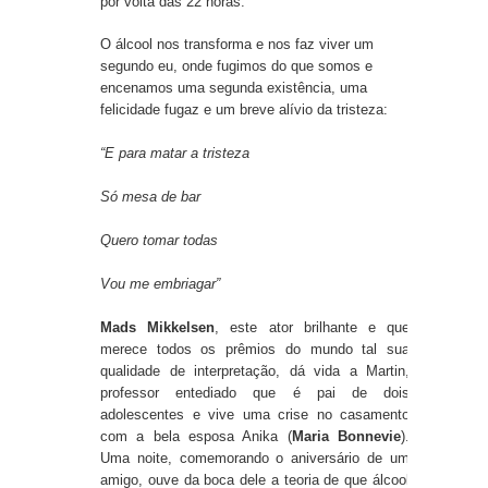
por volta das 22 horas.
O álcool nos transforma e nos faz viver um
segundo eu, onde fugimos do que somos e
encenamos uma segunda existência, uma
felicidade fugaz e um breve alívio da tristeza:
“E para matar a tristeza
Só mesa de bar
Quero tomar todas
Vou me embriagar”
Mads Mikkelsen
, este ator brilhante e que
merece todos os prêmios do mundo tal sua
qualidade de interpretação, dá vida a Martin,
professor entediado que é pai de dois
adolescentes e vive uma crise no casamento
com a bela esposa Anika (
Maria Bonnevie
).
Uma noite, comemorando o aniversário de um
amigo, ouve da boca dele a teoria de que álcool