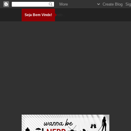
Seja Bem Vindx!
Carregando...