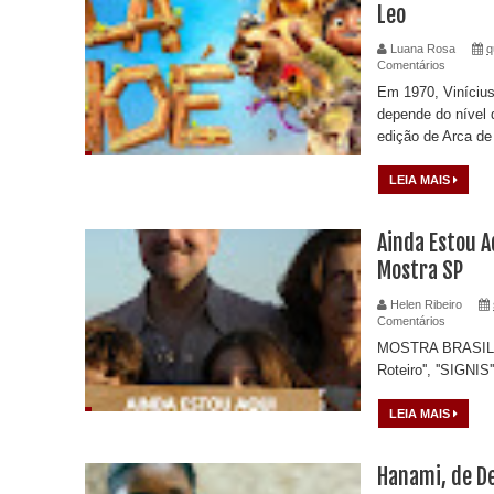
Leo
Luana Rosa
q
Comentários
Em 1970, Vinícius
depende do nível d
edição de Arca de 
LEIA MAIS
Ainda Estou A
Mostra SP
Helen Ribeiro
Comentários
MOSTRA BRASIL Ve
Roteiro'', ''SIGNI
LEIA MAIS
Hanami, de D