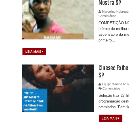
Mostra SP
Marcelino Nobrega
Comentários
COMPETIÇÃO NO
prêmio de melhor 
ascensão e da me
primeiro...
LEIA MAIS
Cinesec Exib
SP
Equipe Wanna be 
Comentários
Seleção traz 27 f
programação dest
premiados “Famili
LEIA MAIS