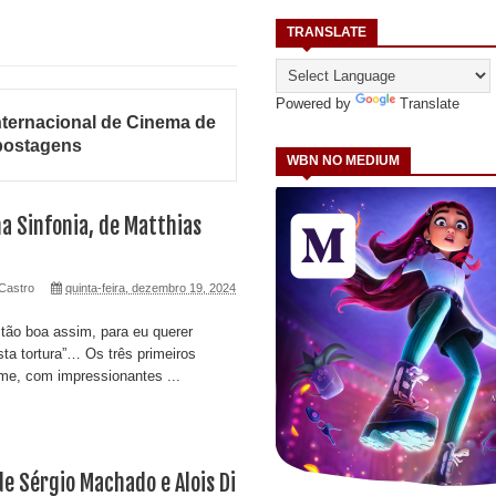
TRANSLATE
Powered by
Translate
nternacional de Cinema de
 postagens
WBN NO MEDIUM
ma Sinfonia, de Matthias
Castro
quinta-feira, dezembro 19, 2024
 tão boa assim, para eu querer
sta tortura”… Os três primeiros
lme, com impressionantes ...
de Sérgio Machado e Alois Di