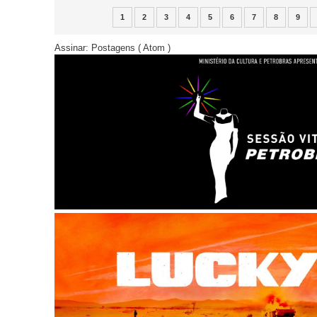
1
2
3
4
5
6
7
8
9
Assinar:
Postagens ( Atom )