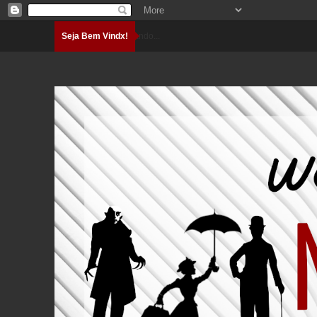
Seja Bem Vindx!
Carregando...