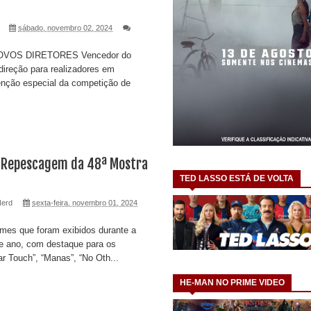
sábado, novembro 02, 2024
VOS DIRETORES Vencedor do
direção para realizadores em
nção especial da competição de
e Repescagem da 48ª Mostra
TED LASSO ESTÁ DE VOLTA
Nerd
sexta-feira, novembro 01, 2024
ilmes que foram exibidos durante a
e ano, com destaque para os
ar Touch”, “Manas”, “No Oth...
HE-MAN NO PRIME VIDEO