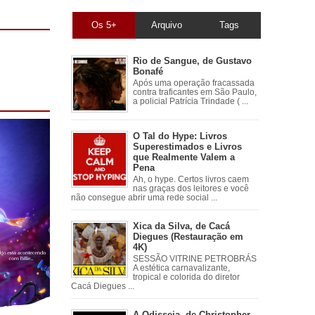
Os 5+
Arquivo
Tags
Rio de Sangue, de Gustavo
Bonafé
Após uma operação fracassada
contra traficantes em São Paulo,
a policial Patrícia Trindade ( ...
O Tal do Hype: Livros
Superestimados e Livros
que Realmente Valem a
Pena
Ah, o hype. Certos livros caem
nas graças dos leitores e você
não consegue abrir uma rede social ...
Xica da Silva, de Cacá
Diegues (Restauração em
4K)
SESSÃO VITRINE PETROBRÁS
A estética carnavalizante,
tropical e colorida do diretor
Cacá Diegues ...
A Odisseia, de Christopher