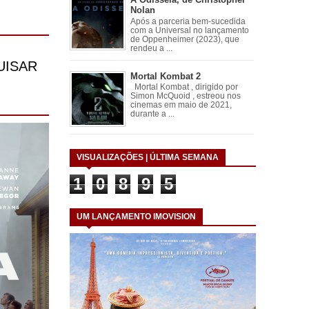
Nolan
Após a parceria bem-sucedida
com a Universal no lançamento
de Oppenheimer (2023), que
rendeu a ...
Mortal Kombat 2
Mortal Kombat , dirigido por
Simon McQuoid , estreou nos
cinemas em maio de 2021,
durante a ...
VISUALIZAÇÕES | ÚLTIMA SEMANA
1
0
8
9
5
UM LANÇAMENTO IMOVISION