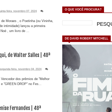
O QUE VOCÊ PROCURA?
uinta-feira, novembro 07, 2024
 de Moraes , o Poetinha (ou Vininha,
e intimidade) lançou a primeira
Noé , um livro de ...
DE DAVID ROBERT MITCHELL
qui, de Walter Salles | 48ª
segunda-feira, novembro 04, 2024
ncedor dos prêmios de ''Melhor
S'' e ''GREEN DROP'' no Fes...
enise Fernandes | 48ª