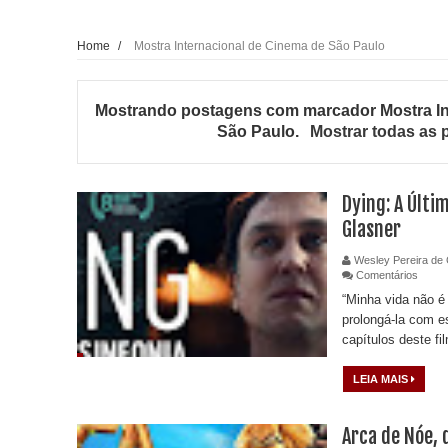
Home
/
Mostra Internacional de Cinema de São Paulo
Mostrando postagens com marcador
Mostra I
São Paulo
.
Mostrar todas as
Dying: A Últi
Glasner
Wesley Pereira de 
Comentários
“Minha vida não é
prolongá-la com e
capítulos deste fi
LEIA MAIS
Arca de Nóe, 