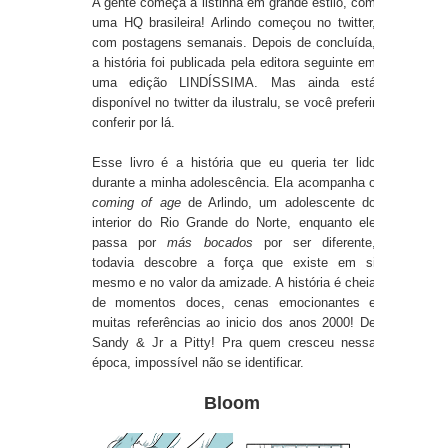
A gente começa a listinha em grande estilo, com
uma HQ brasileira! Arlindo começou no twitter,
com postagens semanais. Depois de concluída,
a história foi publicada pela editora seguinte em
uma edição LINDÍSSIMA. Mas ainda está
disponível no
twitter
da ilustralu, se você preferir
conferir por lá.
Esse livro é a história que eu queria ter lido
durante a minha adolescência. Ela acompanha o
coming
of
age
de Arlindo, um adolescente do
interior do Rio Grande do Norte, enquanto ele
passa por
más bocados
por ser diferente,
todavia descobre a força que existe em si
mesmo e no valor da amizade. A história é cheia
de momentos doces, cenas emocionantes e
muitas referências ao inicio dos anos 2000! De
Sandy & Jr a Pitty! Pra quem cresceu nessa
época, impossível não se identificar.
Bloom