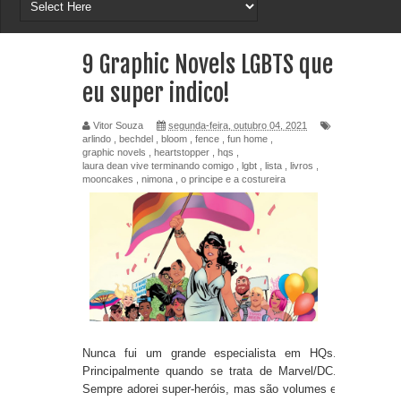
9 Graphic Novels LGBTS que
eu super indico!
Vitor Souza
segunda-feira, outubro 04, 2021
arlindo
,
bechdel
,
bloom
,
fence
,
fun home
,
graphic novels
,
heartstopper
,
hqs
,
laura dean vive terminando comigo
,
lgbt
,
lista
,
livros
,
mooncakes
,
nimona
,
o principe e a costureira
Nunca fui um grande especialista em HQs.
Principalmente quando se trata de Marvel/DC.
Sempre adorei super-heróis, mas são volumes e