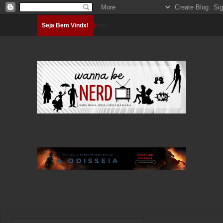
Seja Bem Vindx!
Carregando...