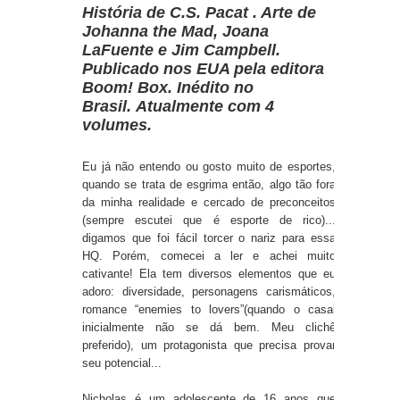
História de C.S. Pacat . Arte de
Johanna the Mad, Joana
LaFuente e Jim Campbell.
Publicado
nos EUA pela editora
Boom! Box. Inédito no
Brasil.
Atualmente com 4
volumes.
Eu já não entendo ou gosto muito de esportes,
quando se trata de esgrima então, algo tão fora
da minha realidade e cercado de preconceitos
(sempre escutei que é esporte de rico)...
digamos que foi fácil torcer o nariz para essa
HQ. Porém, comecei a ler e achei muito
cativante! Ela tem diversos elementos que eu
adoro: diversidade, personagens carismáticos,
romance “enemies to lovers”(quando o casal
inicialmente não se dá bem. Meu clichê
preferido), um protagonista que precisa provar
seu potencial...
Nicholas é um adolescente de 16 anos que