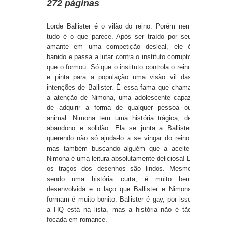
272 páginas
Lorde Ballister é o vilão do reino. Porém nem
tudo é o que parece. Após ser traído por seu
amante em uma competição desleal, ele é
banido e passa a lutar contra o instituto corrupto
que o formou. Só que o instituto controla o reino
e pinta para a população uma visão vil das
intenções de Ballister. É essa fama que chama
a atenção de Nimona, uma adolescente capaz
de adquirir a forma de qualquer pessoa ou
animal. Nimona tem uma história trágica, de
abandono e solidão. Ela se junta a Ballister
querendo não só ajuda-lo a se vingar do reino,
mas também buscando alguém que a aceite.
Nimona é uma leitura absolutamente deliciosa! E
os traços dos desenhos são lindos. Mesmo
sendo uma história curta, é muito bem
desenvolvida e o laço que Ballister e Nimona
formam é muito bonito. Ballister é gay, por isso
a HQ está na lista, mas a história não é tão
focada em romance.