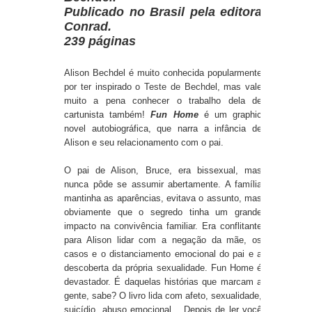
Publicado
no Brasil pela editora
Conrad.
239 páginas
Alison Bechdel é muito conhecida popularmente
por ter inspirado o
Teste de Bechdel,
mas vale
muito a pena conhecer o trabalho dela de
cartunista também!
Fun Home
é um graphic
novel autobiográfica, que narra a infância de
Alison e seu relacionamento com o pai.
O pai de Alison, Bruce, era bissexual, mas
nunca pôde se assumir abertamente. A família
mantinha as aparências, evitava o assunto, mas
obviamente que o segredo tinha um grande
impacto na convivência familiar. Era conflitante
para Alison lidar com a negação da mãe, os
casos e o distanciamento emocional do pai e a
descoberta da própria sexualidade. Fun Home é
devastador. É daquelas histórias que marcam a
gente, sabe? O livro lida com afeto, sexualidade,
suicídio, abuso emocional... Depois de ler você