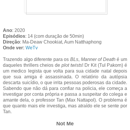
Ano
: 2020
Episódios
: 14 (com duração de 50min)
Direção
: Ma-Deaw Chookiat, Aum Natthaphong
Onde ver:
WeTv
Trazendo algo diferente para os
BLs
,
Manner of Death
é um
daqueles thrillers cheios de
plot twists
! Dr Kit (Tul Pakorn) é
um medico legista que volta para sua cidade natal depois
que sua amiga é assassinada. O relatório da autópsia
descarta suicídio, o que irrita pessoas poderosas da cidade.
Sabendo que não dá para confiar na policia, ele começa a
investigar por conta própria e passa a suspeitar do colega e
amante dela, o professor Tan (Max Nattapol). O problema é
que quanto mais ele investiga, mas atraído ele se sente por
Tan.
Not Me