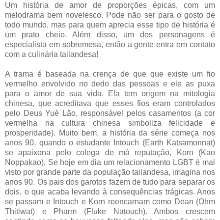
Um história de amor de proporções épicas, com um
melodrama bem novelesco. Pode não ser para o gosto de
todo mundo, mas para quem aprecia esse tipo de história é
um prato cheio. Além disso, um dos personagens é
especialista em sobremesa, então a gente entra em contato
com a culinária tailandesa!
A trama é baseada na crença de que que existe um fio
vermelho envolvido no dedo das pessoas e ele as puxa
para o amor de sua vida. Ela tem origem na mitologia
chinesa, que acreditava que esses fios eram controlados
pelo Deus Yuè Lǎo, responsável pelos casamentos (a cor
vermelha na cultura chinesa simboliza felicidade e
prosperidade). Muito bem, a história da série começa nos
anos 90, quando o estudante Intouch (Earth Katsamonnat)
se apaixona pelo colega de má reputação, Korn (Kao
Noppakao). Se hoje em dia um relacionamento LGBT é mal
visto por grande parte da população tailandesa, imagina nos
anos 90. Os pais dos garotos fazem de tudo para separar os
dois, o que acaba levando à consequências trágicas. Anos
se passam e Intouch e Korn reencarnam como Dean (Ohm
Thitiwat) e Pharm (Fluke Natouch). Ambos crescem