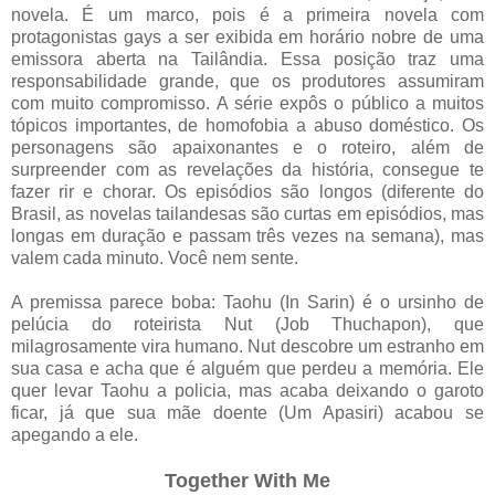
novela. É um marco, pois é a primeira novela com
protagonistas gays a ser exibida em horário nobre de uma
emissora aberta na Tailândia. Essa posição traz uma
responsabilidade grande, que os produtores assumiram
com muito compromisso. A série expôs o público a muitos
tópicos importantes, de homofobia a abuso doméstico. Os
personagens são apaixonantes e o roteiro, além de
surpreender com as revelações da história, consegue te
fazer rir e chorar. Os episódios são longos (diferente do
Brasil, as novelas tailandesas são curtas em episódios, mas
longas em duração e passam três vezes na semana), mas
valem cada minuto. Você nem sente.
A premissa parece boba: Taohu (In Sarin) é o ursinho de
pelúcia do roteirista Nut (Job Thuchapon), que
milagrosamente vira humano. Nut descobre um estranho em
sua casa e acha que é alguém que perdeu a memória. Ele
quer levar Taohu a policia, mas acaba deixando o garoto
ficar, já que sua mãe doente (Um Apasiri) acabou se
apegando a ele.
Together With Me