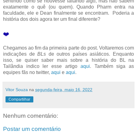
sentindo como se houvesse faltando algo, mas não sabem
exatamente o quê (ou quem). Quando Pharm entra na
faculdade, ele e Dean finalmente se encontram. Poderia a
história dos dois agora ter um final diferente?
❤️
Chegamos ao fim da primeira parte do post. Voltaremos com
indicações de
BLs
de outros países asiáticos. Enquanto
isso, se quiser saber mais sobre a história do BL na
Tailândia indico ler esse artigo
aqui
. Também siga as
equipes fãs no twitter,
aqui
e
aqui
.
Vitor Souza
na
segunda-feira, maio 16, 2022
Compartilhar
Nenhum comentário:
Postar um comentário