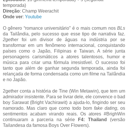
temporada)
Direção
: Champ Weerachit
Onde ver
:
Youtube
O gênero “romance universitário” é o mais comum nos
BLs
da Tailândia, pelo sucesso que esse tipo de narrativa faz.
2gether
foi um divisor de águas na indústria por se
transformar em um fenômeno internacional, conquistando
países como o Japão, Filipinas e Taiwan. A série junta
personagens carismáticos a atores talentosos, humor e
música para criar uma fórmula irresistível. O sucesso foi
tanto que além de ganhar segunda temporada, ainda foi
relançada de forma condensada como um filme na Tailândia
e no Japão.
2gether conta a história de Tine (Win Metawin), que tem um
admirador insistente. Para se livrar dele, ele convence o bad
boy Sarawat (Bright Vachirawit) a ajuda-lo, fingindo ser seu
namorado. Mas claro que como todo bom
fake dating
, os
sentimentos acabam virando reais. Os atores #BrighWin
continuaram a parceria na série
F4: Thailand
(versão
Tailandesa da famosa Boys Over Flowers).