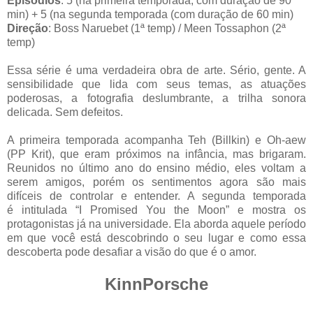
Episódios
: 5 (na primeira temporada, com duração de 90
min) + 5 (na segunda temporada (com duração de 60 min)
Direção
: Boss Naruebet (1ª temp) / Meen Tossaphon (2ª
temp)
Essa série é uma verdadeira obra de arte. Sério, gente. A
sensibilidade que lida com seus temas, as atuações
poderosas, a fotografia deslumbrante, a trilha sonora
delicada. Sem defeitos.
A primeira temporada acompanha Teh (Billkin) e Oh-aew
(PP Krit), que eram próximos na infância, mas brigaram.
Reunidos no último ano do ensino médio, eles voltam a
serem amigos, porém os sentimentos agora são mais
difíceis de controlar e entender. A segunda temporada
é intitulada “I Promised You the Moon” e mostra os
protagonistas já na universidade. Ela aborda aquele período
em que você está descobrindo o seu lugar e como essa
descoberta pode desafiar a visão do que é o amor.
KinnPorsche