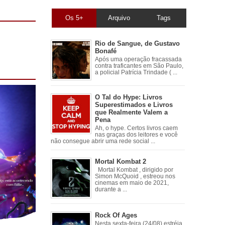
Os 5+
Arquivo
Tags
Rio de Sangue, de Gustavo
Bonafé
Após uma operação fracassada
contra traficantes em São Paulo,
a policial Patrícia Trindade ( ...
O Tal do Hype: Livros
Superestimados e Livros
que Realmente Valem a
Pena
Ah, o hype. Certos livros caem
nas graças dos leitores e você
não consegue abrir uma rede social ...
Mortal Kombat 2
Mortal Kombat , dirigido por
Simon McQuoid , estreou nos
cinemas em maio de 2021,
durante a ...
Rock Of Ages
Nesta sexta-feira (24/08) estréia