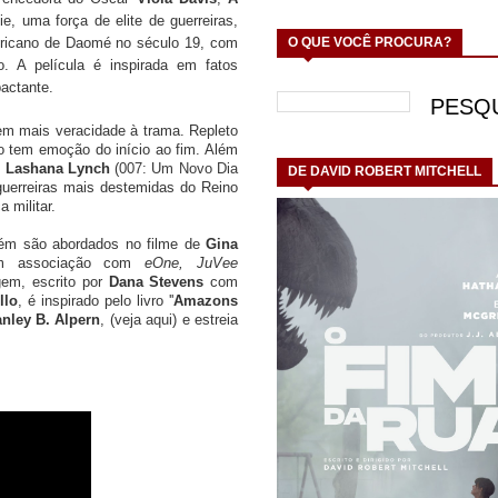
, uma força de elite de guerreiras,
O QUE VOCÊ PROCURA?
Africano de Daomé no século 19, com
. A película é inspirada em fatos
pactante.
zem mais veracidade à trama. Repleto
o tem emoção do início ao fim. Além
e
Lashana Lynch
(
007: Um Novo Dia
DE DAVID ROBERT MITCHELL
 guerreiras mais destemidas do Reino
 militar.
bém são abordados no filme de
Gina
 associação com
eOne, JuVee
gem, escrito por
Dana Stevens
com
llo
, é inspirado pelo livro ''
Amazons
anley B. Alpern
, (veja
aqui
) e estreia