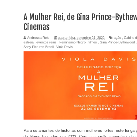
A Mulher Rei, de Gina Prince-Bythew
Cinemas
Andressa Reis
quarta-feira, setembro 21, 2022
ação
,
Cabine d
estréia
,
eventos reais
,
Feminismo Negro
,
filmes
,
Gina Prince-Bythewood
Sony Pictures Brasil
,
Viola Davis
Para os amantes de histórias com mulheres fortes, este longa p
de filmes lançados em 2022. Com a atuação impecável da