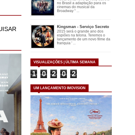
no Brasil a adaptação para os
cinemas do musical da
Broadway “ ...
Kingsman - Serviço Secreto
2015 será o grande ano dos
espiões na telona. Teremos o
lançamento de um novo filme da
franquia ' ...
VISUALIZAÇÕES | ÚLTIMA SEMANA
1
0
2
0
2
UM LANÇAMENTO IMOVISION