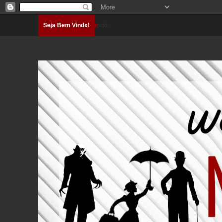
Seja Bem Vindx!
Carregando...