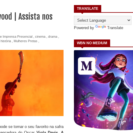
TRANSLATE
ood | Assista nos
Powered by
Translate
e Imprensa Presencial
,
cinema
,
drama
,
,
história
,
Mulheres Pretas
,
WBN NO MEDIUM
ode se tornar o seu favorito na safra
 vencedora do Oscar
Viola Davis
,
A