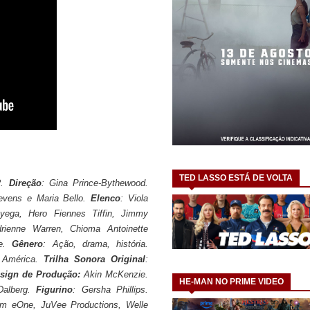
TED LASSO ESTÁ DE VOLTA
2.
Direção
: Gina Prince-Bythewood.
evens e Maria Bello.
Elenco
: Viola
yega, Hero Fiennes Tiffin, Jimmy
ienne Warren, Chioma Antoinette
ne.
Gênero
: Ação, drama, história.
 América.
Trilha
Sonora
Original
:
sign de Produção:
Akin McKenzie.
HE-MAN NO PRIME VIDEO
Dalberg.
Figurino
: Gersha Phillips.
om eOne, JuVee Productions, Welle 