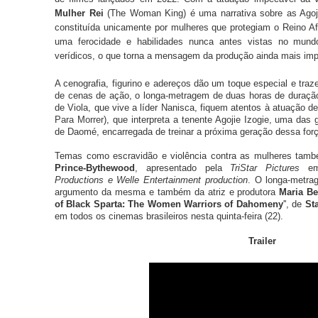
Mulher Rei
(The Woman King) é uma narrativa sobre as Agojie
constituída unicamente por mulheres que protegiam o Reino 
uma ferocidade e habilidades nunca antes vistas no mundo
verídicos, o que torna a mensagem da produção ainda mais im
A cenografia, figurino e adereços dão um toque especial e tra
de cenas de ação, o longa-metragem de duas horas de duraçã
de Viola, que vive a líder Nanisca, fiquem atentos à atuação d
Para Morrer
), que interpreta a tenente Agojie Izogie, uma das
de Daomé, encarregada de treinar a próxima geração dessa força
Temas como escravidão e violência contra as mulheres tam
Prince-Bythewood
, apresentado pela
TriStar Pictures
em
Productions e Welle Entertainment production
. O longa-metra
argumento da mesma e também da atriz e produtora
Maria Be
of Black Sparta: The Women Warriors of Dahomeny
'', de
St
em todos os cinemas brasileiros nesta quinta-feira (22).
Trailer