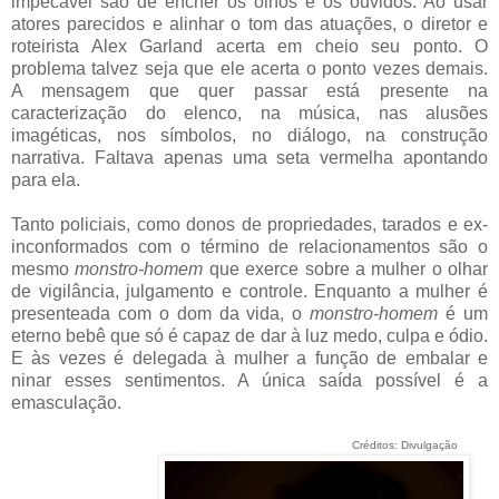
impecável são de encher os olhos e os ouvidos. Ao usar
atores parecidos e alinhar o tom das atuações, o diretor e
roteirista Alex Garland acerta em cheio seu ponto. O
problema talvez seja que ele acerta o ponto vezes demais.
A mensagem que quer passar está presente na
caracterização do elenco, na música, nas alusões
imagéticas, nos símbolos, no diálogo, na construção
narrativa. Faltava apenas uma seta vermelha apontando
para ela.
Tanto policiais, como donos de propriedades, tarados e ex-
inconformados com o término de relacionamentos são o
mesmo
monstro-homem
que exerce sobre a mulher o olhar
de vigilância, julgamento e controle. Enquanto a mulher é
presenteada com o dom da vida, o
monstro-homem
é um
eterno bebê que só é capaz de dar à luz medo, culpa e ódio.
E às vezes é delegada à mulher a função de embalar e
ninar esses sentimentos. A única saída possível é a
emasculação.
Créditos: Divulgação