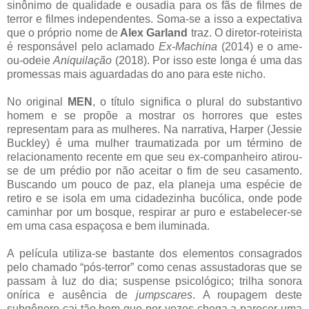
sinônimo de qualidade e ousadia para os fãs de filmes de
terror e filmes independentes. Soma-se a isso a expectativa
que o próprio nome de
Alex Garland
traz. O diretor-roteirista
é responsável pelo aclamado
Ex-Machina
(2014) e o ame-
ou-odeie
Aniquilação
(2018). Por isso este longa é uma das
promessas mais aguardadas do ano para este nicho.
No original
MEN
, o título significa o plural do substantivo
homem e se propõe a mostrar os horrores que estes
representam para as mulheres. Na narrativa, Harper (Jessie
Buckley) é uma mulher traumatizada por um término de
relacionamento recente em que seu ex-companheiro atirou-
se de um prédio por não aceitar o fim de seu casamento.
Buscando um pouco de paz, ela planeja uma espécie de
retiro e se isola em uma cidadezinha bucólica, onde pode
caminhar por um bosque, respirar ar puro e estabelecer-se
em uma casa espaçosa e bem iluminada.
A película utiliza-se bastante dos elementos consagrados
pelo chamado “pós-terror” como cenas assustadoras que se
passam à luz do dia; suspense psicológico; trilha sonora
onírica e ausência de
jumpscares
. A roupagem deste
subgênero cai tão bem que por vezes chega a parecer uma