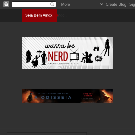
Seja Bem Vindx!
Carregando...