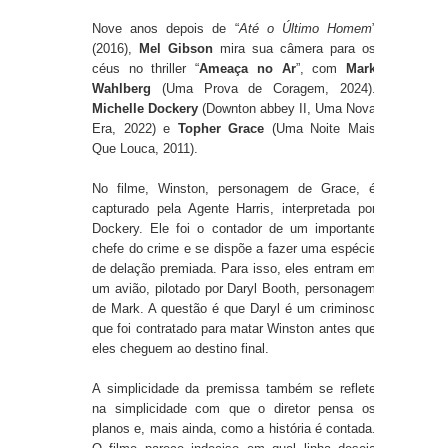
Nove anos depois de “
Até o Último Homem
”
(2016),
Mel Gibson
mira sua câmera para os
céus no thriller “
Ameaça no Ar
”, com
Mark
Wahlberg
(Uma Prova de Coragem, 2024).
Michelle Dockery
(Downton abbey II, Uma Nova
Era, 2022) e
Topher Grace
(Uma Noite Mais
Que Louca, 2011).
No filme, Winston, personagem de Grace, é
capturado pela Agente Harris, interpretada por
Dockery. Ele foi o contador de um importante
chefe do crime e se dispõe a fazer uma espécie
de delação premiada. Para isso, eles entram em
um avião, pilotado por Daryl Booth, personagem
de Mark. A questão é que Daryl é um criminoso
que foi contratado para matar Winston antes que
eles cheguem ao destino final.
A simplicidade da premissa também se reflete
na simplicidade com que o diretor pensa os
planos e, mais ainda, como a história é contada.