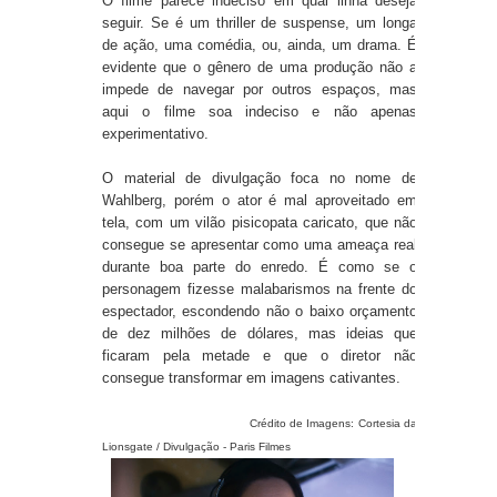
O filme parece indeciso em qual linha deseja
seguir. Se é um thriller de suspense, um longa
de ação, uma comédia, ou, ainda, um drama. É
evidente que o gênero de uma produção não a
impede de navegar por outros espaços, mas
aqui o filme soa indeciso e não apenas
experimentativo.
O material de divulgação foca no nome de
Wahlberg, porém o ator é mal aproveitado em
tela, com um vilão pisicopata caricato, que não
consegue se apresentar como uma ameaça real
durante boa parte do enredo. É como se o
personagem fizesse malabarismos na frente do
espectador, escondendo não o baixo orçamento
de dez milhões de dólares, mas ideias que
ficaram pela metade e que o diretor não
consegue transformar em imagens cativantes.
Crédito de Imagens: Cortesia da
Lionsgate / Divulgação - Paris Filmes