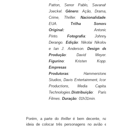
Patton, Senor Pablo, Savanah
Joeckel.
Gênero
: Ação, Drama,
Crime, Thriller.
Nacionalidade
:
EUA.
Trilha Sonora
Original:
Antonio
Pinto.
Fotografia
: Johnny
Derango.
Edição
: Nikolai Nikolov
e Ian J. Anderson.
Design de
Produção
: David Meyer.
Figurino
: Kristen Kopp.
Empresas
Produtoras
: Hammerstone
Studios, Davis Entertainment, Icon
Productions, Media Capital
Technologies.
Distribuição
: Paris
Filmes.
Duração
: 01h31min.
Porém, a parte do
thriller
é bem decente, na
ideia de colocar três personagens no avião e