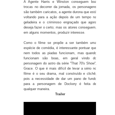
A Agente Harris e Winston conseguem boa
trocas no decorrer da jornada, os personagens
são também caricatos, a agente durona que está
voltando para a ação depois de um tempo na
geladeira e o criminoso engraçado que agora
deseja fazer o certo; mas os atores conseguem,
em alguns momentos, produzir interesse.
Como o filme se propõe a ser também uma
espécie de comédia, é interessante pontuar que
nem todos as piadas funcionam, mas quando
funcionam são boas, em geral vindo do
personagem do astro da série ''That 70's Show'',
Grace. O que é mais difícil de levar a sério no
filme é o seu drama, mal construído e clichê,
pois a necessidade de dar um pano de fundo
para a personagem de Dockery é feita de
qualquer maneira.
Trailer