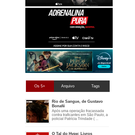
Os 5+
Arquivo
Tags
Rio de Sangue, de Gustavo
Bonafé
Após uma operação fracassada
contra traficantes em São Paulo, a
policial Patrícia Trindade ( ...
O Tal do Hype: Livros