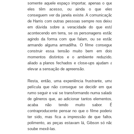
somente aquele espaço importar, apenas o que
eles têm acesso, ou ainda o que eles
conseguem ver da janela existe. A comunicação
de Harris com outras pessoas sempre nos deixa
em dúvida sobre a veracidade do que está
acontecendo em terra, se os personagens estão
agindo da forma com que falam, ou se estão
armando alguma armadilha. O filme consegue
construir essa tensão muito bem em dois
momentos distintos e o ambiente reduzido,
aliado a planos fechados e close-ups ajudam a
elevar a sensação de apreensão.
Resta, então, uma experiência frustrante, uma
película que não consegue se decidir em que
rumo seguir e vai se transformando numa salada
de gêneros que, ao adicionar tantos elementos,
acaba não tendo muito sabor. É
contraproducente pensar no que o filme poderia
ter sido, mas fica a impressão de que faltou
polimento, as peças estavam lá, Gibson só não
soube mexê-las.