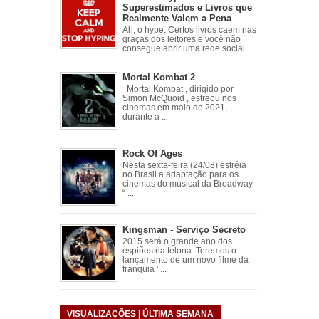
Superestimados e Livros que
Realmente Valem a Pena
Ah, o hype. Certos livros caem nas
graças dos leitores e você não
consegue abrir uma rede social ...
Mortal Kombat 2
Mortal Kombat , dirigido por
Simon McQuoid , estreou nos
cinemas em maio de 2021,
durante a ...
Rock Of Ages
Nesta sexta-feira (24/08) estréia
no Brasil a adaptação para os
cinemas do musical da Broadway
“ ...
Kingsman - Serviço Secreto
2015 será o grande ano dos
espiões na telona. Teremos o
lançamento de um novo filme da
franquia ' ...
VISUALIZAÇÕES | ÚLTIMA SEMANA