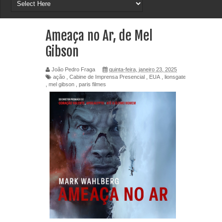
Ameaça no Ar, de Mel
Gibson
João Pedro Fraga
quinta-feira, janeiro 23, 2025
ação
,
Cabine de Imprensa Presencial
,
EUA
,
lionsgate
,
mel gibson
,
paris filmes