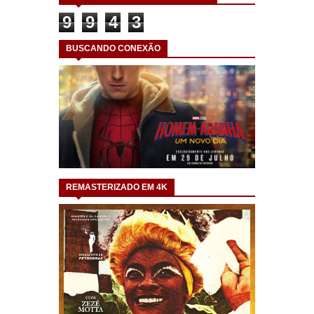
9
9
4
3
BUSCANDO CONEXÃO
REMASTERIZADO EM 4K