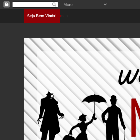
Seja Bem Vindx!
Carregando...