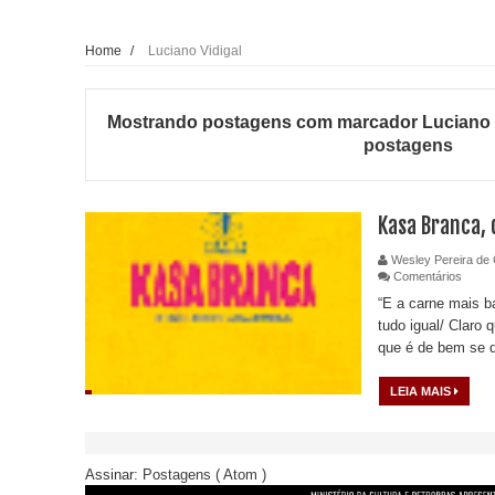
Home
/
Luciano Vidigal
Mostrando postagens com marcador
Luciano 
postagens
Kasa Branca, 
Wesley Pereira de 
Comentários
“E a carne mais b
tudo igual/ Claro
que é de bem se 
LEIA MAIS
Assinar:
Postagens ( Atom )