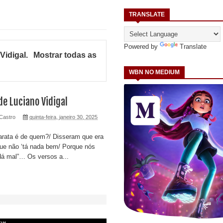
TRANSLATE
Powered by
Translate
Vidigal
.
Mostrar todas as
WBN NO MEDIUM
de Luciano Vidigal
Castro
quinta-feira, janeiro 30, 2025
arata é de quem?/ Disseram que era
 que não ‘tá nada bem/ Porque nós
dá mal”… Os versos a...