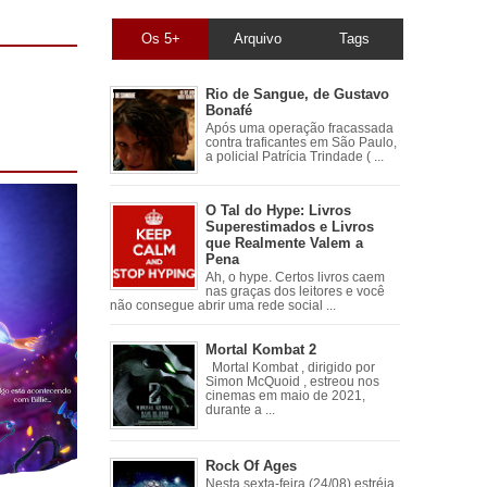
Os 5+
Arquivo
Tags
Rio de Sangue, de Gustavo
Bonafé
Após uma operação fracassada
contra traficantes em São Paulo,
a policial Patrícia Trindade ( ...
O Tal do Hype: Livros
Superestimados e Livros
que Realmente Valem a
Pena
Ah, o hype. Certos livros caem
nas graças dos leitores e você
não consegue abrir uma rede social ...
Mortal Kombat 2
Mortal Kombat , dirigido por
Simon McQuoid , estreou nos
cinemas em maio de 2021,
durante a ...
Rock Of Ages
Nesta sexta-feira (24/08) estréia