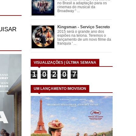
no Brasil a adaptação para os
cinemas do musical da
Broadway “ ...
Kingsman - Serviço Secreto
2015 será o grande ano dos
espiões na telona. Teremos o
lançamento de um novo filme da
franquia ' ...
VISUALIZAÇÕES | ÚLTIMA SEMANA
1
0
2
0
7
UM LANÇAMENTO IMOVISION