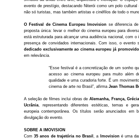
evento de prestígio, destacando Niterói como um polo cultural
não só turistas, mas também artistas e cinéfilos de todo o mun
O Festival de Cinema Europeu Imovision
se diferencia de
proposta única: levar o melhor do cinema europeu para divers
está estruturada para alcançar uma audiência nacional, com o 
presença de convidados internacionais. Com isso, o evento
dedicado exclusivamente ao cinema europeu já promovido 
em relevância.
“Esse festival é a concretização de um sonho q
acesso ao cinema europeu para muito além do
qualidade e uma curadoria forte. É um moviment
cinema de arte no Brasil”, afirma
Jean Thomas Be
A seleção de filmes inclui obras de
Alemanha, França, Grécia,
Ucrânia
, representando diferentes estéticas, temas e ger
europeia contemporânea. Os títulos serão anunciados em 
divulgação do evento.
SOBRE A IMOVISION
Com
35 anos de trajetória no Brasil
, a
Imovision
é uma das 