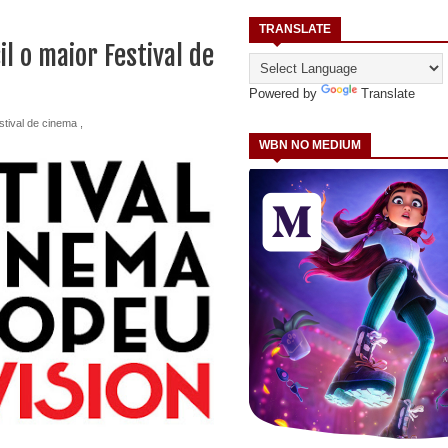
TRANSLATE
il o maior Festival de
Powered by
Translate
stival de cinema
,
WBN NO MEDIUM