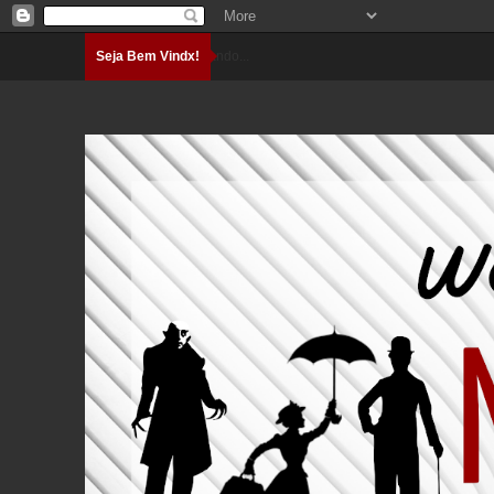
Seja Bem Vindx!
Carregando...