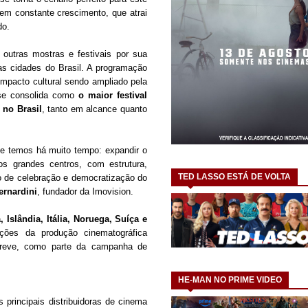
 em constante crescimento, que atrai
do.
 outras mostras e festivais por sua
as cidades do Brasil. A programação
impacto cultural sendo ampliado pela
 se consolida como
o maior festival
no Brasil
, tanto em alcance quanto
ue temos há muito tempo: expandir o
s grandes centros, com estrutura,
TED LASSO ESTÁ DE VOLTA
o de celebração e democratização do
rnardini
, fundador da Imovision.
 Islândia, Itália, Noruega, Suíça e
ações da produção cinematográfica
breve, como parte da campanha de
HE-MAN NO PRIME VIDEO
principais distribuidoras de cinema