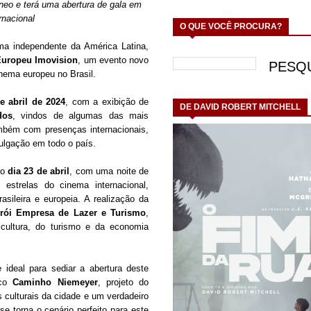
neo e terá uma abertura de gala em
rnacional
O QUE VOCÊ PROCURA?
ema independente da América Latina,
Europeu Imovision
, um evento novo
inema europeu no Brasil.
e abril de 2024
, com a exibição de
DE DAVID ROBERT MITCHELL
dos
, vindos de algumas das mais
ambém com presenças internacionais,
lgação em todo o país.
no
dia 23 de abril
, com uma noite de
o estrelas do cinema internacional,
asileira e europeia. A realização da
terói Empresa de Lazer e Turismo
,
ultura, do turismo e da economia
e ideal para sediar a abertura deste
ico
Caminho Niemeyer
, projeto do
 culturais da cidade e um verdadeiro
se torna o cenário perfeito para este