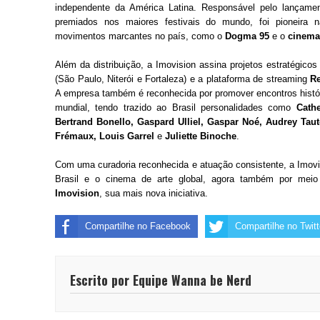
independente da América Latina. Responsável pelo lançam
premiados nos maiores festivais do mundo, foi pioneira n
movimentos marcantes no país, como o
Dogma 95
e o
cinema
Além da distribuição, a Imovision assina projetos estratégic
(São Paulo, Niterói e Fortaleza) e a plataforma de streaming
Re
A empresa também é reconhecida por promover encontros hist
mundial, tendo trazido ao Brasil personalidades como
Cath
Bertrand Bonello, Gaspard Ulliel, Gaspar Noé, Audrey Taut
Frémaux, Louis Garrel
e
Juliette Binoche
.
Com uma curadoria reconhecida e atuação consistente, a Imovi
Brasil e o cinema de arte global, agora também por mei
Imovision
, sua mais nova iniciativa.
Compartilhe no Facebook
Compartilhe no Twitt
Escrito por Equipe Wanna be Nerd