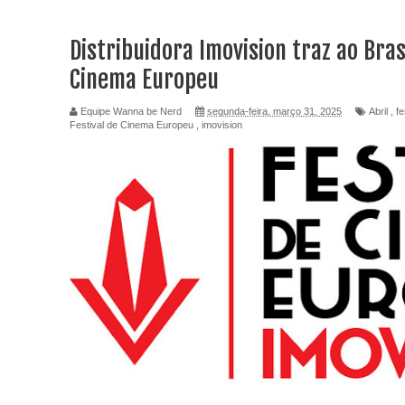
Distribuidora Imovision traz ao Bras
Cinema Europeu
Equipe Wanna be Nerd
segunda-feira, março 31, 2025
Abril
,
fe
Festival de Cinema Europeu
,
imovision