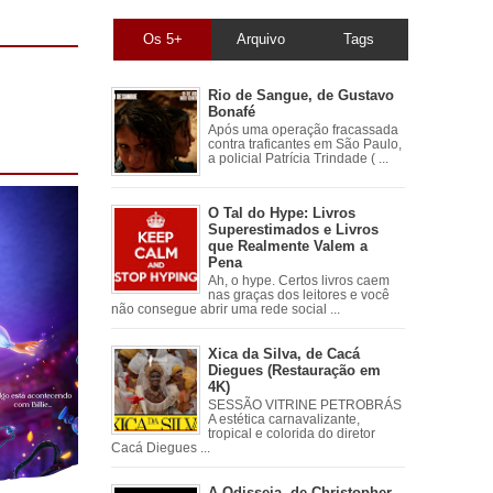
Os 5+
Arquivo
Tags
Rio de Sangue, de Gustavo
Bonafé
Após uma operação fracassada
contra traficantes em São Paulo,
a policial Patrícia Trindade ( ...
O Tal do Hype: Livros
Superestimados e Livros
que Realmente Valem a
Pena
Ah, o hype. Certos livros caem
nas graças dos leitores e você
não consegue abrir uma rede social ...
Xica da Silva, de Cacá
Diegues (Restauração em
4K)
SESSÃO VITRINE PETROBRÁS
A estética carnavalizante,
tropical e colorida do diretor
Cacá Diegues ...
A Odisseia, de Christopher