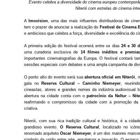
Evento celebra a diversidade do cinema europeu contemporâ
Niterói com estrelas do cinema inte
A
Imovision
, uma das mais influentes distribuidoras de cin
tem o prazer de anunciar a realização do
Festival de Cinema 
e ambicioso que celebra a força, diversidade e excelência do c
A primeira edição do festival ocorrerá entre os dias
24 e 30 d
uma curadoria exclusiva de
14 filmes inéditos e premia
importantes cinematografias da Europa. O festival contará t
sessões especiais com debates e uma ampla campanha de divu
O ponto alto do evento será sua
abertura oficial em Niterói
, 
gala no
Reserva Cultural – Caminho Niemeyer
, reunind
cineastas, atores e grandes nomes da indústria audiovisual br
abertura na cidade conta com o
patrocínio da Neltur – Ni
reafirmando o compromisso da cidade com a promoção da c
criativa.
Niterói, com sua rica tradição cultural e histórica, é a cidad
grandioso evento.
O Reserva Cultural
, localizado no icôn
renomado arquiteto
Oscar Niemeyer
, é um dos maiores marcos
símbolo da união entre arte, arquitetura e inovação. O espaço 