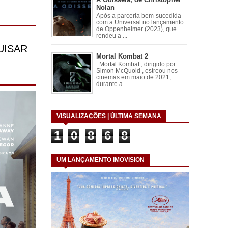
Nolan
Após a parceria bem-sucedida
com a Universal no lançamento
de Oppenheimer (2023), que
rendeu a ...
Mortal Kombat 2
Mortal Kombat , dirigido por
Simon McQuoid , estreou nos
cinemas em maio de 2021,
durante a ...
VISUALIZAÇÕES | ÚLTIMA SEMANA
1
0
8
6
8
UM LANÇAMENTO IMOVISION