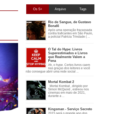
Os 5+
Arquivo
Tags
Rio de Sangue, de Gustavo
Bonafé
Após uma operação fracassada
contra traficantes em São Paulo,
a policial Patrícia Trindade ( ...
O Tal do Hype: Livros
Superestimados e Livros
que Realmente Valem a
Pena
Ah, o hype. Certos livros caem
nas graças dos leitores e você
não consegue abrir uma rede social ...
Mortal Kombat 2
Mortal Kombat , dirigido por
Simon McQuoid , estreou nos
cinemas em maio de 2021,
durante a ...
Kingsman - Serviço Secreto
2015 será o grande ano dos