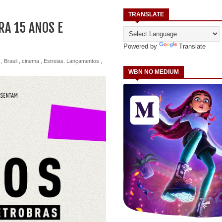
TRANSLATE
A 15 ANOS E
Powered by
Translate
,
Brasil
,
cinema
,
Estreias. Lançamentos
,
WBN NO MEDIUM