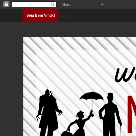
Seja Bem Vindx!
Carregando...