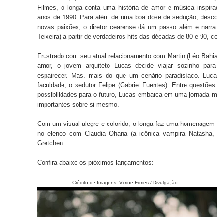
Filmes, o longa conta uma história de amor e música inspira
anos de 1990. Para além de uma boa dose de sedução, descob
novas paixões, o diretor cearense dá um passo além e narra 
Teixeira) a partir de verdadeiros hits das décadas de 80 e 90, 
Frustrado com seu atual relacionamento com Martin (Léo Bahia
amor, o jovem arquiteto Lucas decide viajar sozinho par
espairecer. Mas, mais do que um cenário paradisíaco, Luca
faculdade, o sedutor Felipe (Gabriel Fuentes). Entre questõe
possibilidades para o futuro, Lucas embarca em uma jornada m
importantes sobre si mesmo.
Com um visual alegre e colorido, o longa faz uma homenagem 
no elenco com Claudia Ohana (a icônica vampira Natasha,
Gretchen.
Confira abaixo os próximos lançamentos:
Crédito de Imagens: Vitrine Filmes / Divulgação