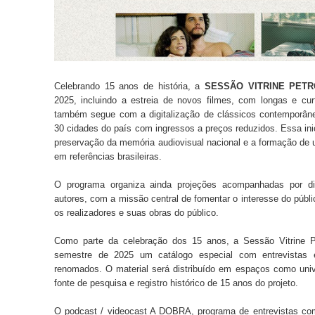
Celebrando 15 anos de história, a
SESSÃO VITRINE PET
2025, incluindo a estreia de novos filmes, com longas e cur
também segue com a digitalização de clássicos contemporân
30 cidades do país com ingressos a preços reduzidos. Essa in
preservação da memória audiovisual nacional e a formação de 
em referências brasileiras.
O programa organiza ainda projeções acompanhadas por d
autores, com a missão central de fomentar o interesse do públi
os realizadores e suas obras do público.
Como parte da celebração dos 15 anos, a Sessão Vitrine P
semestre de 2025 um catálogo especial com entrevistas e 
renomados. O material será distribuído em espaços como unive
fonte de pesquisa e registro histórico de 15 anos do projeto.
O podcast / videocast A DOBRA, programa de entrevistas com