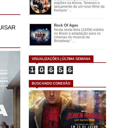
espiões na telona. Teremos o
lançamento de um novo filme da
franquia ' ...
Rock Of Ages
Nesta sexta-feira (24/08) estréia
no Brasil a adaptação para os
cinemas do musical da
Broadway “ ...
VISUALIZAÇÕES | ÚLTIMA SEMANA
1
0
6
5
6
BUSCANDO CONEXÃO