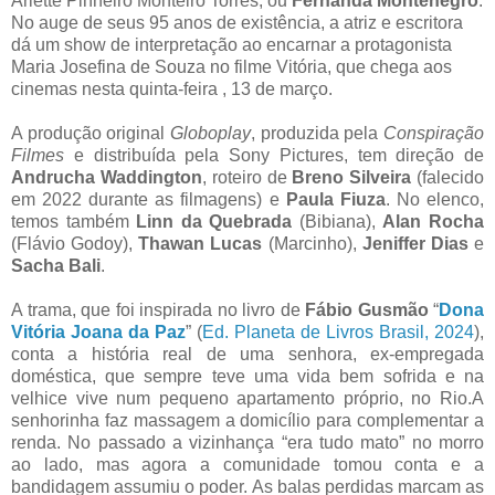
Arlette Pinheiro Monteiro Torres, ou
Fernanda Montenegro
.
No auge de seus 95 anos de existência, a atriz e escritora
dá um show de interpretação ao encarnar a protagonista
Maria Josefina de Souza no filme Vitória, que chega aos
cinemas nesta quinta-feira , 13 de março.
A produção original
Globoplay
, produzida pela
Conspiração
Filmes
e distribuída pela Sony Pictures, tem direção de
Andrucha Waddington
, roteiro de
Breno Silveira
(falecido
em 2022 durante as filmagens) e
Paula Fiuza
. No elenco,
temos também
Linn da Quebrada
(Bibiana),
Alan Rocha
(Flávio Godoy),
Thawan Lucas
(Marcinho),
Jeniffer Dias
e
Sacha Bali
.
A trama, que foi inspirada no livro de
Fábio Gusmão
“
Dona
Vitória Joana da Paz
” (
Ed. Planeta de Livros Brasil, 2024
),
conta a história real de uma senhora, ex-empregada
doméstica, que sempre teve uma vida bem sofrida e na
velhice vive num pequeno apartamento próprio, no Rio.A
senhorinha faz massagem a domicílio para complementar a
renda. No passado a vizinhança “era tudo mato” no morro
ao lado, mas agora a comunidade tomou conta e a
bandidagem assumiu o poder. As balas perdidas marcam as