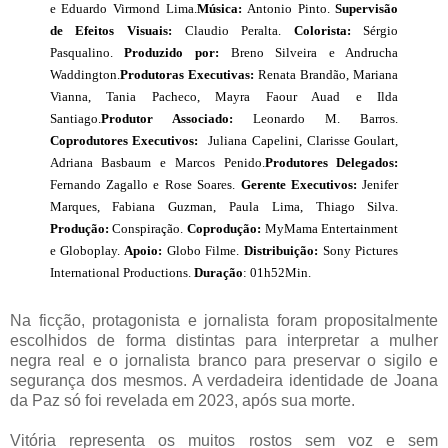
e Eduardo Virmond Lima.
Música:
Antonio Pinto.
Supervisão
de Efeitos Visuais:
Claudio Peralta.
Colorista:
Sérgio
Pasqualino.
Produzido por:
Breno Silveira e Andrucha
Waddington.
Produtoras Executivas:
Renata Brandão, Mariana
Vianna, Tania Pacheco, Mayra Faour Auad e Ilda
Santiago.
Produtor Associado:
Leonardo M. Barros.
Coprodutores Executivos:
Juliana Capelini, Clarisse Goulart,
Adriana Basbaum e Marcos Penido.
Produtores Delegados:
Fernando Zagallo e Rose Soares.
Gerente Executivos:
Jenifer
Marques, Fabiana Guzman, Paula Lima, Thiago Silva.
Produção:
Conspiração.
Coprodução:
MyMama Entertainment
e Globoplay.
Apoio:
Globo Filme.
Distribuição:
Sony Pictures
International Productions.
Duração
: 01h52Min.
Na ficção, protagonista e jornalista foram propositalmente
escolhidos de forma distintas para interpretar a mulher
negra real e o jornalista branco para preservar o sigilo e
segurança dos mesmos. A verdadeira identidade de Joana
da Paz só foi revelada em 2023, após sua morte.
Vitória representa os muitos rostos sem voz e sem