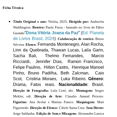
Ficha Técnica
Título Original e ano:
Vitória, 2025
. Dirigido por:
Andrucha
Waddington.
Roteiro:
Paula Fiuza - baseado no livro de Fábio
“
Dona Vitória Joana da Paz
” (
Ed. Planeta
Gusmão
de Livros Brasil, 2024
)
.
Colaboração de roteiro:
Breno
Fernanda Montenegro, Alan Rocha,
Silveira.
Elenco
:
Linn da Quebrada, Thawan Lucas, Laila Garin,
Sacha Bali, Thelmo Fernandes, Marcio
Ricciardi, Jennifer Dias, Ramon Francisco,
Felipe Paulino, Hilton Castro, Henrique Manoel
Pinho, Bruno Padilha, Beth Zalcman, Caio
Scot, Cristina Moraes, Luka Ribeiro.
Gênero
:
Drama, Fatos reais.
Nacionalidade
: Brasil.
Direção de Fotografia:
Lula Cerri, abc.
Montagem:
Sergio
Mekler, edt.
Direção de Arte:
Claudio Amaral Peixoto.
Figurino:
Ana Avelar e Marina Franco.
Maquiagem:
Mari
Figueiredo.
Direção de Elenco:
Cibele Santa Cruz.
Som Direto:
Jorge Saldanha.
Edição de Som e Mixagem:
Alessandro Laroca