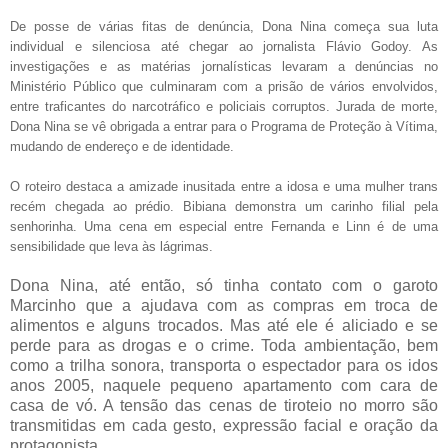
De posse de várias fitas de denúncia, Dona Nina começa sua luta
individual e silenciosa até chegar ao jornalista Flávio Godoy. As
investigações e as matérias jornalísticas levaram a denúncias no
Ministério Público que culminaram com a prisão de vários envolvidos,
entre traficantes do narcotráfico e policiais corruptos. Jurada de morte,
Dona Nina se vê obrigada a entrar para o Programa de Proteção à Vítima,
mudando de endereço e de identidade.
O roteiro destaca a amizade inusitada entre a idosa e uma mulher trans
recém chegada ao prédio. Bibiana demonstra um carinho filial pela
senhorinha. Uma cena em especial entre Fernanda e Linn é de uma
sensibilidade que leva às lágrimas.
Dona Nina, até então, só tinha contato com o garoto
Marcinho que a ajudava com as compras em troca de
alimentos e alguns trocados. Mas até ele é aliciado e se
perde para as drogas e o crime. Toda ambientação, bem
como a trilha sonora, transporta o espectador para os idos
anos 2005, naquele pequeno apartamento com cara de
casa de vó. A tensão das cenas de tiroteio no morro são
transmitidas em cada gesto, expressão facial e oração da
protagonista.