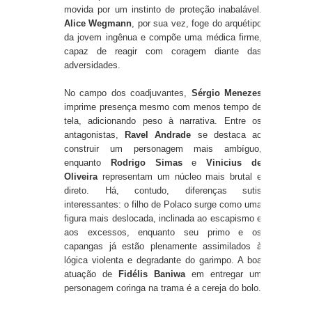
movida por um instinto de proteção inabalável.
Alice Wegmann
, por sua vez, foge do arquétipo
da jovem ingênua e compõe uma médica firme,
capaz de reagir com coragem diante das
adversidades.
No campo dos coadjuvantes,
Sérgio Menezes
imprime presença mesmo com menos tempo de
tela, adicionando peso à narrativa. Entre os
antagonistas,
Ravel Andrade
se destaca ao
construir um personagem mais ambíguo,
enquanto
Rodrigo Simas
e
Vinicius de
Oliveira
representam um núcleo mais brutal e
direto. Há, contudo, diferenças sutis
interessantes: o filho de Polaco surge como uma
figura mais deslocada, inclinada ao escapismo e
aos excessos, enquanto seu primo e os
capangas já estão plenamente assimilados à
lógica violenta e degradante do garimpo. A boa
atuação de
Fidélis Baniwa
em entregar um
personagem coringa na trama é a cereja do bolo.