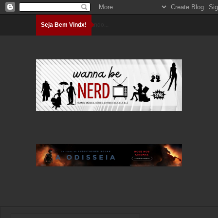
Seja Bem Vindx!
Carregando...