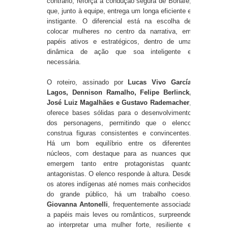
contrário, reforça a condução segura de Bonafé,
que, junto à equipe, entrega um longa eficiente e
instigante. O diferencial está na escolha de
colocar mulheres no centro da narrativa, em
papéis ativos e estratégicos, dentro de uma
dinâmica de ação que soa
inteligente e
necessária
.
O roteiro, assinado por
Lucas Vivo García
Lagos, Dennison Ramalho, Felipe Berlinck,
José Luiz Magalhães e Gustavo Rademacher
,
oferece bases sólidas para o desenvolvimento
dos personagens, permitindo que o elenco
construa figuras consistentes e convincentes.
Há um bom equilíbrio entre os diferentes
núcleos, com destaque para as nuances que
emergem tanto entre protagonistas quanto
antagonistas. O elenco responde à altura. Desde
os atores indígenas até nomes mais conhecidos
do grande público, há um trabalho coeso.
Giovanna Antonelli
, frequentemente associada
a papéis mais leves ou românticos, surpreende
ao interpretar uma mulher forte, resiliente e