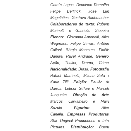
García Lagos, Dennison Ramalho,
Felipe Berlinck, José Luiz
Magalhães, Gustavo Rademacher.
Colaboradores do texto
: Rubens
Marinelli e Gabrielle Siqueira.
Elenco
:
Giovanna Antonelli, Alice
Wegmann,
Felipe Simas, Antônio
Calloni, Sérgio Menezes, Fidélis
Baniwa, Ravel Andrade.
Gênero
:
Ação, Thriller, Drama, Crime.
Nacionalidade
: Brasil.
Fotografia
:
Rafael Martinelli, Milena Seta e
Kaue Zilli.
Edição
: Paulão de
Barros, Leticia Giffoni e Marcelo
Junqueira.
Direção de Arte
:
Marcos Carvalheiro e Maira
Suzuki.
Figurino
: Alice
Canella.
Empresas Produtoras
:
Star Original Productions e Intro
Pictures.
Distribuição
: Buena