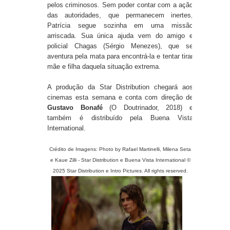
pelos criminosos. Sem poder contar com a ação
das autoridades, que permanecem inertes,
Patrícia segue sozinha em uma missão
arriscada. Sua única ajuda vem do amigo e
policial
Chagas
(Sérgio Menezes), que se
aventura pela mata para encontrá-la e tentar tirar
mãe e filha daquela situação extrema.
A produção da Star Distribution chegará aos
cinemas esta semana e conta com direção de
Gustavo Bonafé
(O Doutrinador, 2018) e
também é distribuído pela Buena Vista
International.
Crédito de Imagens:
Photo by
Rafael Martinelli, Milena Seta
e Kaue Zilli
- Star Distribution e Buena Vista International ©
2025 Star Distribution e
Intro Pictures
. All rights reserved.