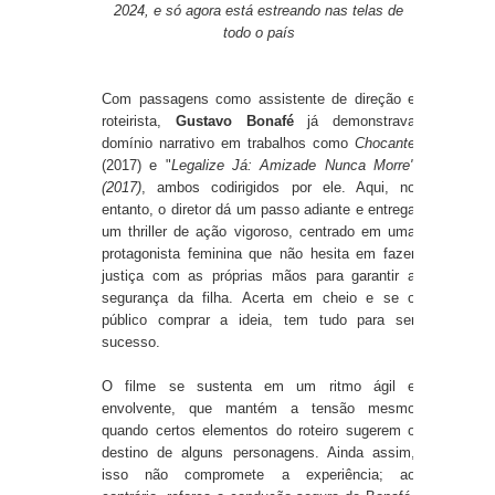
2024, e só agora está estreando nas telas de
todo o país
Com passagens como assistente de direção e
roteirista,
Gustavo Bonafé
já demonstrava
domínio narrativo em trabalhos como
Chocante
(2017) e "
Legalize Já: Amizade Nunca Morre"
(2017)
, ambos codirigidos por ele. Aqui, no
entanto, o diretor dá um passo adiante e entrega
um
thriller de ação vigoroso
, centrado em uma
protagonista feminina que não hesita em fazer
justiça com as próprias mãos para garantir a
segurança da filha. Acerta em cheio e se o
público comprar a ideia, tem tudo para ser
sucesso.
O filme se sustenta em um
ritmo ágil e
envolvente
, que mantém a tensão mesmo
quando certos elementos do roteiro sugerem o
destino de alguns personagens. Ainda assim,
isso não compromete a experiência; ao