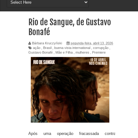
Rio de Sangue, de Gustavo
Bonafé
Bárbara Kruczyński
segunda-feira, abril 13, 2026
ação
,
Brasil
,
buena vista international
,
corrupção
,
Gustavo Bonafé
,
Mãe e Filha
,
mulheres
,
Premiere
Após uma operação fracassada contra