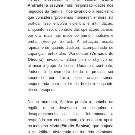
Andrade
) a assumir mais responsabilidades nos
negócios da família, incentivando-o a resolver o
que considera “problemas menores”, embora, na
prática, isso envolva violência e intimidação.
Enquanto isso, o controle das operações parece,
por ora, mais nas mãos do primo impulsivo e
brutal (Rodrigo Simas). A situação escala
rapidamente quando Jadson, acompanhado de
capangas, entre eles
Wanderson
(
Vinicius de
Oliveira
), invade a aldeia com o objetivo de
eliminar o grupo de Edenir. Durante o confronto,
Jadson é gravemente ferido e precisa ser
socorrido por Luiza, que acaba sendo
sequestrada para cuidar do herdeiro enquanto
ele se recupera.
Nesse momento, Patrícia já está a caminho da
região e se desespera ao descobrir o
desaparecimento da filha. Determinada a
resgatá-la por conta própria, ela encontra apoio
no indígena
Mário
(
Fidelis Baniwa
), que a ajuda
a se infiltrar disfarçada no território dominado