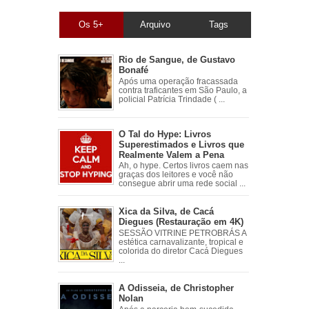
Os 5+
Arquivo
Tags
Rio de Sangue, de Gustavo
Bonafé
Após uma operação fracassada
contra traficantes em São Paulo, a
policial Patrícia Trindade ( ...
O Tal do Hype: Livros
Superestimados e Livros que
Realmente Valem a Pena
Ah, o hype. Certos livros caem nas
graças dos leitores e você não
consegue abrir uma rede social ...
Xica da Silva, de Cacá
Diegues (Restauração em 4K)
SESSÃO VITRINE PETROBRÁS A
estética carnavalizante, tropical e
colorida do diretor Cacá Diegues
...
A Odisseia, de Christopher
Nolan