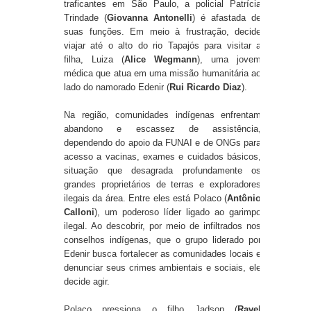
traficantes em São Paulo, a policial
Patrícia
Trindade
(
Giovanna Antonelli
) é afastada de
suas funções. Em meio à frustração, decide
viajar até o alto do rio Tapajós para visitar a
filha,
Luiza
(
Alice Wegmann
), uma jovem
médica que atua em uma missão humanitária ao
lado do namorado
Edenir
(
Rui Ricardo Diaz
).
Na região, comunidades indígenas enfrentam
abandono e escassez de assistência,
dependendo do apoio da FUNAI e de ONGs para
acesso a vacinas, exames e cuidados básicos,
situação que desagrada profundamente os
grandes proprietários de terras e exploradores
ilegais da área. Entre eles está
Polaco
(
Antônio
Calloni
), um poderoso líder ligado ao garimpo
ilegal. Ao descobrir, por meio de infiltrados nos
conselhos indígenas, que o grupo liderado por
Edenir busca fortalecer as comunidades locais e
denunciar seus crimes ambientais e sociais, ele
decide agir.
Polaco pressiona o filho
Jadson
(
Ravel