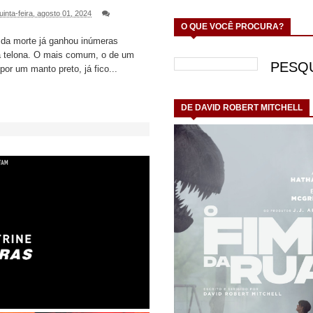
uinta-feira, agosto 01, 2024
O QUE VOCÊ PROCURA?
 da morte já ganhou inúmeras
a telona. O mais comum, o de um
por um manto preto, já fico...
DE DAVID ROBERT MITCHELL