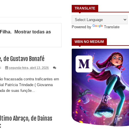
TRANSLATE
Powered by
Translate
Filha
.
Mostrar todas as
WBN NO MEDIUM
, de Gustavo Bonafé
i
segunda-feira, abril 13, 2026
 fracassada contra traficantes em
ial Patrícia Trindade ( Giovanna
tada de suas funçõe...
ltimo Abraço, de Dainas
c