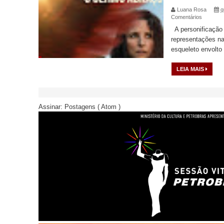
Luana Rosa
q
Comentários
A personificação
representações n
esqueleto envolto 
LEIA MAIS
Assinar:
Postagens ( Atom )