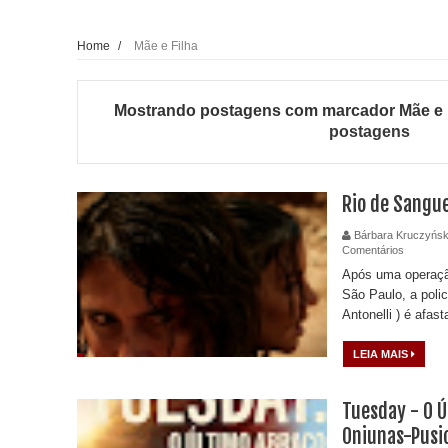
Home
/
Mãe e Filha
Mostrando postagens com marcador
Mãe e 
postagens
Rio de Sangue
Bárbara Kruczyńsk
Comentários
Após uma operação
São Paulo, a polic
Antonelli ) é afas
LEIA MAIS
Tuesday - O Ú
Oniunas-Pusi