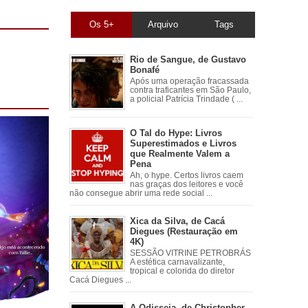
Os 5+
Arquivo
Tags
Rio de Sangue, de Gustavo
Bonafé
Após uma operação fracassada
contra traficantes em São Paulo,
a policial Patrícia Trindade ( ...
O Tal do Hype: Livros
Superestimados e Livros
que Realmente Valem a
Pena
Ah, o hype. Certos livros caem
nas graças dos leitores e você
não consegue abrir uma rede social ...
Xica da Silva, de Cacá
Diegues (Restauração em
4K)
SESSÃO VITRINE PETROBRÁS
A estética carnavalizante,
tropical e colorida do diretor
Cacá Diegues ...
A Odisseia, de Christopher