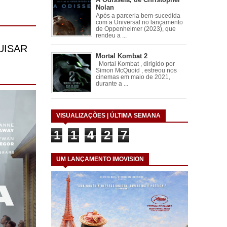
Nolan
Após a parceria bem-sucedida
com a Universal no lançamento
de Oppenheimer (2023), que
rendeu a ...
Mortal Kombat 2
Mortal Kombat , dirigido por
Simon McQuoid , estreou nos
cinemas em maio de 2021,
durante a ...
VISUALIZAÇÕES | ÚLTIMA SEMANA
1
1
4
2
7
UM LANÇAMENTO IMOVISION