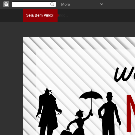
Seja Bem Vindx!
Carregando...