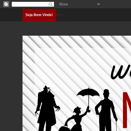
Seja Bem Vindx!
Carregando...