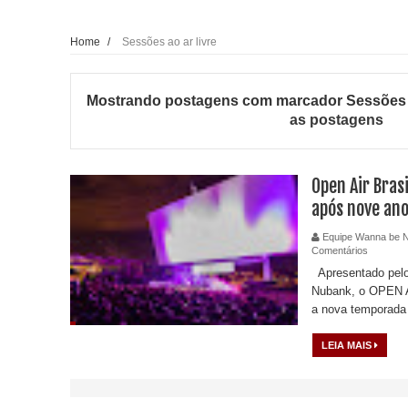
Home
/
Sessões ao ar livre
Mostrando postagens com marcador
Sessões 
as postagens
Open Air Brasi
após nove ano
Equipe Wanna be 
Comentários
Apresentado pelo 
Nubank, o OPEN A
a nova temporada 
LEIA MAIS