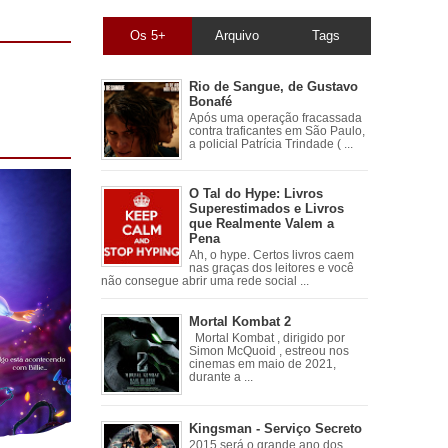
Os 5+
Arquivo
Tags
Rio de Sangue, de Gustavo
Bonafé
Após uma operação fracassada
contra traficantes em São Paulo,
a policial Patrícia Trindade ( ...
O Tal do Hype: Livros
Superestimados e Livros
que Realmente Valem a
Pena
Ah, o hype. Certos livros caem
nas graças dos leitores e você
não consegue abrir uma rede social ...
Mortal Kombat 2
Mortal Kombat , dirigido por
Simon McQuoid , estreou nos
cinemas em maio de 2021,
durante a ...
Kingsman - Serviço Secreto
2015 será o grande ano dos