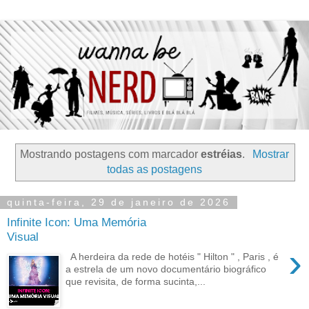
Mostrando postagens com marcador
estréias
.
Mostrar
todas as postagens
quinta-feira, 29 de janeiro de 2026
Infinite Icon: Uma Memória
Visual
›
A herdeira da rede de hotéis " Hilton " , Paris , é
a estrela de um novo documentário biográfico
que revisita, de forma sucinta,...