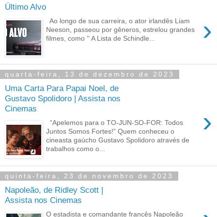
Último Alvo
›
Ao longo de sua carreira, o ator irlandês Liam
Neeson, passeou por gêneros, estrelou grandes
filmes, como '' A Lista de Schindle...
quarta-feira, 13 de dezembro de 2023
Uma Carta Para Papai Noel, de
Gustavo Spolidoro | Assista nos
Cinemas
›
“Apelemos para o TO-JUN-SO-FOR: Todos
Juntos Somos Fortes!” Quem conheceu o
cineasta gaúcho Gustavo Spolidoro através de
trabalhos como o...
quinta-feira, 23 de novembro de 2023
Napoleão, de Ridley Scott |
Assista nos Cinemas
O estadista e comandante francês Napoleão