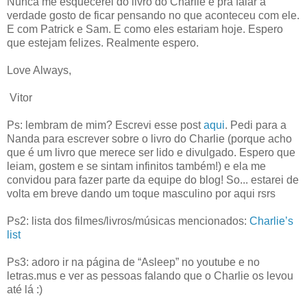
Nunca me esquecerei do livro do Charlie e pra falar a
verdade gosto de ficar pensando no que aconteceu com ele.
E com Patrick e Sam. E como eles estariam hoje. Espero
que estejam felizes. Realmente espero.
Love Always,
Vitor
Ps: lembram de mim? Escrevi esse post
aqui
. Pedi para a
Nanda para escrever sobre o livro do Charlie (porque acho
que é um livro que merece ser lido e divulgado. Espero que
leiam, gostem e se sintam infinitos também!) e ela me
convidou para fazer parte da equipe do blog! So... estarei de
volta em breve dando um toque masculino por aqui rsrs
Ps2: lista dos filmes/livros/músicas mencionados:
Charlie’s
list
Ps3: adoro ir na página de “Asleep” no youtube e no
letras.mus e ver as pessoas falando que o Charlie os levou
até lá :)