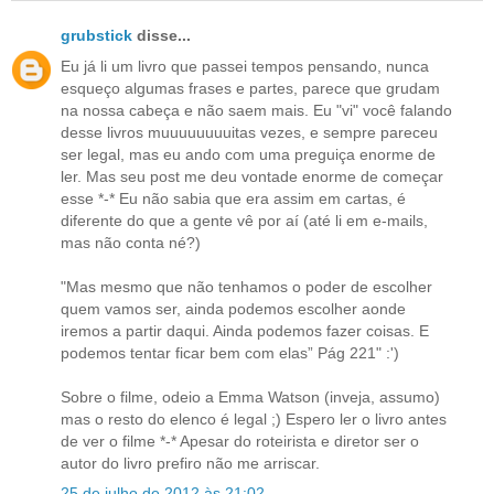
grubstick
disse...
Eu já li um livro que passei tempos pensando, nunca
esqueço algumas frases e partes, parece que grudam
na nossa cabeça e não saem mais. Eu "vi" você falando
desse livros muuuuuuuuitas vezes, e sempre pareceu
ser legal, mas eu ando com uma preguiça enorme de
ler. Mas seu post me deu vontade enorme de começar
esse *-* Eu não sabia que era assim em cartas, é
diferente do que a gente vê por aí (até li em e-mails,
mas não conta né?)
"Mas mesmo que não tenhamos o poder de escolher
quem vamos ser, ainda podemos escolher aonde
iremos a partir daqui. Ainda podemos fazer coisas. E
podemos tentar ficar bem com elas” Pág 221" :')
Sobre o filme, odeio a Emma Watson (inveja, assumo)
mas o resto do elenco é legal ;) Espero ler o livro antes
de ver o filme *-* Apesar do roteirista e diretor ser o
autor do livro prefiro não me arriscar.
25 de julho de 2012 às 21:02