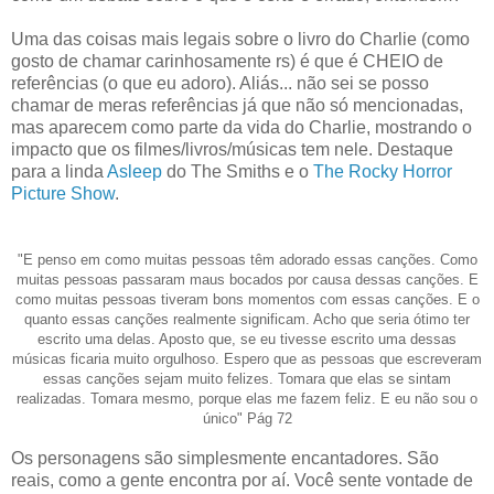
Uma das coisas mais legais sobre o livro do Charlie (como
gosto de chamar carinhosamente rs) é que é CHEIO de
referências (o que eu adoro). Aliás... não sei se posso
chamar de meras referências já que não só mencionadas,
mas aparecem como parte da vida do Charlie, mostrando o
impacto que os filmes/livros/músicas tem nele. Destaque
para a linda
Asleep
do The Smiths e o
The Rocky Horror
Picture Show
.
"E penso em como muitas pessoas têm adorado essas canções. Como
muitas pessoas passaram maus bocados por causa dessas canções. E
como muitas pessoas tiveram bons momentos com essas canções. E o
quanto essas canções realmente significam. Acho que seria ótimo ter
escrito uma delas. Aposto que, se eu tivesse escrito uma dessas
músicas ficaria muito orgulhoso. Espero que as pessoas que escreveram
essas canções sejam muito felizes. Tomara que elas se sintam
realizadas. Tomara mesmo, porque elas me fazem feliz. E eu não sou o
único" Pág 72
Os personagens são simplesmente encantadores. São
reais, como a gente encontra por aí. Você sente vontade de