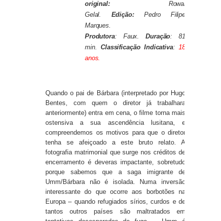
original:
Rowal
Gelal.
Edição:
Pedro Filipe
Marques.
Produtora
:
Faux.
Duração
: 81
min.
Classificação Indicativa
:
18
anos.
Quando o pai de Bárbara (interpretado por Hugo
Bentes, com quem o diretor já trabalhara
anteriormente) entra em cena, o filme torna mais
ostensiva a sua ascendência lusitana, e
compreendemos os motivos para que o diretor
tenha se afeiçoado a este bruto relato. A
fotografia matrimonial que surge nos créditos de
encerramento é deveras impactante, sobretudo
porque sabemos que a saga imigrante de
Umm/Bárbara não é isolada. Numa inversão
interessante do que ocorre aos borbotões na
Europa – quando refugiados sírios, curdos e de
tantos outros países são maltratados em