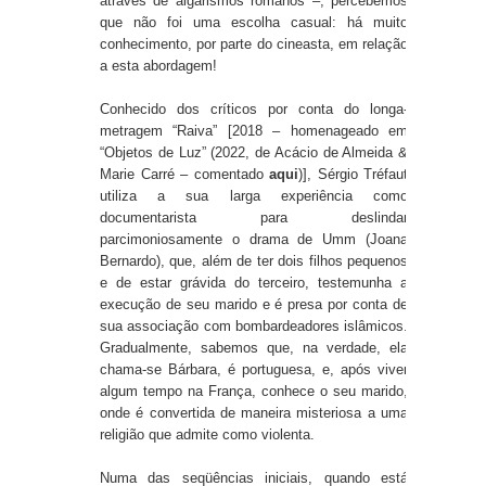
através de algarismos romanos –, percebemos
que não foi uma escolha casual: há muito
conhecimento, por parte do cineasta, em relação
a esta abordagem!
Conhecido dos críticos por conta do longa-
metragem “Raiva” [2018 – homenageado em
“Objetos de Luz” (2022, de Acácio de Almeida &
Marie Carré – comentado
aqui
)], Sérgio Tréfaut
utiliza a sua larga experiência como
documentarista para deslindar
parcimoniosamente o drama de Umm (Joana
Bernardo), que, além de ter dois filhos pequenos
e de estar grávida do terceiro, testemunha a
execução de seu marido e é presa por conta de
sua associação com bombardeadores islâmicos.
Gradualmente, sabemos que, na verdade, ela
chama-se Bárbara, é portuguesa, e, após viver
algum tempo na França, conhece o seu marido,
onde é convertida de maneira misteriosa a uma
religião que admite como violenta.
Numa das seqüências iniciais, quando está