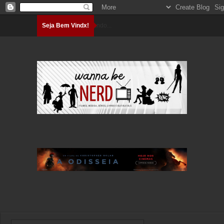
Seja Bem Vindx!
Carregando...