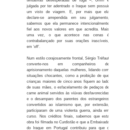
tentativas desesperadas de fuga –, Umm é
julgada por ter adentrado o Iraque sem possuir
um visto de viagem. E, por mais que ela
declare-se arrependida em seu julgamento,
sabemos que ela permanece intencionalmente
fiel aos novos valores em que acredita. Mais
uma vez, o que acontece nas cenas é
contrabalançado por suas orações irascíveis,
em ‘off’.
Num estilo corajosamente frontal, Sérgio Tréfaut
converte-nos em companheiros de
aprisionamento daquelas mulheres, lidando com
situações chocantes, como a proibição de que
crianças maiores de cinco anos fiquem ao lado
de suas mães, o esfacelamento de pedaços de
carne animal servidos às viúvas desfavorecidas
e o desamparo dos parentes dos estrangeiros
convertidos ao islamismo que, por extensão,
participaram de uma violenta guerra, ainda em
curso. Nos créditos finais, sabemos que esta
obra foi filmada no Curdistão e que a Embaixada
do Iraque em Portugal contribuiu para que o