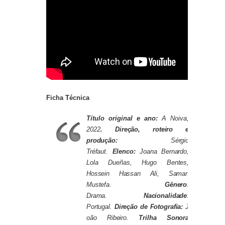
Ficha Técnica
Título original e ano:
A Noiva,
2022
.
Direção, roteiro e
produção:
Sérgio
Tréfaut.
Elenco:
Joana Bernardo,
Lola Dueñas, Hugo Bentes,
Hossein Hassan Ali, Saman
Mustefa.
Gênero
:
Drama.
Nacionalidade
:
Portugal.
Direção
de
Fotografia:
J
oão Ribeiro.
Trilha Sonora