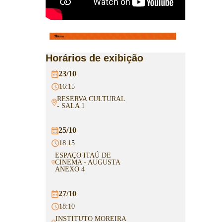
Horários de exibição
23/10
16:15
RESERVA CULTURAL
- SALA 1
25/10
18:15
ESPAÇO ITAÚ DE
CINEMA - AUGUSTA
ANEXO 4
27/10
18:10
INSTITUTO MOREIRA