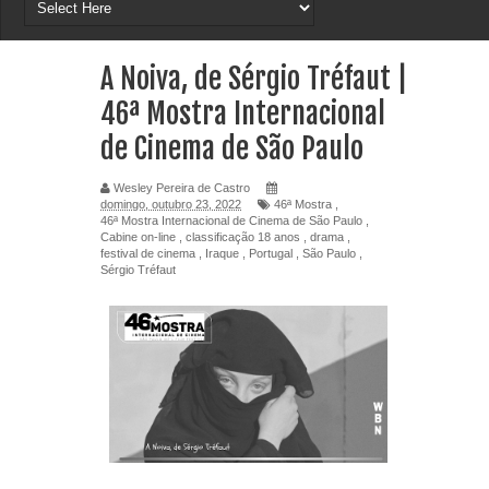
A Noiva, de Sérgio Tréfaut |
46ª Mostra Internacional
de Cinema de São Paulo
Wesley Pereira de Castro
domingo, outubro 23, 2022
46ª Mostra
,
46ª Mostra Internacional de Cinema de São Paulo
,
Cabine on-line
,
classificação 18 anos
,
drama
,
festival de cinema
,
Iraque
,
Portugal
,
São Paulo
,
Sérgio Tréfaut