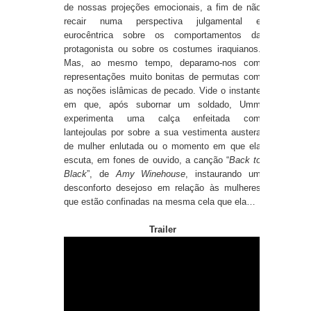
de nossas projeções emocionais, a fim de não
recair numa perspectiva julgamental e
eurocêntrica sobre os comportamentos da
protagonista ou sobre os costumes iraquianos.
Mas, ao mesmo tempo, deparamo-nos com
representações muito bonitas de permutas com
as noções islâmicas de pecado. Vide o instante
em que, após subornar um soldado, Umm
experimenta uma calça enfeitada com
lantejoulas por sobre a sua vestimenta austera
de mulher enlutada ou o momento em que ela
escuta, em fones de ouvido, a canção “
Back to
Black
”, de
Amy Winehouse
, instaurando um
desconforto desejoso em relação às mulheres
que estão confinadas na mesma cela que ela…
Trailer