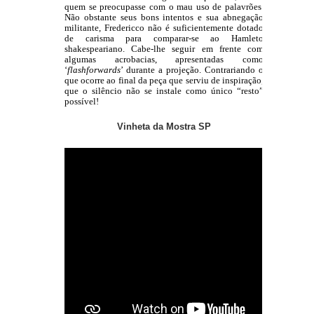
quem se preocupasse com o mau uso de palavrões. 
Não obstante seus bons intentos e sua abnegação 
militante, Fredericco não é suficientemente dotado 
de carisma para comparar-se ao Hamleto 
shakespeariano. Cabe-lhe seguir em frente com 
algumas acrobacias, apresentadas como 
‘
flashforwards
’ durante a projeção. Contrariando o 
que ocorre ao final da peça que serviu de inspiração, 
que o silêncio não se instale como único “resto” 
possível! 
Vinheta da Mostra SP