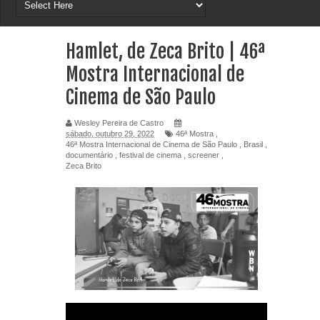
Hamlet, de Zeca Brito | 46ª
Mostra Internacional de
Cinema de São Paulo
Wesley Pereira de Castro
sábado, outubro 29, 2022
46ª Mostra
,
46ª Mostra Internacional de Cinema de São Paulo
,
Brasil
,
documentário
,
festival de cinema
,
screener
,
Zeca Brito