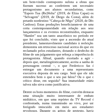
um bem-vindo contraponto sulista a obras que 
fizeram sucesso ao conferirem um necessário 
protagonismo aos alunos secundaristas, como 
“Espero Tua (Re)Volta” (2019, de Eliza Capai) ou 
“Selvagem” (2019, de Diego da Costa), além do 
petardo nordestino “Cabeça de Nêgo” (2020, de Déo 
Cardoso). Estas produções beneficiaram-se de uma 
certa contemporaneidade em relação aos seus 
lançamentos e os eventos reconstituídos, enquanto 
“Hamlet” soa um tanto anacrônico no período em 
que foi concluído, visto que a ascensão do atual 
presidente, lamentavelmente candidato à reeleição, 
demonstra um retrocesso nacional acerca do que era 
reclamado pelos estudantes, dotando o desfecho do 
filme de um julgamento que reforça a impotência do 
protagonista. Afinal, quando exortado a agir – 
depois que, metalingüisticamente, aceita a sanha de 
personagem central –, o que Fredericco faz é 
entregar um documento a uma representante 
executiva deposta de seu cargo. Será que ele não 
entendeu bem o que o seu pai falou? Ou o que o 
crítico disse, em seguida? Sua imaturidade etária 
talvez não sirva como justificativa.
Dentre os bons momentos do filme, convém destacar 
uma situação muito interessante de embate 
midiático, em que uma repórter da TV Record é 
confrontada, numa transmissão ao vivo, por um 
fotógrafo imiscuído em meio aos estudantes 
revoltosos. Durante os gritos de protesto, havia 