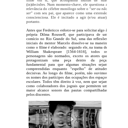
filme em si, que acompanha muitas de suas 
(in)decisões. Num momento-chave, ele questiona a 
relevância do célebre monólogo sobre o “
ser ou não 
ser
” com seu pai, que aparece como uma extensão 
conscienciosa. Ele é incitado a agir (e/ou atuar), 
portanto. 
Antes que Fredericco esforce-se para solicitar algo à 
própria Dilma Rousseff, que participava de um 
comício no Rio Grande do Sul, uma das reflexões 
iniciais do mentor Marcelo dissolve-se na maneira 
como o filme é elaborado: segundo ele, na trama de 
William Shakespeare [1564-1616], todos os 
personagens são normados, exceto os atores que 
protagonizam uma peça dentro da peça, 
fundamental para que algumas situações sejam 
compreendidas enquanto “espelho” de atitudes 
decisivas. Ao longo do filme, porém, não ouvimos 
os nomes dos partícipes das ocupações dos espaços 
escolares. Todos têm direito à voz, nem que sejam 
como colaboradores dos jograis que permitem um 
maior alcance sonoro das pautas compartilhadas 
pelos discentes. 