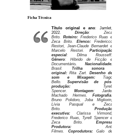
Ficha Técnica
Título original e ano
: Jamlet, 
2022. 
Direção
: Zeca
Brito.
Roteiro:
Frederico Ruas e
Zeca Brito.
Elenco:
Fredericco
Restori, Jean-Claude Bernardet e
Marcelo Restori.
Participação
especial
: Dilma Rousseff.
Gênero
:
Híbrido de Ficção e
Documentário
.
Nacionalidade:
Brasil.
Trilha sonora
original:
Rita Zart.
Desenho de
som e Mixagem:
Tiago
Bello.
Supervisão de pós-
produção:
Tyrell
Spencer.
Montagem
: Jardel
Machado Hermes.
Fotografia
:
Bruno Polidoro, Joba Migliorin,
Lívia Pasqual e Zeca
Brito.
Produção
executiva:
Clarissa Virmond,
Frederico Ruas, Tyrell Spencer e
Zeca Brito.
Empresa
Produtora:
Anti
Filmes.
Coprodutora:
Galo de