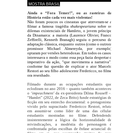
MOSTRA BRASIL
Ainda o “Fora Temer!”, ou as rasteiras da 
História estão cada vez mais violentas! 
Não foram poucos os cineastas que atreveram-se a 
filmar a famosa tragédia 
shakespeariana 
sobre os 
dilemas existenciais de Hamleto, o jovem príncipe 
da Dinamarca: a maioria (Laurence Olivier, Franco 
Zeffirelli, Kenneth Branagh) seguiu o percurso da 
adaptação clássica, enquanto outros (como o outrora 
promissor Michael Almereyda, por exemplo) 
optaram por versões heterodoxas. Em todos os casos, 
interessava o modo como essa peça fazia despertar o 
imperativo da ação, “que movimenta a narrativa”, 
conforme faz questão de explicar o ator Marcelo 
Restori ao seu filho adolescente Fredericco, no filme 
ora resenhado. 
Filmado durante as ocupações estudantis que 
eclodiram no ano 2016 – quanto também aconteceu 
o ‘
impeachment
’ da ex-presidenta Dilma Rouseff –, 
“Hamlet” (2022, de Zeca Brito) funde estratégias de 
ficção em seu entrecho documental: o protagonista, 
vivido pelo supracitado Fredericco Restori, reluta 
em assumir-se como líder de uma das células 
estudantis mostradas no filme. Defendendo 
insistentemente a lógica da horizontalidade de 
reivindicações, a modéstia do personagem é 
confrontada pelas escolhas de ênfase actancial do 