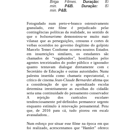
Briga Filmes.
Duração:
87
min.
P&B.
Duração:
87
min.
P&B.
Fotografado num preto-e-branco ostensivamente 
granulado, este filme é prejudicado pelas 
contingências políticas da realidade, no sentido de 
que o 
bolsonarismo 
demonstrou-se muito mais 
vilanaz que as perseguições, censuras e cortes de 
verbas ocorridos no governo ilegítimo do golpista 
Marcelo Temer. Conforme ocorreu noutros Estados, 
em insurreições similares, os estudantes são 
chamados de “vagabundos”, hostilizados pelos 
agentes terceirizados do poder público e ignorados 
quanto tentavam dialogar diretamente com o 
Secretário de Educação e outras autoridades. Numa 
palestra inserida como chamariz espectatorial, o 
crítico de cinema 
Jean-Claude Bernardet
 afirma que 
a consideração de que o aprendizado escolar 
determina irrestritamente as escolhas do cidadão 
seria uma continuidade do pensamento conservador. 
A rejeição dos currículos escolares 
tendenciosamente pré-definidos permanece urgente 
enquanto estímulo à renovação pensamental. Pena 
que, de 2016 para cá, tudo piorou em escala 
avassaladora...
Num esforço por situar esse filme na época em que 
foi realizado, acrescentamos que “Hamlet” oferece 