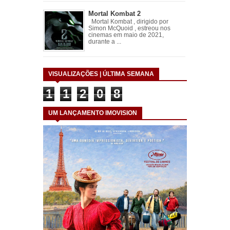
Mortal Kombat 2
Mortal Kombat , dirigido por
Simon McQuoid , estreou nos
cinemas em maio de 2021,
durante a ...
VISUALIZAÇÕES | ÚLTIMA SEMANA
1
1
2
0
8
UM LANÇAMENTO IMOVISION