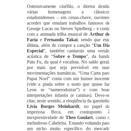
Ostensivamente cinéfilo, o diretor destila
várias homenagens a clássicos
estadunidenses – em cenas-chave, ouvimos
acordes que emulam trabalhos famosos de
George Lucas ou Steven Spielberg – e conta
com a animada trilha musical de
Arthur de
Faria
e
Fernanda Takai
, sendo que esta
última, além de compor a canção “
Um Dia
Especial
”, também cantarola uma versão
acústica de “
Sobre o Tempo
”, da banda
Pato Fu, da qual é vocalista. No saldo geral,
por mais que seja previsível em suas
movimentações tramáticas, “Uma Carta para
Papai Noel” conta com um humor inocente
(vide a piada sobre o susto que quase faz
Leon se “numerodoizar”) e com boas
interpretações infantis (e caninas). Deve-se
citar, neste sentido, a eloqüência da garotinha
Lívia Borges Meinhardt
, no papel da
imperiosa Beca, em contraponto à
inexpressividade de
Theo Goulart
, como o
melindroso Cabeleira. Estando voltando para
um nicho muito específico do mercado