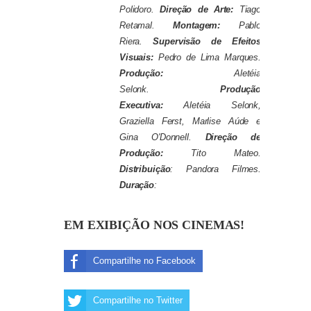
Polidoro.
Direção de Arte:
Tiago
Retamal.
Montagem:
Pablo
Riera.
Supervisão de Efeitos
Visuais:
Pedro de Lima Marques.
Produção:
Aletéia
Selonk.
Produção
Executiva:
Aletéia Selonk,
Graziella Ferst, Marlise Aúde e
Gina O'Donnell.
Direção de
Produção:
Tito Mateo.
Distribuição
: Pandora Filmes.
Duração
:
EM EXIBIÇÃO NOS CINEMAS!
Compartilhe no Facebook
Compartilhe no Twitter