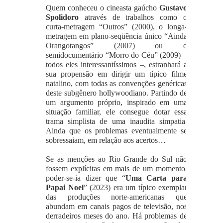
Quem conheceu o cineasta gaúcho
Gustavo
Spolidoro
através de trabalhos como o
curta-metragem “Outros” (2000), o longa-
metragem em plano-seqüência único “Ainda
Orangotangos” (2007) ou o
semidocumentário “Morro do Céu” (2009) –
todos eles interessantíssimos –, estranhará a
sua propensão em dirigir um típico filme
natalino, com todas as convenções genéricas
deste subgênero hollywoodiano. Partindo de
um argumento próprio, inspirado em uma
situação familiar, ele consegue dotar essa
trama simplista de uma inaudita simpatia.
Ainda que os problemas eventualmente se
sobressaiam, em relação aos acertos…
Se as menções ao Rio Grande do Sul não
fossem explícitas em mais de um momento,
poder-se-ia dizer que “
Uma Carta para
Papai Noel
” (2023) era um típico exemplar
das produções norte-americanas que
abundam em canais pagos de televisão, nos
derradeiros meses do ano. Há problemas de