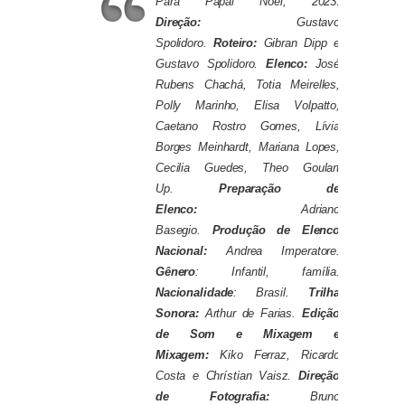
Para Papai Noel, 2023.
Direção:
Gustavo
Spolidoro.
Roteiro:
Gibran Dipp e
Gustavo Spolidoro.
Elenco:
José
Rubens Chachá, Totia Meirelles,
Polly Marinho, Elisa Volpatto,
Caetano Rostro Gomes, Lívia
Borges Meinhardt, Mariana Lopes,
Cecilia Guedes, Theo Goulart
Up.
Preparação de
Elenco:
Adriano
Basegio.
Produção de Elenco
Nacional:
Andrea Imperatore.
Gênero
: Infantil, família.
Nacionalidade
: Brasil.
Trilha
Sonora:
Arthur de Farias.
Edição
de Som e Mixagem e
Mixagem:
Kiko Ferraz, Ricardo
Costa e Chrístian Vaisz.
Direção
de Fotografia:
Bruno