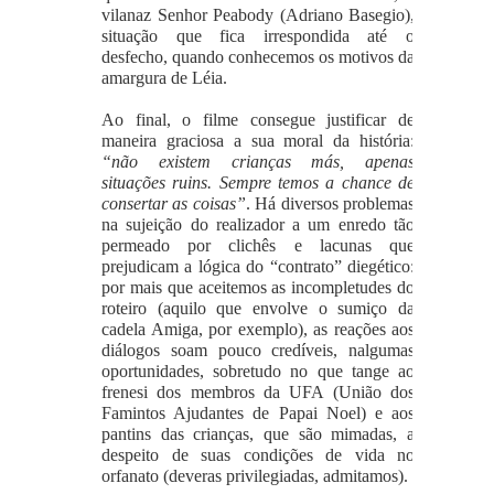
vilanaz Senhor Peabody (Adriano Basegio),
situação que fica irrespondida até o
desfecho, quando conhecemos os motivos da
amargura de Léia.
Ao final, o filme consegue justificar de
maneira graciosa a sua moral da história:
“não existem crianças más, apenas
situações ruins. Sempre temos a chance de
consertar as coisas”
. Há diversos problemas
na sujeição do realizador a um enredo tão
permeado por clichês e lacunas que
prejudicam a lógica do “contrato” diegético:
por mais que aceitemos as incompletudes do
roteiro (aquilo que envolve o sumiço da
cadela Amiga, por exemplo), as reações aos
diálogos soam pouco credíveis, nalgumas
oportunidades, sobretudo no que tange ao
frenesi dos membros da UFA (União dos
Famintos Ajudantes de Papai Noel) e aos
pantins das crianças, que são mimadas, a
despeito de suas condições de vida no
orfanato (deveras privilegiadas, admitamos).