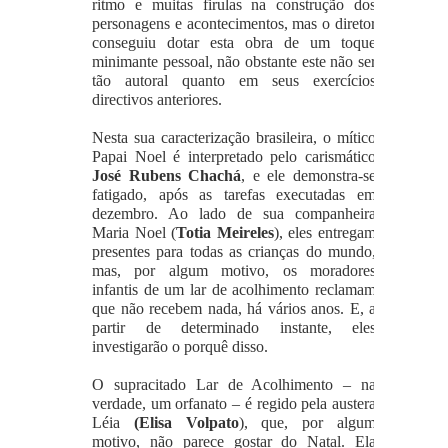
ritmo e muitas firulas na construção dos
personagens e acontecimentos, mas o diretor
conseguiu dotar esta obra de um toque
minimante pessoal, não obstante este não ser
tão autoral quanto em seus exercícios
directivos anteriores.
Nesta sua caracterização brasileira, o mítico
Papai Noel é interpretado pelo carismático
José Rubens Chachá
, e ele demonstra-se
fatigado, após as tarefas executadas em
dezembro. Ao lado de sua companheira
Maria Noel (
Totia Meireles
), eles entregam
presentes para todas as crianças do mundo,
mas, por algum motivo, os moradores
infantis de um lar de acolhimento reclamam
que não recebem nada, há vários anos. E, a
partir de determinado instante, eles
investigarão o porquê disso.
O supracitado Lar de Acolhimento – na
verdade, um orfanato – é regido pela austera
Léia
(Elisa Volpato
), que, por algum
motivo, não parece gostar do Natal. Ela