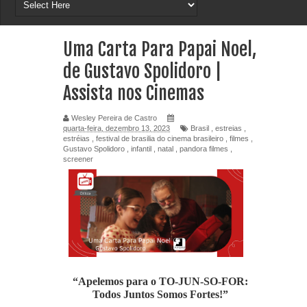
Uma Carta Para Papai Noel,
de Gustavo Spolidoro |
Assista nos Cinemas
Wesley Pereira de Castro
quarta-feira, dezembro 13, 2023
Brasil
,
estreias
,
estréias
,
festival de brasilia do cinema brasileiro
,
filmes
,
Gustavo Spolidoro
,
infantil
,
natal
,
pandora filmes
,
screener
“Apelemos para o TO-JUN-SO-FOR:
Todos Juntos Somos Fortes!”