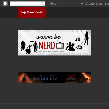
Seja Bem Vindx!
Carregando...