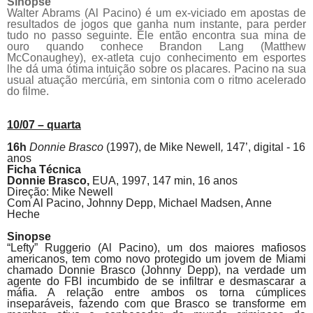
Sinopse
Walter Abrams (Al
Pacino
) é um ex-viciado em apostas de
resultados de jogos que ganha num instante, para perder
tudo no passo seguinte. Ele então encontra sua mina de
ouro quando conhece Brandon Lang (Matthew
McConaughey), ex-atleta cujo conhecimento em esportes
lhe dá uma ótima intuição sobre os placares.
Pacino
na sua
usual atuação mercúria, em sintonia com o ritmo acelerado
do filme.
10/07 – quarta
16h
Donnie Brasco
(1997), de
Mike Newell
,
147’, digital - 16
anos
Ficha Técnica
Donnie Brasco,
EUA, 1997, 147 min, 16 anos
Direção: Mike Newell
Com Al
Pacino
, Johnny Depp, Michael Madsen, Anne
Heche
Sinopse
“Lefty” Ruggerio (Al
Pacino
), um dos maiores mafiosos
americanos, tem como novo protegido um jovem de Miami
chamado Donnie Brasco (Johnny Depp), na verdade um
agente do FBI incumbido de se infiltrar e desmascarar a
máfia. A relação entre ambos os torna cúmplices
inseparáveis, fazendo com que Brasco se transforme em