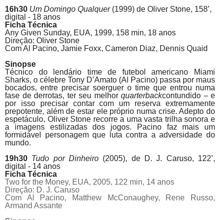
16h30
Um Domingo Qualquer
(1999) de
Oliver Stone, 158’,
digital - 18 anos
Ficha Técnica
Any Given Sunday,
EUA, 1999, 158 min, 18 anos
Direção: Oliver Stone
Com Al
Pacino
, Jamie Foxx, Cameron Diaz, Dennis Quaid
Sinopse
Técnico do lendário time de futebol americano Miami
Sharks, o célebre Tony D’Amato (Al
Pacino
) passa por maus
bocados, entre precisar soerguer o time que entrou numa
fase de derrotas, ter seu melhor
quarterback
contundido – e
por isso precisar contar com um reserva extremamente
prepotente, além de estar ele próprio numa crise. Adepto do
espetáculo, Oliver Stone recorre a uma vasta trilha sonora e
a imagens estilizadas dos jogos.
Pacino
faz mais um
formidável personagem que luta contra a adversidade do
mundo.
19h30
Tudo por Dinheiro
(2005), de
D. J. Caruso, 122’,
digital - 14 anos
Ficha Técnica
Two for the Money,
EUA, 2005, 122 min, 14 anos
Direção: D. J. Caruso
Com Al
Pacino
, Matthew McConaughey, Rene Russo,
Armand Assante