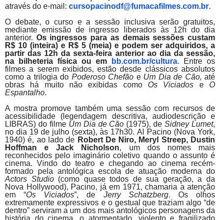
através do e-mail:
cursopacinodf@fumacafilmes.
com.br
.
O debate, o curso e a sessão inclusiva serão gratuitos,
mediante emissão de ingresso liberados às 12h do dia
anterior.
Os ingressos para as demais sessões custam
R$ 10 (inteira) e R$ 5 (meia) e podem ser adquiridos, a
partir d
as 12h da sexta-feira anterior
ao dia da sessão,
na bilheteria física ou em
bb.com.br/cultura
.
Entre os
filmes a serem exibidos, estão desde clássicos absolutos
como a trilogia do
Poderoso Chefão
e
Um Dia de Cão,
até
obras há muito não exibidas como
Os Viciados
e
O
Espantalho
.
A mostra promove também uma sessão com recursos de
acessibilidade (legendagem descritiva, audiodescrição e
LIBRAS) do filme
Um Dia de Cão
(1975), de
Sidney Lumet
,
no dia 19 de julho (sexta), às 17h30.
Al
Pacino
(Nova York,
1940) é, ao lado de
Robert De Niro,
Meryl Streep, Dustin
Hoffman e Jack Nicholson
, um dos nomes mais
reconhecidos pelo imaginário coletivo quando o assunto é
cinema.
Vindo do teatro e chegando ao cinema recém-
formado pela antológica escola de atuação moderna do
Actors Studio
(como quase todos de sua geração, a da
Nova Hollywood),
Pacino
, já em 1971, chamaria a atenção
em “
Os Viciados
”, de
Jerry Schatzberg
. Os olhos
extremamente expressivos e o gestual que traziam algo “de
dentro” serviram a um dos mais antológicos personagens da
história do cinema, o atormentado, violento e fragilizado