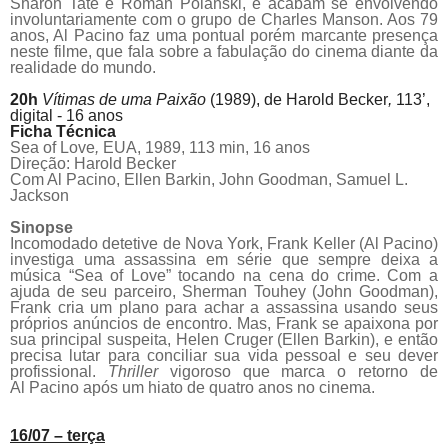
Sharon Tate e Roman Polanski, e acabam se envolvendo
involuntariamente com o grupo de Charles Manson. Aos 79
anos, Al
Pacino
faz uma pontual porém marcante presença
neste filme, que fala sobre a fabulação do cinema diante da
realidade do mundo.
20h
Vítimas de uma Paixão
(1989), de
Harold Becker
,
113’,
digital - 16 anos
Ficha Técnica
Sea of Love
,
EUA, 1989, 113 min, 16 anos
Direção: Harold Becker
Com Al
Pacino
, Ellen Barkin, John Goodman, Samuel L.
Jackson
Sinopse
Incomodado detetive de Nova York, Frank Keller (Al
Pacino
)
investiga uma assassina em série que sempre deixa a
música “Sea of Love” tocando na cena do crime. Com a
ajuda de seu parceiro, Sherman Touhey (John Goodman),
Frank cria um plano para achar a assassina usando seus
próprios anúncios de encontro. Mas, Frank se apaixona por
sua principal suspeita, Helen Cruger (Ellen Barkin), e então
precisa lutar para conciliar sua vida pessoal e seu dever
profissional.
Thriller
vigoroso que marca o retorno de
Al
Pacino
após um hiato de quatro anos no cinema.
16/07 – terça