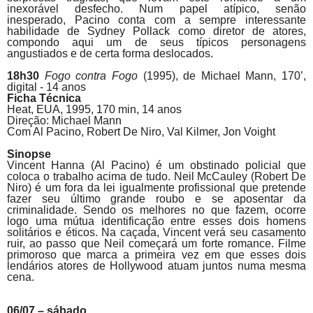
inexorável desfecho. Num papel atípico, senão
inesperado,
Pacino
conta com a sempre interessante
habilidade de Sydney Pollack como diretor de atores,
compondo aqui um de seus típicos personagens
angustiados e de certa forma deslocados.
18h30
Fogo contra Fogo
(1995), de Michael Mann, 170’,
digital - 14 anos
Ficha Técnica
Heat, EUA, 1995, 170 min, 14 anos
Direção: Michael Mann
Com Al
Pacino
, Robert De Niro, Val Kilmer, Jon Voight
Sinopse
Vincent Hanna (Al
Pacino
) é um obstinado policial que
coloca o trabalho acima de tudo. Neil McCauley (Robert De
Niro) é um fora da lei igualmente profissional que pretende
fazer seu último grande roubo e se aposentar da
criminalidade. Sendo os melhores no que fazem, ocorre
logo uma mútua identificação entre esses dois homens
solitários e éticos. Na caçada, Vincent verá seu casamento
ruir, ao passo que Neil começará um forte romance. Filme
primoroso que marca a primeira vez em que esses dois
lendários atores de Hollywood atuam juntos numa mesma
cena.
06/07 – sábado