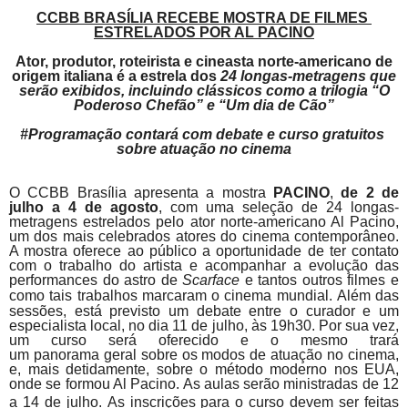
CCBB BRASÍLIA RECEBE MOSTRA DE FILMES
ESTRELADOS POR AL
PACINO
Ator, produtor, roteirista e cineasta norte-americano de
origem italiana é a estrela dos
24 longas-metragens que
serão exibidos, incluindo clássicos como a trilogia “O
Poderoso Chefão” e “Um dia de Cão”
#Programação contará com debate e curso gratuitos
sobre atuação no cinema
O CCBB Brasília apresenta a mostra
PACINO
,
de 2 de
julho a 4 de agosto
, com uma seleção de 24 longas-
metragens estrelados pelo ator norte-americano Al
Pacino
,
um dos mais celebrados atores do cinema contemporâneo.
A mostra oferece ao público a oportunidade de ter contato
com o trabalho do artista e acompanhar a evolução das
performances do astro de
Scarface
e tantos outros filmes e
como tais trabalhos marcaram o cinema mundial.
Além das
sessões, está previsto um debate entre o curador e um
especialista local, no dia 11 de julho, às 19h30. Por sua vez,
um curso será oferecido e o mesmo trará
um
panorama
geral sobre os modos de atuação no cinema,
e, mais detidamente, sobre o método moderno nos EUA,
onde se formou Al
Pacino. As aulas serão ministradas de
12
a 14 de julho.
As inscrições para o curso devem ser feitas