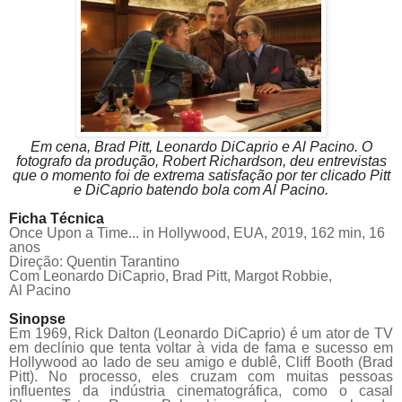
Em cena, Brad Pitt, Leonardo DiCaprio e Al Pacino. O
fotografo da produção, Robert Richardson, deu entrevistas
que o momento foi de extrema satisfação por ter clicado Pitt
e DiCaprio batendo bola com Al Pacino.
Ficha
Técnica
Once Upon a Time... in Hollywood,
EUA, 2019, 162 min,
16
anos
Direção: Quentin Tarantino
Com Leonardo DiCaprio, Brad Pitt, Margot Robbie,
Al
Pacino
Sinopse
Em 1969, Rick Dalton (Leonardo DiCaprio) é um ator de TV
em declínio que tenta voltar à vida de fama e sucesso em
Hollywood ao lado de seu amigo e dublê, Cliff Booth (Brad
Pitt). No processo, eles cruzam com muitas pessoas
influentes da indústria cinematográfica, como o casal