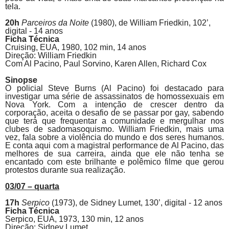
tela.
20h
Parceiros da Noite
(1980), de
William Friedkin, 102’,
digital - 14 anos
Ficha Técnica
Cruising,
EUA, 1980, 102 min, 14 anos
Direção: William Friedkin
Com Al
Pacino
, Paul Sorvino, Karen Allen, Richard Cox
Sinopse
O policial Steve Burns (Al
Pacino
) foi destacado para
investigar uma série de assassinatos de homossexuais em
Nova York. Com a intenção de crescer dentro da
corporação, aceita o desafio de se passar por gay, sabendo
que terá que frequentar a comunidade e mergulhar nos
clubes de sadomasoquismo. William Friedkin, mais uma
vez, fala sobre a violência do mundo e dos seres humanos.
E conta aqui com a magistral performance de Al
Pacino
, das
melhores de sua carreira, ainda que ele não tenha se
encantado com este brilhante e polêmico filme que gerou
protestos durante sua realização.
03/07 – quarta
17h
Serpico
(1973),
de
Sidney Lumet, 130’, digital - 12 anos
Ficha Técnica
Serpico, EUA, 1973, 130 min, 12 anos
Direção: Sidney Lumet