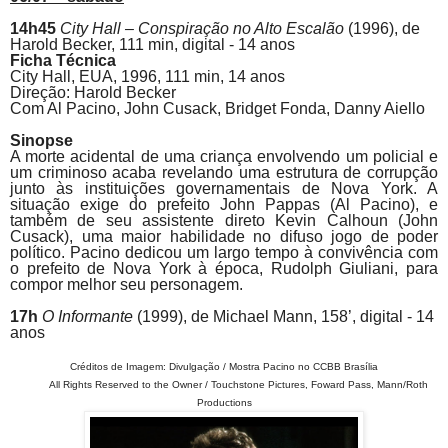
14h45
City Hall – Conspiração no Alto Escalão
(1996), de
Harold Becker, 111 min, digital - 14 anos
Ficha Técnica
City Hall,
EUA, 1996, 111 min, 14 anos
Direção: Harold Becker
Com Al
Pacino
, John Cusack, Bridget Fonda, Danny Aiello
Sinopse
A morte acidental de uma criança envolvendo um policial e
um criminoso acaba revelando uma estrutura de corrupção
junto às instituições governamentais de Nova York. A
situação exige do prefeito John Pappas (Al
Pacino
), e
também de seu assistente direto Kevin Calhoun (John
Cusack), uma maior habilidade no difuso jogo de poder
político.
Pacino
dedicou um largo tempo à convivência com
o prefeito de Nova York à época, Rudolph Giuliani, para
compor melhor seu personagem.
17h
O Informante
(1999), de
Michael Mann, 158’, digital - 14
anos
Créditos de Imagem: Divulgação / Mostra Pacino no CCBB Brasília
All Rights Reserved to the Owner / Touchstone Pictures, Foward Pass, Mann/Roth
Productions