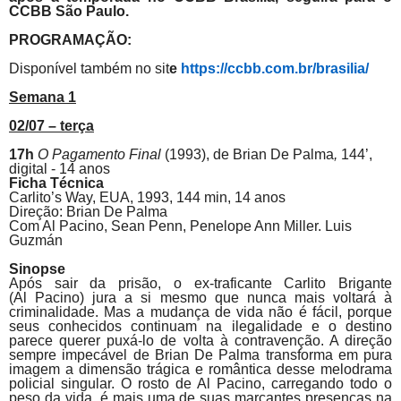
CCBB São Paulo.
PROGRAMAÇÃO:
Disponível também no sit
e
https://ccbb.com.br/brasilia/
Semana 1
02/07 – terça
17h
O Pagamento Final
(1993),
de
Brian De Palma
,
144’,
digital - 14 anos
Ficha Técnica
Carlito’s Way,
EUA, 1993, 144 min, 14 anos
Direção: Brian De Palma
Com Al
Pacino
, Sean Penn, Penelope Ann Miller.
Luis
Guzmán
Sinopse
Após sair da prisão, o ex-traficante Carlito Brigante
(Al
Pacino
) jura a si mesmo que nunca mais voltará à
criminalidade. Mas a mudança de vida não é fácil, porque
seus conhecidos continuam na ilegalidade e o destino
parece querer puxá-lo de volta à contravenção. A direção
sempre impecável de Brian De Palma transforma em pura
imagem a dimensão trágica e romântica desse melodrama
policial singular. O rosto de Al
Pacino
, carregando todo o
peso da vida, é mais uma de suas marcantes presenças na