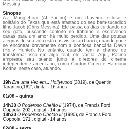
Messina
Sinopse
A.J. Manglehorn (Al Pacino) é um chaveiro recluso e
solitário do Texas que está afastado do seu bem-sucedido
filho Jacob (Chris Messina). Ele passa os dias cuidando do
seu gato, buscando conforto no trabalho e escrevendo
cartas para um amor há muito perdido. Uma das poucas
alegrias de sua vida está nas visitas ao banco, quando pode
se encontrar brevemente com a bondosa bancária Dawn
(Holly Hunter). No entanto, quando tem a chance de
transformar isso em algo real, ele vacila. Aqui, Pacino
empresta seu talento junto a diretores do cinema
independente americano, como Gordon Green e Harmony
Korine, neste caso, atuando.
19h
Era uma Vez em... Hollywood
(2019), de
Quentin
Tarantino,162’, digital - 16 anos
01/08 – quinta
14h30
O Poderoso Chefão II
(1974), de Francis Ford
Coppola, 202’, digital - 14 anos
18h30
O Poderoso Chefão III
(1990),
de
Francis Ford
Coppola,
171’, digital - 14 anos
02/08 – sexta