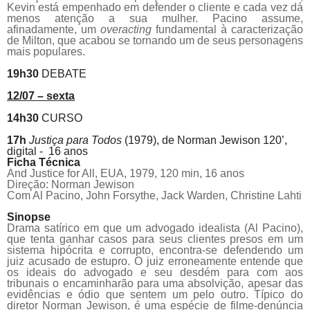
Kevin está empenhado em defender o cliente e cada vez dá
menos atenção a sua mulher.
Pacino
assume,
afinadamente, um
overacting
fundamental à caracterização
de Milton, que acabou se tornando um de seus personagens
mais populares.
19h30
DEBATE
12/07 – sexta
14h30
CURSO
17h
Justiça para Todos
(1979), de
Norman Jewison 120’,
digital - 16 anos
Ficha Técnica
And Justice for All,
EUA, 1979, 120 min, 16 anos
Direção: Norman Jewison
Com Al
Pacino
, John Forsythe, Jack Warden, Christine Lahti
Sinopse
Drama satírico em que um advogado idealista (Al
Pacino
),
que tenta ganhar casos para seus clientes presos em um
sistema hipócrita e corrupto, encontra-se defendendo um
juiz acusado de estupro. O juiz erroneamente entende que
os ideais do advogado e seu desdém para com aos
tribunais o encaminharão para uma absolvição, apesar das
evidências e ódio que sentem um pelo outro. Típico do
diretor Norman Jewison, é uma espécie de filme-denúncia