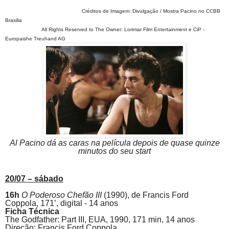
Créditos de Imagem: Divulgação / Mostra Pacino no CCBB
Brasilia
All Rights Reserved to The Owner: Lorimar Film Entertainment e CiP -
Europaishe Treuhand AG
Al Pacino dá as caras na película depois de quase quinze
minutos do seu start
20/07 – sábado
16h
O Poderoso Chefão III
(1990),
de
Francis Ford
Coppola,
171’, digital - 14 anos
Ficha Técnica
The Godfather: Part III,
EUA, 1990, 171 min, 14 anos
Direção: Francis Ford Coppola