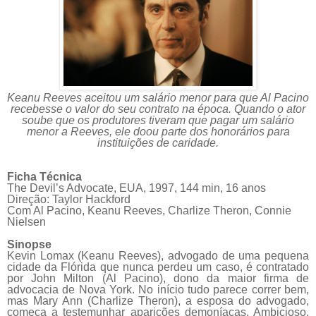
Keanu Reeves aceitou um salário menor para que Al Pacino
recebesse o valor do seu contrato na época. Quando o ator
soube que os produtores tiveram que pagar um salário
menor a Reeves, ele doou parte dos honorários para
instituições de caridade.
Ficha Técnica
The Devil’s Advocate,
EUA, 1997, 144 min, 16 anos
Direção: Taylor Hackford
Com Al
Pacino
, Keanu Reeves, Charlize Theron, Connie
Nielsen
Sinopse
Kevin Lomax (Keanu Reeves), advogado de uma pequena
cidade da Flórida que nunca perdeu um caso, é contratado
por John Milton (Al
Pacino
), dono da maior firma de
advocacia de Nova York. No início tudo parece correr bem,
mas Mary Ann (Charlize Theron), a esposa do advogado,
começa a testemunhar aparições demoníacas. Ambicioso,