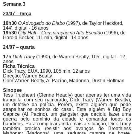
Semana 3
23/07 – terça
16h30
O Advogado do Diabo
(1997), de
Taylor Hackford,
144’, digital - 16 anos
19h30
City Hall – Conspiração no Alto Escalão
(1996), de
Harold Becker, 111 min, digital - 14 anos
24/07 – quarta
17h
Dick Tracy
(1990),
de
Warren Beatty
,
105’, digital - 12
anos
Ficha Técnica
Dick Tracy,
EUA, 1990, 105 min, 12 anos
Direção: Warren Beatty
Com Warren Beatty, Al
Pacino
, Madonna, Dustin Hoffman
Sinopse
Tess Trueheart (Glenne Headly) quer apenas ter uma vida
tranquila com seu namorado, Dick Tracy (Warren Beatty),
um detetive da polícia. Porém, existe alguém que pode
atrapalhar os sonhos do casal. Este alguém é Big Boy
Caprice (Al
Pacino
), um gângster que decidiu fazer uma
guerra pelo domínio da cidade e comandar todos os
bandidos. Para complicar ainda mais a situação, Dick Tracy
também precisa resistir aos avanços de Breathless
Mahoney (Madonna), uma sedutora cantora de boate.