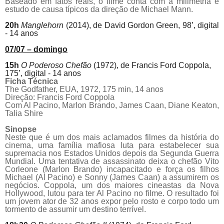
Baseado em fatos reais, o filme conta com a milimetria e
estudo de causa típicos da direção de Michael Mann.
20h
Manglehorn
(2014), de David Gordon Green, 98’, digital
- 14 anos
07/07 – domingo
15h
O Poderoso Chefão
(1972),
de
Francis Ford Coppola,
175’, digital - 14 anos
Ficha Técnica
The Godfather, EUA, 1972, 175 min, 14 anos
Direção: Francis Ford Coppola
Com Al
Pacino
, Marlon Brando, James Caan, Diane Keaton,
Talia Shire
Sinopse
Neste que é um dos mais aclamados filmes da história do
cinema, uma família mafiosa luta para estabelecer sua
supremacia nos Estados Unidos depois da Segunda Guerra
Mundial. Uma tentativa de assassinato deixa o chefão Vito
Corleone (Marlon Brando) incapacitado e força os filhos
Michael (Al
Pacino
) e Sonny (James Caan) a assumirem os
negócios. Coppola, um dos maiores cineastas da Nova
Hollywood, lutou para ter Al
Pacino
no filme. O resultado foi
um jovem ator de 32 anos expor pelo rosto e corpo todo um
tormento de assumir um destino terrível.