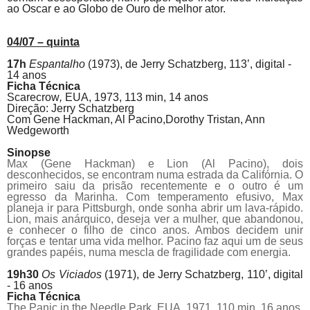
ao Oscar e ao Globo de Ouro de melhor ator.
04/07 – quinta
17h
Espantalho
(1973),
de
Jerry Schatzberg, 113’, digital -
14 anos
Ficha Técnica
Scarecrow
,
EUA, 1973, 113 min, 14 anos
Direção: Jerry Schatzberg
Com Gene Hackman, Al
Pacino
,Dorothy Tristan, Ann
Wedgeworth
Sinopse
Max (Gene Hackman) e Lion (Al Pacino), dois
desconhecidos, se encontram numa estrada da Califórnia. O
primeiro saiu da prisão recentemente e o outro é um
egresso da Marinha. Com temperamento efusivo, Max
planeja ir para Pittsburgh, onde sonha abrir um lava-rápido.
Lion, mais anárquico, deseja ver a mulher, que abandonou,
e conhecer o filho de cinco anos. Ambos decidem unir
forças e tentar uma vida melhor. Pacino faz aqui um de seus
grandes papéis, numa mescla de fragilidade com energia.
19h30
Os Viciados
(1971), de Jerry Schatzberg, 110’, digital
- 16 anos
Ficha Técnica
The Panic in the Needle Park, EUA, 1971, 110 min, 16 anos