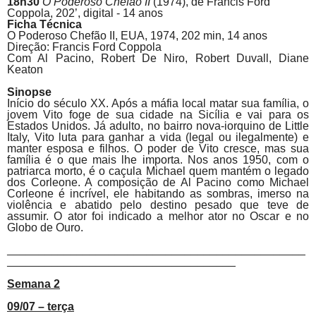
18h30
O Poderoso Chefão II
(1974), de Francis Ford
Coppola, 202’, digital - 14 anos
Ficha Técnica
O Poderoso Chefão II,
EUA, 1974, 202 min, 14 anos
Direção: Francis Ford Coppola
Com Al
Pacino
, Robert De Niro, Robert Duvall, Diane
Keaton
Sinopse
Início do século XX. Após a máfia local matar sua família, o
jovem Vito foge de sua cidade na Sicília e vai para os
Estados Unidos. Já adulto, no bairro nova-iorquino de Little
Italy, Vito luta para ganhar a vida (legal ou ilegalmente) e
manter esposa e filhos. O poder de Vito cresce, mas sua
família é o que mais lhe importa. Nos anos 1950, com o
patriarca morto, é o caçula Michael quem mantém o legado
dos Corleone. A composição de Al
Pacino
como Michael
Corleone é incrível, ele habitando as sombras, imerso na
violência e abatido pelo destino pesado que teve de
assumir. O ator foi indicado a melhor ator no Oscar e no
Globo de Ouro.
_______________________________________________
____________________________________
Semana 2
09/07 – terça