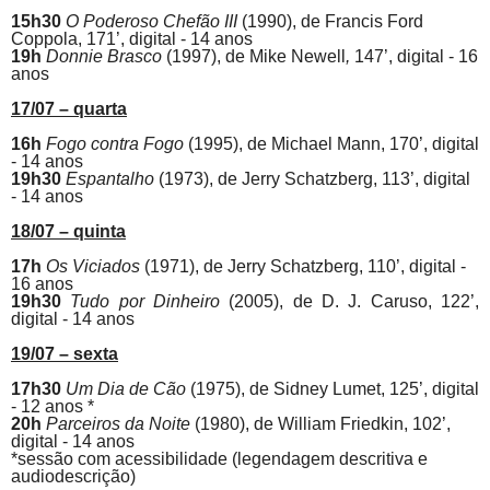
15h30
O Poderoso Chefão III
(1990),
de
Francis Ford
Coppola,
171’, digital - 14 anos
19h
Donnie Brasco
(1997), de
Mike Newell
,
147’, digital - 16
anos
17/07 – quarta
16h
Fogo contra Fogo
(1995), de Michael Mann, 170’, digital
- 14 anos
19h30
Espantalho
(1973),
de
Jerry Schatzberg, 113’, digital
- 14 anos
18/07 – quinta
17h
Os Viciados
(1971), de Jerry Schatzberg, 110’, digital -
16 anos
19h30
Tudo por Dinheiro
(2005), de
D. J. Caruso, 122’,
digital - 14 anos
19/07 – sexta
17h30
Um Dia de Cão
(1975),
de
Sidney Lumet, 125’, digital
- 12 anos *
20h
Parceiros da Noite
(1980), de
William Friedkin, 102’,
digital - 14 anos
*sessão com acessibilidade (legendagem descritiva e
audiodescrição)