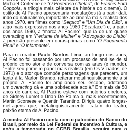
Michael Corleone de “
O Poderoso Chefão
”, de
Francis Ford
Coppola
, a trilogia mais célebre da história do cinema).
O
estilo de Al
Pacino
apresentaria modulações já a partir dali,
indo do naturalismo, importante ao cinema mais realista dos
anos 1970, em filmes como “
Serpico
” e “
Um Dia de Cão
”, a
algo mais expressivo nos anos 1980 (“Scarface”) e, a partir
dos anos 1990, a “marca Al
Pacino
”, que ia de um quase
overacting em ‘
Perfume de Mulher
” e “
Advogado do Diabo
”
à precisão presente em obras-primas como “
O Pagamento
Final
” e “
O Informante
”.
Para o curador
Paulo Santos Lima
, ao longo dos anos,
Al
Pacino
foi passando por um processo de análise de si
próprio como ator e de conversa com as artes (e mundo).
“Entre seu primeiro papel mais realista (em Os Viciados, de
1971) e o ator que compõe personagens que parecem, um
tanto à la Marlon Brando, reiterar metalinguisticamente a si
próprio, Al
Pacino
foi ampliando seu escopo, adotando
um
overacting
cá e uma sobriedade acolá.”
Em mais de 50
anos de carreira, Al
Pacino
esteve com notórios diretores,
de Sidney Lumet e Brian De Palma a, mais recentemente,
Martin Scorsese e Quentin Tarantino. Dirigiu quatro longas-
metragens que, metalinguisticamente, tratam do teatro,
paixão eterna de Al
Pacino
.
A mostra Al
Pacino
conta com o patrocínio do Banco do
Brasil, por meio da Lei Federal de Incentivo à Cultura, e
após a temporada no CCBB Brasília, seguirá para o