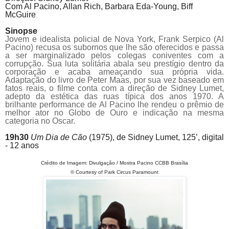
Com Al
Pacino
, Allan Rich, Barbara Eda-Young, Biff
McGuire
Sinopse
Jovem e idealista policial de Nova York, Frank Serpico (Al
Pacino) recusa os subornos que lhe são oferecidos e passa
a ser marginalizado pelos colegas coniventes com a
corrupção. Sua luta solitária abala seu prestígio dentro da
corporação e acaba ameaçando sua própria vida.
Adaptação do livro de Peter Maas, por sua vez baseado em
fatos reais, o filme conta com a direção de Sidney Lumet,
adepto da estética das ruas típica dos anos 1970. A
brilhante performance de Al Pacino lhe rendeu o prêmio de
melhor ator no Globo de Ouro e indicação na mesma
categoria no Oscar.
19h30
Um Dia de Cão
(1975),
de
Sidney Lumet, 125’, digital
- 12 anos
Crédito de Imagem: Divulgação / Mostra Pacino CCBB Brasília
©
Courtesy of Park Circus Paramount