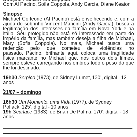
Com Al
Pacino
, Sofia Coppola, Andy Garcia, Diane Keaton
Sinopse
Michael Corleone (Al
Pacino
) está envelhecendo e, com a
ajuda do sobrinho Vincent Mancini (Andy Garcia), busca a
legitimação dos interesses da família em Nova York e na
Itália. Seu protegido não está só interessado em parte do
império da família, mas também deseja a filha de Michael,
Mary (Sofia Coppola). No mais, Michael busca uma
redenção pelo que cometeu de violências no
passado.
Pacino
, brilhante aqui, coloca uma fragilidade
física marcante no Michael que, nos outros dois filmes,
sempre esteve carregando nos ombros todo o peso do que
lhe foi destinado.
19h30
Serpico
(1973),
de
Sidney Lumet, 130’, digital - 12
anos
21/07 – domingo
16h30
Um Momento, uma Vida
(1977),
de
Sydney
Pollack,
125’, digital - 10 anos
19h
Scarface
(1983), de
Brian De Palma,
170’, digital - 18
anos
_______________________________________________
____________________________________