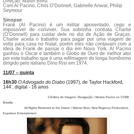
Direção: Martin Brest
Com Al
Pacino
, Chris O’Donnell, Gabrielle Anwar, Philip
Seymour
Sinopse
Frank (Al Pacino) é um militar aposentado, cego e
impossível de conviver. Sua sobrinha contrata Charlie
(O’Donnell) para cuidar dele no dia de Ação de Graças.
Charlie aceita o trabalho para pagar por uma viagem de
volta para casa no Natal, porém eles não contavam com a
ideia de Frank de passar o dia em Nova York. Al Pacino
ganhou o Oscar e também o Globo de Ouro de melhor ator
por este trabalho que é uma refilmagem do longa homônimo
dirigido pelo italiano Dino Risi em 1974.
11/07 – quinta
16h30
O Advogado do Diabo
(1997), de
Taylor Hackford,
144’, digital - 16 anos
Créditos de Imagem: Divulgação / Mostra Pacino no CCBB
Brasilia
All Rights Reserved to the Owner / Warner Bros, New Regency Productions,
Kopelson Entertainment