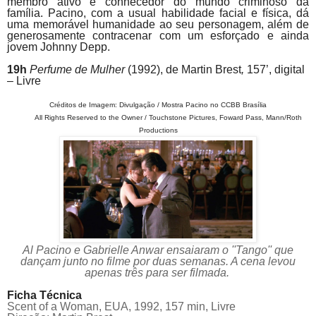
membro ativo e conhecedor do mundo criminoso da
família.
Pacino
, com a usual habilidade facial e física, dá
uma memorável humanidade ao seu personagem, além de
generosamente contracenar com um esforçado e ainda
jovem Johnny Depp.
19h
Perfume de Mulher
(1992),
de
Martin Brest
,
157’, digital
– Livre
Créditos de Imagem: Divulgação / Mostra Pacino no CCBB Brasília
All Rights Reserved to the Owner / Touchstone Pictures, Foward Pass, Mann/Roth
Productions
Al Pacino e Gabrielle Anwar ensaiaram o ''Tango'' que
dançam junto no filme por duas semanas. A cena levou
apenas três para ser filmada.
Ficha Técnica
Scent of a Woman,
EUA, 1992, 157 min, Livre