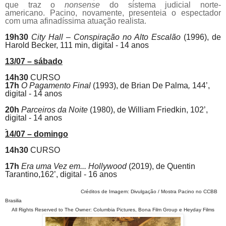
que traz o
nonsense
do sistema judicial norte-
americano.
Pacino
, novamente, presenteia o espectador
com uma afinadíssima atuação realista.
19h30
City Hall – Conspiração no Alto Escalão
(1996), de
Harold Becker, 111 min, digital - 14 anos
13/07 – sábado
14h30
CURSO
17h
O Pagamento Final
(1993),
de
Brian De Palma
,
144’,
digital - 14 anos
20h
Parceiros da Noite
(1980), de
William Friedkin, 102’,
digital - 14 anos
14/07 – domingo
14h30
CURSO
17h
Era uma Vez em... Hollywood
(2019), de
Quentin
Tarantino,162’, digital - 16 anos
Créditos de Imagem: Divulgação / Mostra Pacino no CCBB
Brasilia
All Rights Reserved to The Owner: Columbia Pictures, Bona Film Group e Heyday Films