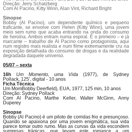
Direção: Jerry Schatzberg
Com Al Pacino, Kitty Winn, Alan Vint, Richard Bright
Sinopse
Bobby (Al Pacino), um dependente químico e pequeno
traficante, se envolve com Helen (Kitty Winn), uma jovem
meio sem rumo que acaba entrando na onda do consumo
de heroína. Ambos entram numa espiral. É o primeiro – e já
marcante – trabalho de Al Pacino como protagonista, aqui
num registro mais realista e num filme extremamente cru na
exposição detalhada do consumo de drogas e da realidade
degradada daquele universo.
05/07 – sexta
16h
Um Momento, uma Vida
(1977),
de
Sydney
Pollack,
125’, digital - 10 anos
Ficha Técnica
Um MomBobby Deerfield),
EUA, 1977, 125 min, 10 anos
Direção: Sydney Pollack
Com Al
Pacino
, Marthe Keller, Walter McGinn, Anny
Duperey
Sinopse
Bobby (Al
Pacino
) é um piloto de corridas frio e presunçoso.
Quando se apaixona por uma jovem enigmática, sua vida
parece tomar outro rumo. Mas as curvas da vida escondem
surpresas trágicas, que levam este romance a um