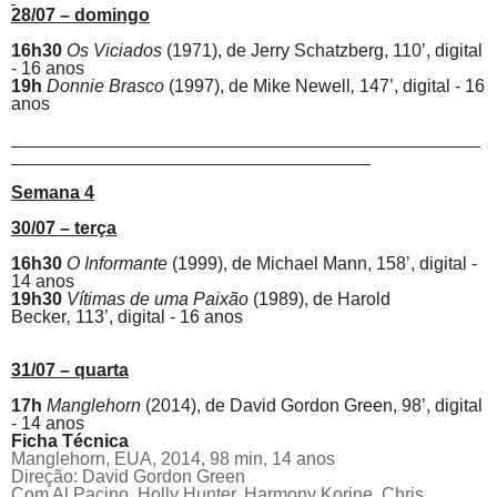
28/07 – domingo
16h30
Os Viciados
(1971), de Jerry Schatzberg, 110’, digital
- 16 anos
19h
Donnie Brasco
(1997), de
Mike Newell
,
147’, digital - 16
anos
_______________________________________________
____________________________________
Semana 4
30/07 – terça
16h30
O Informante
(1999), de
Michael Mann, 158’, digital -
14 anos
19h30
Vítimas de uma Paixão
(1989), de
Harold
Becker
,
113’, digital - 16 anos
31/07 – quarta
17h
Manglehorn
(2014), de David Gordon Green, 98’, digital
- 14 anos
Ficha Técnica
Manglehorn,
EUA, 2014, 98 min, 14 anos
Direção: David Gordon Green
Com Al
Pacino
, Holly Hunter, Harmony Korine, Chris