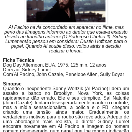
Al Pacino havia concordado em aparecer no filme, mas
perto das filmagens informou ao diretor que estava exausto
devido ao trabalho anterior (O Poderoso Chefão II). Sidney
Lumet então pensou em considerar Dustin Hoffman para o
papel. Quando Al soube disso, voltou atrás e decidiu
realizar o longa.
Ficha Técnica
Dog Day Afternoon,
EUA, 1975, 125 min, 12 anos
Direção: Sidney Lumet
Com Al
Pacino
, John Cazale, Penelope Allen, Sully Boyar
Sinopse
Quando o inexperiente Sonny Wortzik (Al
Pacino
) lidera um
assalto a banco no Brooklyn, Nova York, as coisas
rapidamente dão errado. Ele e seu cúmplice, Sal Naturile
(John Cazale), tentam desesperadamente manter o controle,
mas a mídia sensacionalista, a polícia e o FBI chegam
criando uma tensão ainda maior. Gradualmente, os
verdadeiros motivos para o roubo são revelados. Adepto de
uma abordagem mais realista, o diretor Sidney Lumet
encontra novamente em Al
Pacino
a imagem do homem
comum desesperado, num papel que lhe rendeu indicação