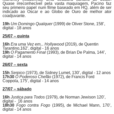
Quase irreconhecível pela vasta maquiagem,
Pacino
faz
seu primeiro papel num filme baseado em HQ, além de ser
indicado ao Oscar e ao Globo de Ouro de melhor ator
coadjuvante.
19h
Um Domingo Qualquer
(1999) de
Oliver Stone, 158’,
digital - 18 anos
25/07 – quinta
16h
Era uma Vez em... Hollywood
(2019), de
Quentin
Tarantino,162’, digital - 16 anos
19h
O Pagamento Final
(1993),
de
Brian De Palma
,
144’,
digital - 14 anos
26/07 – sexta
15h
Serpico
(1973),
de
Sidney Lumet, 130’, digital - 12 anos
17h30
O Poderoso Chefão
(1972),
de
Francis Ford
Coppola, 175’, digital - 14 anos
27/07 – sábado
16h
Justiça para Todos
(1979), de
Norman Jewison 120’,
digital - 16 anos
18h30
Fogo contra Fogo
(1995), de Michael Mann, 170’,
digital - 14 anos