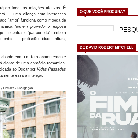
prio fogo: as relações afetivas. É
O QUE VOCÊ PROCURA?
erá — uma aliança com interesses
amado “amor” funciona como moeda de
dinâmica
homem provedor x esposa
oje.
Encontrar o “par perfeito” também
amentos — profissão, idade, altura,
DE DAVID ROBERT MITCHELL
aborda com um tom aparentemente
stá diante de uma comédia romântica.
ndicada ao Oscar por
Vidas Passadas
atamente essa a intenção.
y Pictures / Divulgação