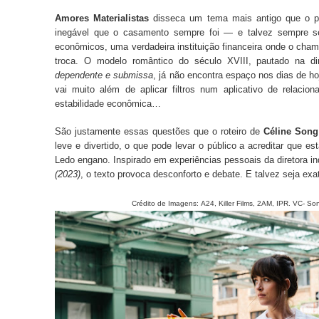
Amores Materialistas
disseca um tema mais antigo que o pró
inegável que o casamento sempre foi — e talvez sempre s
econômicos, uma verdadeira instituição financeira onde o ch
troca. O modelo romântico do século XVIII, pautado na 
dependente e submissa
, já não encontra espaço nos dias de h
vai muito além de aplicar filtros num aplicativo de relacion
estabilidade econômica…
São justamente essas questões que o roteiro de
Céline Song
leve e divertido, o que pode levar o público a acreditar que e
Ledo engano. Inspirado em experiências pessoais da diretora i
(2023)
, o texto provoca desconforto e debate. E talvez seja ex
Crédito de Imagens:
A24, Killer Films, 2AM, IPR. VC-
Son