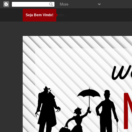
Seja Bem Vindx!
Carregando...