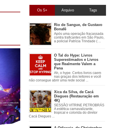
Os 5+
Arquivo
Tags
Rio de Sangue, de Gustavo
Bonafé
Após uma operação fracassada
contra traficantes em São Paulo,
a policial Patrícia Trindade ( ...
O Tal do Hype: Livros
Superestimados e Livros
que Realmente Valem a
Pena
Ah, o hype. Certos livros caem
nas graças dos leitores e você
não consegue abrir uma rede social ...
Xica da Silva, de Cacá
Diegues (Restauração em
4K)
SESSÃO VITRINE PETROBRÁS
A estética carnavalizante,
tropical e colorida do diretor
Cacá Diegues ...
A Odisseia, de Christopher