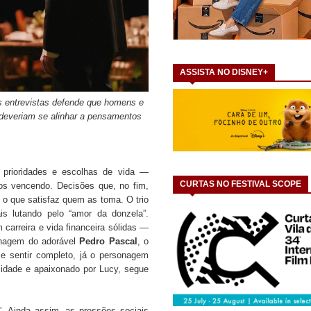
ASSISTA NO DISNEY+
s entrevistas defende que homens e
deveriam se alinhar a pensamentos
, prioridades e escolhas de vida —
CURTAS NO FESTIVAL SCOPE
etos vencendo.
Decisões que, no fim,
as o que satisfaz quem as toma.
O trio
is lutando pelo “amor da donzela”.
carreira e vida financeira sólidas —
onagem do adorável
Pedro Pascal
, o
se sentir completo, já o personagem
lidade e apaixonado por Lucy, segue
”. Ainda assim, as pressões sociais