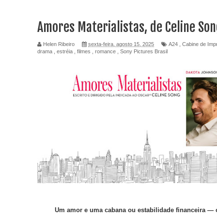
Amores Materialistas, de Celine So
Helen Ribeiro
sexta-feira, agosto 15, 2025
A24
,
Cabine de Imp
drama
,
estréia
,
filmes
,
romance
,
Sony Pictures Brasil
Um amor e uma cabana ou estabilidade financeira — 