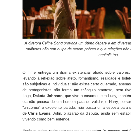
A diretora Celine Song provoca um ótimo debate e em diversa
mulheres não tem culpa de serem pobres e que relações não 
capitalistas
O filme entrega um drama existencial afiado sobre valores
levando à reflexão sobre afeto, romantismo, realidade e bol
são subjetivas e individuais: não existe certo ou errado, apen
de protagonistas não forma um triângulo amoroso, nem riva
Logo,
Dakota Johnson
, que vive a casamenteira Lucy, mantém 
ela não precisa de um homem para se validar, e Harry, pers
“unicórnio” e excelente partido, não busca uma esposa para 
de
Chris Evans
, John, o azarão da disputa, ainda sem estabi
vivendo como bem entende.
Nenhum deles realmente necessita encontrar “a pessoa certa