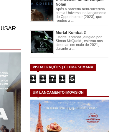
Nolan
Após a parceria bem-sucedida
com a Universal no lançamento
de Oppenheimer (2023), que
rendeu a ...
Mortal Kombat 2
Mortal Kombat , dirigido por
Simon McQuoid , estreou nos
cinemas em maio de 2021,
durante a ...
VISUALIZAÇÕES | ÚLTIMA SEMANA
1
1
7
1
6
UM LANÇAMENTO IMOVISION