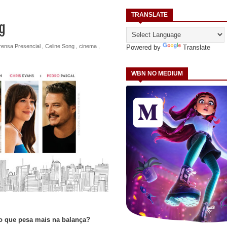
TRANSLATE
ng
rensa Presencial
,
Celine Song
,
cinema
,
Powered by
Translate
WBN NO MEDIUM
o que pesa mais na balança?