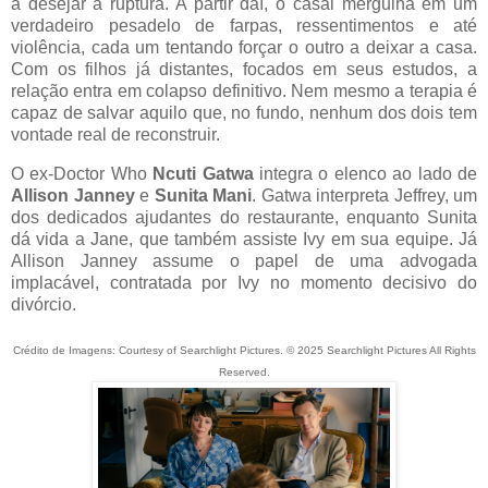
a desejar a ruptura. A partir daí, o casal mergulha em um
verdadeiro pesadelo de farpas, ressentimentos e até
violência, cada um tentando forçar o outro a deixar a casa.
Com os filhos já distantes, focados em seus estudos, a
relação entra em colapso definitivo. Nem mesmo a terapia é
capaz de salvar aquilo que, no fundo, nenhum dos dois tem
vontade real de reconstruir.
O ex-Doctor Who
Ncuti Gatwa
integra o elenco ao lado de
Allison Janney
e
Sunita Mani
. Gatwa interpreta Jeffrey, um
dos dedicados ajudantes do restaurante, enquanto Sunita
dá vida a Jane, que também assiste Ivy em sua equipe. Já
Allison Janney assume o papel de uma advogada
implacável, contratada por Ivy no momento decisivo do
divórcio.
Crédito de Imagens: Courtesy of Searchlight Pictures. © 2025 Searchlight Pictures All Rights
Reserved.