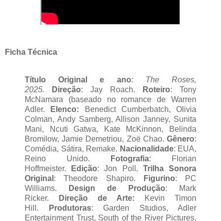
Ficha Técnica
Título Original e ano
:
The Roses,
2025.
Direção
: Jay Roach.
Roteiro
: Tony
McNamara (baseado no romance de Warren
Adler.
Elenco:
Benedict Cumberbatch, Olivia
Colman, Andy Samberg, Allison Janney, Sunita
Mani, Ncuti Gatwa, Kate McKinnon, Belinda
Bromilow, Jamie Demetriou, Zoë Chao.
Gênero
:
Comédia, Sátira, Remake.
Nacionalidade
: EUA,
Reino Unido.
Fotografia
: Florian
Hoffmeister.
Edição
: Jon Poll.
Trilha Sonora
Original
: Theodore Shapiro.
Figurino
: PC
Williams.
Design de Produção
: Mark
Ricker.
Direção de Arte:
Kevin Timon
Hill.
Produtoras
: Garden Studios, Adler
Entertainment Trust, South of the River Pictures,