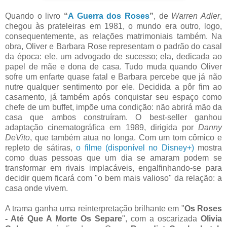
Quando o livro
“
A Guerra dos Roses
”
, de
Warren Adler
,
chegou às prateleiras em 1981, o mundo era outro, logo,
consequentemente, as relações matrimoniais também. Na
obra, Oliver e Barbara Rose representam o padrão do casal
da época: ele, um advogado de sucesso; ela, dedicada ao
papel de mãe e dona de casa. Tudo muda quando Oliver
sofre um enfarte quase fatal e Barbara percebe que já não
nutre qualquer sentimento por ele. Decidida a pôr fim ao
casamento, já também após conquistar seu espaço como
chefe de um buffet, impõe uma condição: não abrirá mão da
casa que ambos construíram. O best-seller ganhou
adaptação cinematográfica em 1989, dirigida por
Danny
DeVito
, que também atua no longa. Com um tom cômico e
repleto de sátiras,
o filme (disponível no Disney+)
mostra
como duas pessoas que um dia se amaram podem se
transformar em rivais implacáveis, engalfinhando-se para
decidir quem ficará com "o bem mais valioso" da relação: a
casa onde vivem.
A trama ganha uma reinterpretação brilhante em "
Os Roses
- Até Que A Morte Os Separe
", com a oscarizada
Olivia