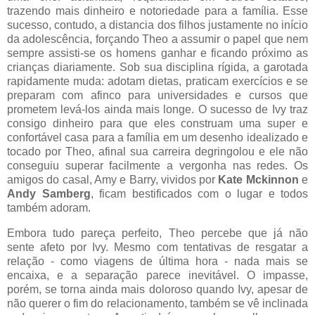
trazendo mais dinheiro e notoriedade para a família. Esse
sucesso, contudo, a distancia dos filhos justamente no início
da adolescência, forçando Theo a assumir o papel que nem
sempre assisti-se os homens ganhar e ficando próximo as
crianças diariamente. Sob sua disciplina rígida, a garotada
rapidamente muda: adotam dietas, praticam exercícios e se
preparam com afinco para universidades e cursos que
prometem levá-los ainda mais longe. O sucesso de Ivy traz
consigo dinheiro para que eles construam uma super e
confortável casa para a família em um desenho idealizado e
tocado por Theo, afinal sua carreira degringolou e ele não
conseguiu superar facilmente a vergonha nas redes. Os
amigos do casal, Amy e Barry, vividos por
Kate Mckinnon
e
Andy Samberg
, ficam bestificados com o lugar e todos
também adoram.
Embora tudo pareça perfeito, Theo percebe que já não
sente afeto por Ivy. Mesmo com tentativas de resgatar a
relação - como viagens de última hora - nada mais se
encaixa, e a separação parece inevitável. O impasse,
porém, se torna ainda mais doloroso quando Ivy, apesar de
não querer o fim do relacionamento, também se vê inclinada