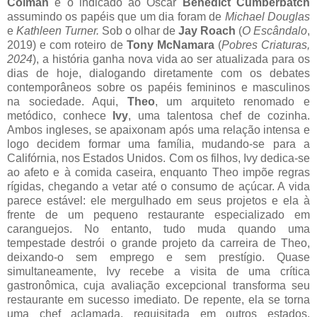
Colman
e o indicado ao Oscar
Benedict Cumberbatch
assumindo os papéis que um dia foram de
Michael Douglas
e
Kathleen Turner.
Sob o olhar de
Jay Roach
(
O Escândalo
,
2019) e com roteiro de
Tony McNamara
(
Pobres Criaturas,
2024
), a história ganha nova vida ao ser atualizada para os
dias de hoje, dialogando diretamente com os debates
contemporâneos sobre os papéis femininos e masculinos
na sociedade. Aqui,
Theo
, um arquiteto renomado e
metódico, conhece
Ivy
, uma talentosa chef de cozinha.
Ambos ingleses, se apaixonam após uma relação intensa e
logo decidem formar uma família, mudando-se para a
Califórnia, nos Estados Unidos. Com os filhos, Ivy dedica-se
ao afeto e à comida caseira, enquanto Theo impõe regras
rígidas, chegando a vetar até o consumo de açúcar. A vida
parece estável: ele mergulhado em seus projetos e ela à
frente de um pequeno restaurante especializado em
caranguejos. No entanto, tudo muda quando uma
tempestade destrói o grande projeto da carreira de Theo,
deixando-o sem emprego e sem prestígio. Quase
simultaneamente, Ivy recebe a visita de uma crítica
gastronômica, cuja avaliação excepcional transforma seu
restaurante em sucesso imediato. De repente, ela se torna
uma chef aclamada, requisitada em outros estados,