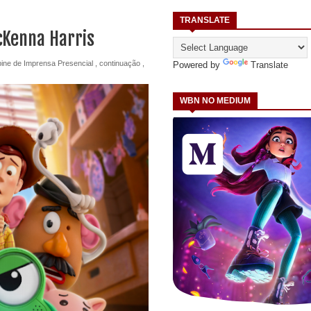
TRANSLATE
cKenna Harris
ine de Imprensa Presencial
,
continuação
,
Powered by
Translate
WBN NO MEDIUM