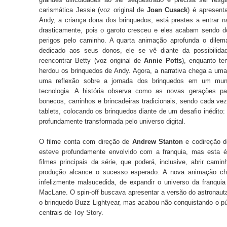
carismática Jessie (voz original de
Joan Cusack
) é apresenta
Andy, a criança dona dos brinquedos, está prestes a entrar 
drasticamente, pois o garoto cresceu e eles acabam sendo 
perigos pelo caminho. A quarta animação aprofunda o dilem
dedicado aos seus donos, ele se vê diante da possibilid
reencontrar Betty (voz original de
Annie Potts
), enquanto te
herdou os brinquedos de Andy. Agora, a narrativa chega a uma
uma reflexão sobre a jornada dos brinquedos em um mu
tecnologia. A história observa como as novas gerações 
bonecos, carrinhos e brincadeiras tradicionais, sendo cada vez
tablets, colocando os brinquedos diante de um desafio inédito:
profundamente transformada pelo universo digital.
O filme conta com direção de
Andrew Stanton
e codireção 
esteve profundamente envolvido com a franquia, mas esta é
filmes principais da série, que poderá, inclusive, abrir cam
produção alcance o sucesso esperado. A nova animação ch
infelizmente malsucedida, de expandir o universo da franqui
MacLane. O spin-off buscava apresentar a versão do astronauta 
o brinquedo Buzz Lightyear, mas acabou não conquistando o p
centrais de Toy Story.