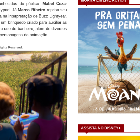
MOANA EM LIVE ACTION
onhecidos do público.
Mabel Ceza
r
ilypad. Já
Marco Ribeiro
reprisa seu
 na interpretação de Buzz Lightyear.
um brinquedo criado para auxiliar as
o uso do banheiro, além de diversos
s personagens da animação.
s Reserved.
ASSISTA NO DISNEY+