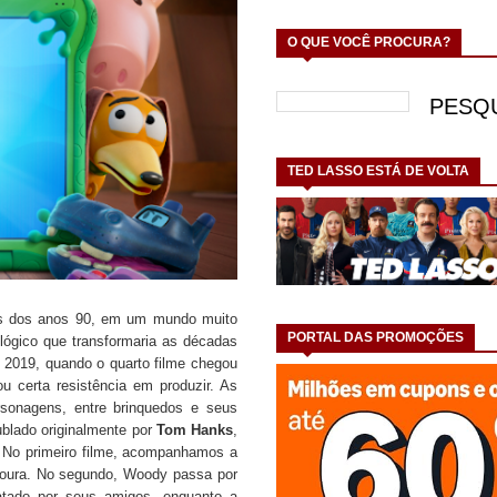
O QUE VOCÊ PROCURA?
TED LASSO ESTÁ DE VOLTA
dos dos anos 90, em um mundo muito
PORTAL DAS PROMOÇÕES
ológico que transformaria as décadas
é 2019, quando o quarto filme chegou
u certa resistência em produzir. As
sonagens, entre brinquedos e seus
blado originalmente por
Tom Hanks
,
 No primeiro filme, acompanhamos a
adoura. No segundo, Woody passa por
gatado por seus amigos, enquanto a