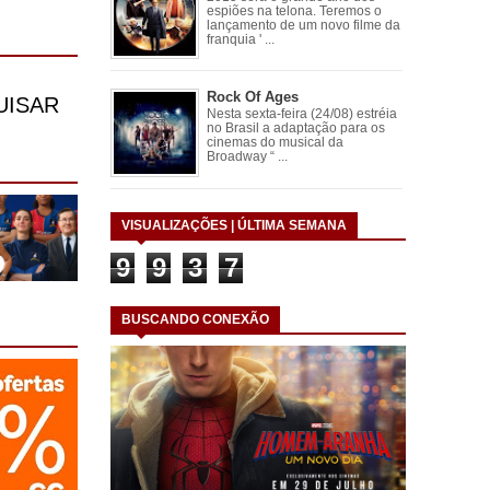
espiões na telona. Teremos o
lançamento de um novo filme da
franquia ' ...
Rock Of Ages
Nesta sexta-feira (24/08) estréia
no Brasil a adaptação para os
cinemas do musical da
Broadway “ ...
VISUALIZAÇÕES | ÚLTIMA SEMANA
9
9
3
7
BUSCANDO CONEXÃO