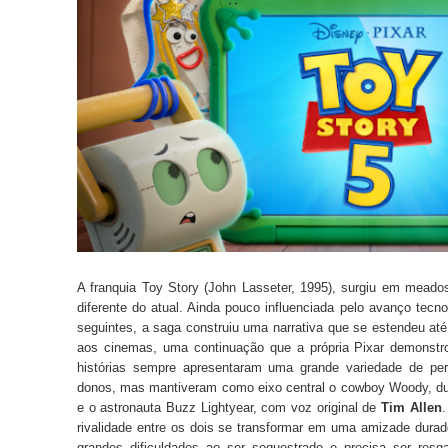
A franquia Toy Story (John Lasseter, 1995), surgiu em mea
diferente do atual. Ainda pouco influenciada pelo avanço tecn
seguintes, a saga construiu uma narrativa que se estendeu at
aos cinemas, uma continuação que a própria Pixar demonstro
histórias sempre apresentaram uma grande variedade de per
donos, mas mantiveram como eixo central o cowboy Woody, du
e o astronauta Buzz Lightyear, com voz original de
Tim Allen
.
rivalidade entre os dois se transformar em uma amizade dur
grandes dificuldades ao ser sequestrado e precisa ser res