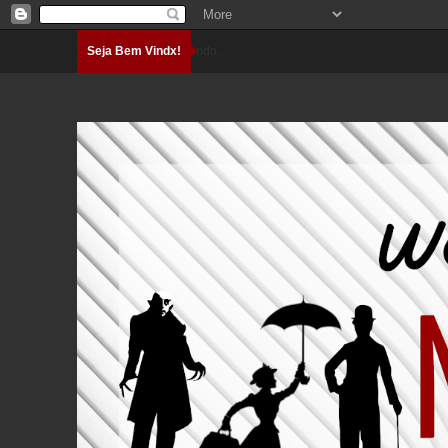
Seja Bem Vindx!
Carregando...