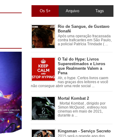
Os 5+
Arquivo
Tags
Rio de Sangue, de Gustavo
Bonafé
Após uma operação fracassada
contra traficantes em São Paulo,
a policial Patrícia Trindade ( ...
O Tal do Hype: Livros
Superestimados e Livros
que Realmente Valem a
Pena
Ah, o hype. Certos livros caem
nas graças dos leitores e você
não consegue abrir uma rede social ...
Mortal Kombat 2
Mortal Kombat , dirigido por
Simon McQuoid , estreou nos
cinemas em maio de 2021,
durante a ...
Kingsman - Serviço Secreto
2015 será o grande ano dos