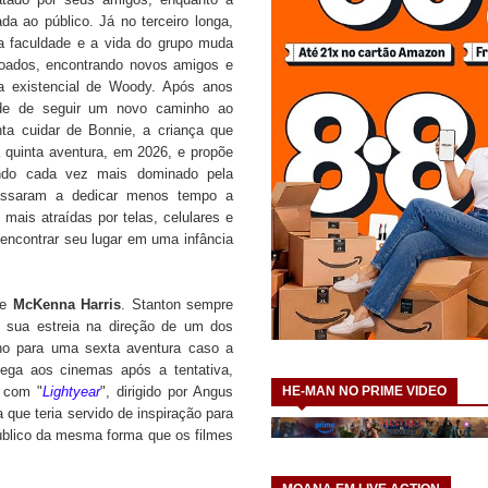
da ao público. Já no terceiro longa,
na faculdade e a vida do grupo muda
doados, encontrando novos amigos e
a existencial de Woody. Após anos
ade de seguir um novo caminho ao
nta cuidar de Bonnie, a criança que
 quinta aventura, em 2026, e propõe
ndo cada vez mais dominado pela
passaram a dedicar menos tempo a
 mais atraídas por telas, celulares e
 encontrar seu lugar em uma infância
de
McKenna Harris
. Stanton sempre
 sua estreia na direção de um dos
inho para uma sexta aventura caso a
ega aos cinemas após a tentativa,
a com "
Lightyear
", dirigido por Angus
HE-MAN NO PRIME VIDEO
que teria servido de inspiração para
úblico da mesma forma que os filmes