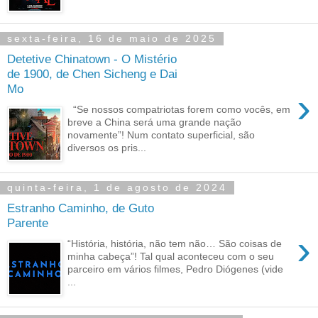
sexta-feira, 16 de maio de 2025
Detetive Chinatown - O Mistério
de 1900, de Chen Sicheng e Dai
Mo
›
“Se nossos compatriotas forem como vocês, em
breve a China será uma grande nação
novamente”! Num contato superficial, são
diversos os pris...
quinta-feira, 1 de agosto de 2024
Estranho Caminho, de Guto
Parente
›
“História, história, não tem não… São coisas de
minha cabeça”! Tal qual aconteceu com o seu
parceiro em vários filmes, Pedro Diógenes (vide
...