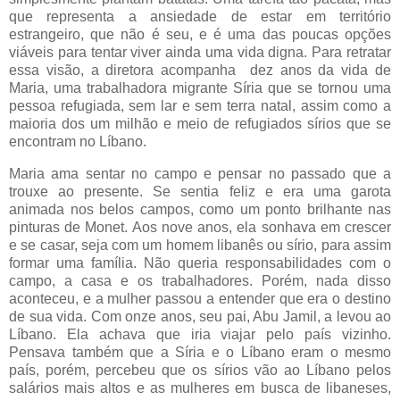
que representa a ansiedade de estar em território
estrangeiro, que não é seu, e é uma das poucas opções
viáveis para tentar viver ainda uma vida digna. Para retratar
essa visão, a diretora acompanha dez anos da vida de
Maria, uma trabalhadora migrante Síria que se tornou uma
pessoa refugiada, sem lar e sem terra natal, assim como a
maioria dos um milhão e meio de refugiados sírios que se
encontram no Líbano.
Maria ama sentar no campo e pensar no passado que a
trouxe ao presente. Se sentia feliz e era uma garota
animada nos belos campos, como um ponto brilhante nas
pinturas de Monet. Aos nove anos, ela sonhava em crescer
e se casar, seja com um homem libanês ou sírio, para assim
formar uma família. Não queria responsabilidades com o
campo, a casa e os trabalhadores. Porém, nada disso
aconteceu, e a mulher passou a entender que era o destino
de sua vida. Com onze anos, seu pai, Abu Jamil, a levou ao
Líbano. Ela achava que iria viajar pelo país vizinho.
Pensava também que a Síria e o Líbano eram o mesmo
país, porém, percebeu que os sírios vão ao Líbano pelos
salários mais altos e as mulheres em busca de libaneses,