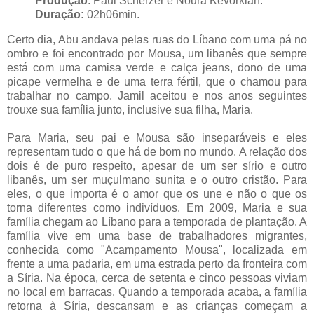
Produção
: Paul Scherzer e Noura Kevorkian.
Duração:
02h06min.
Certo dia, Abu andava pelas ruas do Líbano com uma pá no
ombro e foi encontrado por Mousa, um libanês que sempre
está com uma camisa verde e calça jeans, dono de uma
picape vermelha e de uma terra fértil, que o chamou para
trabalhar no campo. Jamil aceitou e nos anos seguintes
trouxe sua família junto, inclusive sua filha, Maria.
Para Maria, seu pai e Mousa são inseparáveis e eles
representam tudo o que há de bom no mundo. A relação dos
dois é de puro respeito, apesar de um ser sírio e outro
libanês, um ser muçulmano sunita e o outro cristão. Para
eles, o que importa é o amor que os une e não o que os
torna diferentes como indivíduos. Em 2009, Maria e sua
família chegam ao Líbano para a temporada de plantação. A
família vive em uma base de trabalhadores migrantes,
conhecida como "Acampamento Mousa", localizada em
frente a uma padaria, em uma estrada perto da fronteira com
a Síria. Na época, cerca de setenta e cinco pessoas viviam
no local em barracas. Quando a temporada acaba, a família
retorna à Síria, descansam e as crianças começam a