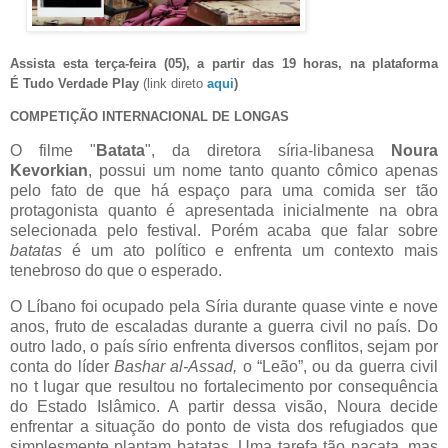
Assista esta terça-feira (05), a partir das 19 horas, na plataforma
É Tudo Verdade Play
(link direto
aqui
)
COMPETIÇÃO INTERNACIONAL DE LONGAS
O filme "
Batata
", da diretora síria-libanesa
Noura
Kevorkian
, possui um nome tanto quanto cômico apenas
pelo fato de que há espaço para uma comida ser tão
protagonista quanto é apresentada inicialmente na obra
selecionada pelo festival. Porém acaba que falar sobre
batatas
é um ato político e enfrenta um contexto mais
tenebroso do que o esperado.
O Líbano foi ocupado pela Síria durante quase vinte e nove
anos, fruto de escaladas durante a guerra civil no país. Do
outro lado, o país sírio enfrenta diversos conflitos, sejam por
conta do líder
Bashar al-Assad,
o “Leão”, ou da guerra civil
no t lugar que resultou no fortalecimento por consequência
do Estado Islâmico. A partir dessa visão, Noura decide
enfrentar a situação do ponto de vista dos refugiados que
simplesmente plantam batatas. Uma tarefa tão pacata, mas