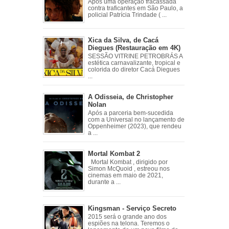
Após uma operação fracassada
contra traficantes em São Paulo, a
policial Patrícia Trindade ( ...
Xica da Silva, de Cacá
Diegues (Restauração em 4K)
SESSÃO VITRINE PETROBRÁS A
estética carnavalizante, tropical e
colorida do diretor Cacá Diegues
...
A Odisseia, de Christopher
Nolan
Após a parceria bem-sucedida
com a Universal no lançamento de
Oppenheimer (2023), que rendeu
a ...
Mortal Kombat 2
Mortal Kombat , dirigido por
Simon McQuoid , estreou nos
cinemas em maio de 2021,
durante a ...
Kingsman - Serviço Secreto
2015 será o grande ano dos
espiões na telona. Teremos o