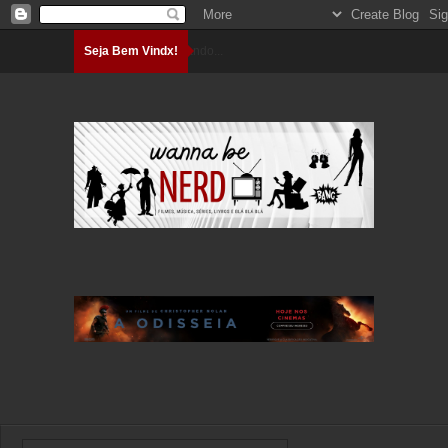
Seja Bem Vindx!
Carregando...