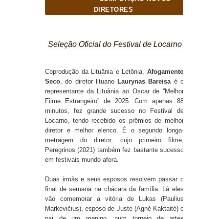
DIRETORES
Seleção Oficial do Festival de Locarno
Coprodução da Lituânia e Letônia,
Afogamento
Seco
, do diretor lituano
Laurynas Bareisa
é o
representante da Lituânia ao Oscar de ''Melhor
Filme Estrangeiro'' de 2025. Com apenas 88
minutos, fez grande sucesso no Festival de
Locarno, tendo recebido os prêmios de melhor
diretor e melhor elenco. É o segundo longa-
metragem do diretor, cujo primeiro filme,
Peregrinos (2021) também fez bastante sucesso
em festivais mundo afora.
Duas irmãs e seus esposos resolvem passar o
final de semana na chácara da família. Lá eles
vão comemorar a vitória de Lukas (Paulius
Markevičius), esposo de Juste (Agnė Kaktaitė) e
pai de um menino, num torneio de artes