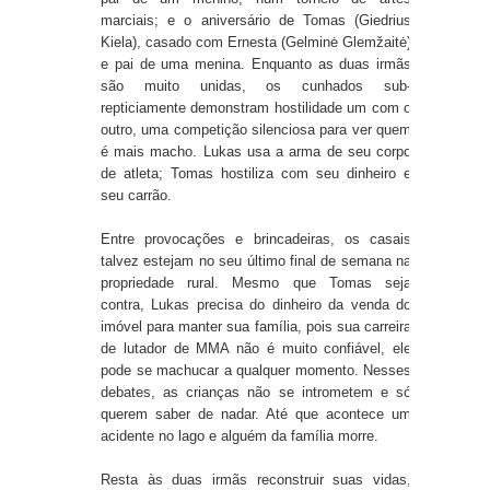
marciais; e o aniversário de Tomas (Giedrius
Kiela), casado com Ernesta (Gelminė Glemžaitė)
e pai de uma menina. Enquanto as duas irmãs
são muito unidas, os cunhados sub-
repticiamente demonstram hostilidade um com o
outro, uma competição silenciosa para ver quem
é mais macho. Lukas usa a arma de seu corpo
de atleta; Tomas hostiliza com seu dinheiro e
seu carrão.
Entre provocações e brincadeiras, os casais
talvez estejam no seu último final de semana na
propriedade rural. Mesmo que Tomas seja
contra, Lukas precisa do dinheiro da venda do
imóvel para manter sua família, pois sua carreira
de lutador de MMA não é muito confiável, ele
pode se machucar a qualquer momento. Nesses
debates, as crianças não se intrometem e só
querem saber de nadar. Até que acontece um
acidente no lago e alguém da família morre.
Resta às duas irmãs reconstruir suas vidas,