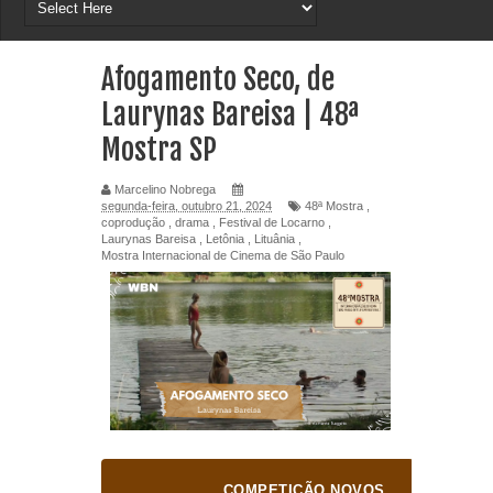
Afogamento Seco, de
Laurynas Bareisa | 48ª
Mostra SP
Marcelino Nobrega
segunda-feira, outubro 21, 2024
48ª Mostra
,
coprodução
,
drama
,
Festival de Locarno
,
Laurynas Bareisa
,
Letônia
,
Lituânia
,
Mostra Internacional de Cinema de São Paulo
COMPETIÇÃO NOVOS