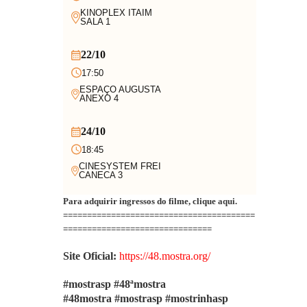
KINOPLEX ITAIM
SALA 1
22/10
17:50
ESPAÇO AUGUSTA
ANEXO 4
24/10
18:45
CINESYSTEM FREI
CANECA 3
Para adquirir ingressos do filme, clique
aqui
.
========================================
===============================
Site Oficial:
https://48.mostra.org/
#mostrasp #48ªmostra
#48mostra
#mostrasp #mostrinhasp