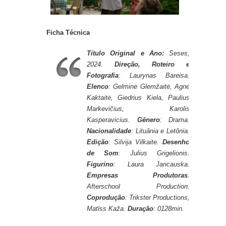
Ficha Técnica
Título Original e Ano:
Seses,
2024.
Direção, Roteiro e
Fotografia
: Laurynas Bareisa.
Elenco
: Gelminė Glemžaitė, Agnė
Kaktaitė, Giedrius Kiela, Paulius
Markevičius, Karolis
Kasperavicius.
Gênero
: Drama.
Nacionalidade
: Lituânia e Letônia.
Edição
: Silvija Vilkaite.
Desenho
de Som
: Julius Grigelionis.
Figurino
: Laura Jancauska.
Empresas Produtoras
:
Afterschool Production.
Coprodução
: Trikster Productions,
Matīss Kaža.
Duração
: 0128min.