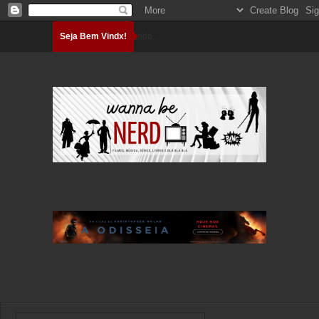
Seja Bem Vindx!
Carregando...