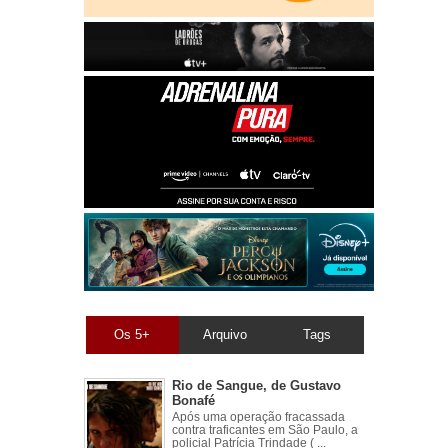
Os 5+
Arquivo
Tags
Rio de Sangue, de Gustavo
Bonafé
Após uma operação fracassada
contra traficantes em São Paulo, a
policial Patrícia Trindade ( ...