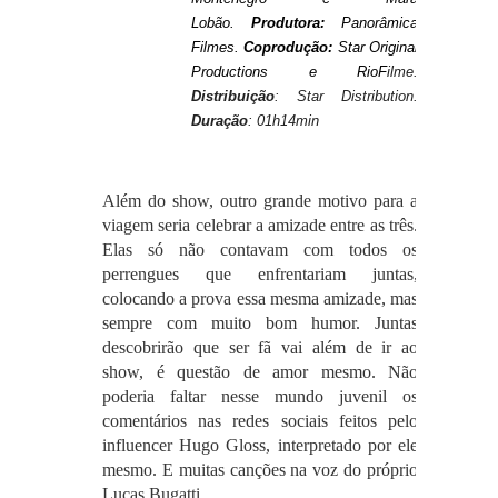
Lobão.
Produtora:
Panorâmica
Filmes.
Coprodução:
Star Original
Productions e RioF
ilme.
Distribuição
: Star Distribution.
Duração
: 01h14min
Além do show, outro grande motivo para a
viagem seria celebrar a amizade entre as três.
Elas só não contavam com todos os
perrengues que enfrentariam juntas,
colocando a prova essa mesma amizade, mas
sempre com muito bom humor.
Juntas
descobrirão que ser fã vai além de ir ao
show, é questão de amor mesmo.
Não
poderia faltar nesse mundo juvenil os
comentários nas redes sociais feitos pelo
influencer Hugo Gloss, interpretado por ele
mesmo. E muitas canções na voz do próprio
Lucas Bugatti.