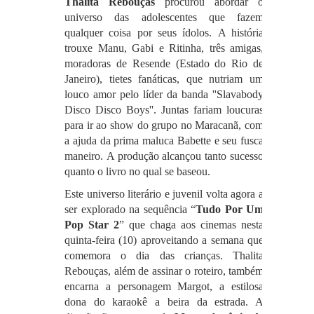
Thalita Rebouças
procurou abordar o
universo das adolescentes que fazem
qualquer coisa por seus ídolos.
A história
trouxe Manu, Gabi e Ritinha, três amigas,
moradoras de Resende (Estado do Rio de
Janeiro), tietes fanáticas, que nutriam um
louco amor pelo líder da banda ''Slavabody
Disco Disco Boys''. Juntas fariam loucuras
para ir ao show do grupo no Maracanã, com
a ajuda da prima maluca Babette e seu fusca
maneiro.
A produção alcançou tanto sucesso
quanto o livro no qual se baseou.
Este universo literário e juvenil volta agora a
ser explorado na sequência “
Tudo Por Um
Pop Star 2
” que chaga aos cinemas nesta
quinta-feira (10) aproveitando a semana que
comemora o dia das crianças.
Thalita
Rebouças, além de assinar o roteiro, também
encarna a personagem Margot, a estilosa
dona do karaokê a beira da estrada.
A