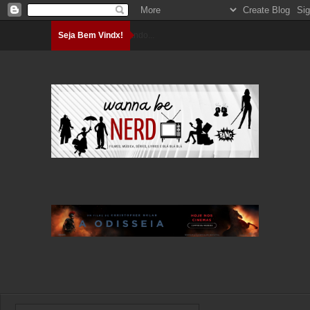
Seja Bem Vindx!
Carregando...