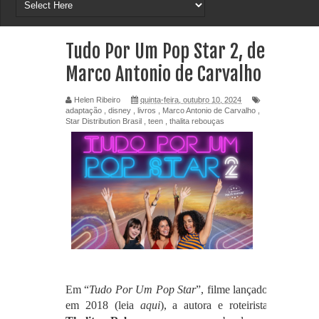
Tudo Por Um Pop Star 2, de
Marco Antonio de Carvalho
Helen Ribeiro
quinta-feira, outubro 10, 2024
adaptação
,
disney
,
livros
,
Marco Antonio de Carvalho
,
Star Distribution Brasil
,
teen
,
thalita rebouças
Em “
Tudo Por Um Pop Star
”, filme lançado
em 2018 (leia
aqui
), a autora e roteirista