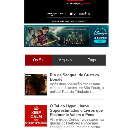
Os 5+
Arquivo
Tags
Rio de Sangue, de Gustavo
Bonafé
Após uma operação fracassada
contra traficantes em São Paulo, a
policial Patrícia Trindade ( ...
O Tal do Hype: Livros
Superestimados e Livros que
Realmente Valem a Pena
Ah, o hype. Certos livros caem nas
graças dos leitores e você não
consegue abrir uma rede social ...