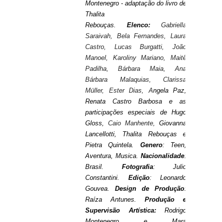
Montenegro - adaptação do livro de
Thalita
Rebouças.
Elenco:
Gabriella
Saraivah, Bela Fernandes, Laura
Castro, Lucas Burgatti, João
Manoel, Karoliny Mariano, Maitê
Padilha, Bárbara Maia, Ana
Bárbara Malaquias, Clarissa
Müller, Ester Dias,
A
ngela Paz,
Renata Castro Barbosa e as
participações especiais de Hugo
Gloss,
Caio Manhente,
Giovanna
Lancellotti, Thalita Rebouças e
Pietra Quintela.
Genero
: Teen,
Aventura, Musica.
Nacionalidade
:
Brasil.
Fotografia
: Julio
Constantini.
Edição
: Leonardo
Gouvea.
Design de Produção
:
Raíza Antunes.
Produção e
Supervisão Artística:
Rodrigo
Montenegro e Mara