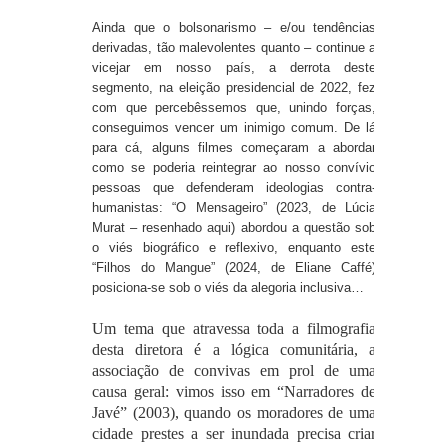
Ainda que o bolsonarismo – e/ou tendências
derivadas, tão malevolentes quanto – continue a
vicejar em nosso país, a derrota deste
segmento, na eleição presidencial de 2022, fez
com que percebêssemos que, unindo forças,
conseguimos vencer um inimigo comum. De lá
para cá, alguns filmes começaram a abordar
como se poderia reintegrar ao nosso convívio
pessoas que defenderam ideologias contra-
humanistas: “O Mensageiro” (2023, de Lúcia
Murat – resenhado
aqui
) abordou a questão sob
o viés biográfico e reflexivo, enquanto este
“Filhos do Mangue” (2024, de Eliane Caffé)
posiciona-se sob o viés da alegoria inclusiva…
Um tema que atravessa toda a filmografia
desta diretora é a lógica comunitária, a
associação de convivas em prol de uma
causa geral: vimos isso em “Narradores de
Javé” (2003), quando os moradores de uma
cidade prestes a ser inundada precisa criar