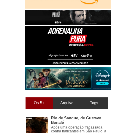
Os 5+
Arquivo
Tags
Rio de Sangue, de Gustavo
Bonafé
Após uma operação fracassada
contra traficantes em São Paulo, a