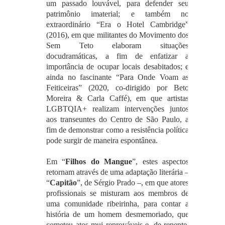
um passado louvável, para defender seu
patrimônio imaterial; e também no
extraordinário “Era o Hotel Cambridge”
(2016), em que militantes do Movimento dos
Sem Teto elaboram situações
docudramáticas, a fim de enfatizar a
importância de ocupar locais desabitados; e
ainda no fascinante “Para Onde Voam as
Feiticeiras” (2020, co-dirigido por Beto
Moreira & Carla Caffé), em que artistas
LGBTQIA+ realizam intervenções juntos
aos transeuntes do Centro de São Paulo, a
fim de demonstrar como a resistência política
pode surgir de maneira espontânea.
Em “
Filhos do Mangue
”, estes aspectos
retornam através de uma adaptação literária –
“
Capitão
”, de Sérgio Prado –, em que atores
profissionais se misturam aos membros de
uma comunidade ribeirinha, para contar a
história de um homem desmemoriado, que
cometeu atos mui reprováveis e, de repente,