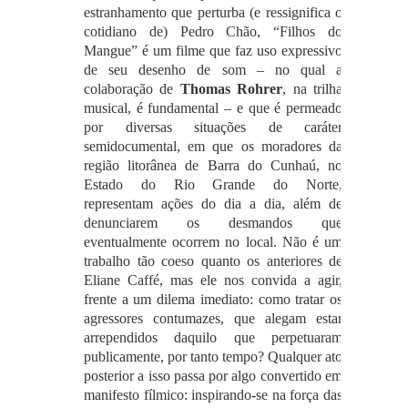
estranhamento que perturba (e ressignifica o
cotidiano de) Pedro Chão, “Filhos do
Mangue” é um filme que faz uso expressivo
de seu desenho de som – no qual a
colaboração de
Thomas Rohrer
, na trilha
musical, é fundamental – e que é permeado
por diversas situações de caráter
semidocumental, em que os moradores da
região litorânea de Barra do Cunhaú, no
Estado do Rio Grande do Norte,
representam ações do dia a dia, além de
denunciarem os desmandos que
eventualmente ocorrem no local. Não é um
trabalho tão coeso quanto os anteriores de
Eliane Caffé, mas ele nos convida a agir,
frente a um dilema imediato: como tratar os
agressores contumazes, que alegam estar
arrependidos daquilo que perpetuaram
publicamente, por tanto tempo? Qualquer ato
posterior a isso passa por algo convertido em
manifesto fílmico: inspirando-se na força das