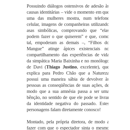
Possuindo diálogos ostensivos de adesão às
causas identitárias – vide o momento em que
uma das mulheres mostra, num telefone
celular, imagens de companheiras utilizando
asas simbólicas, comprovando que “elas
podem fazer o que quiserem” e que, como
tal, empoderam as demais –, “Filhos do
Mangue” atinge ápices existenciais no
compartilhamento das experiências de vida
da simpática Maria Baixinha e no monólogo
de Davi (
Thiago Justino
, excelente), que
explica para Pedro Chão que a Natureza
possui uma maneira sábia de devolver às
pessoas as conseqüências de suas ações, de
modo que a sua amnésia passa a ser uma
bênção, no sentido de que ele pode se livrar
da identidade negativa do passado. Estes
personagens falam diretamente conosco!
Montado, pela própria diretora, de modo a
fazer com que o espectador sinta o mesmo