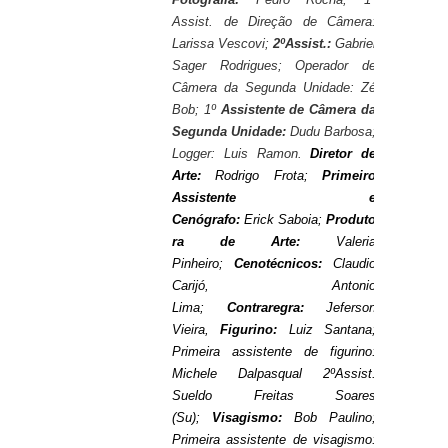
Assist. de Direção de Câmera:
Larissa Vescovi;
2ºAssist.:
Gabriel
Sager Rodrigues; Operador de
Câmera da Segunda Unidade: Zé
Bob; 1º
Assistente de Câmera da
Segunda Unidade:
Dudu Barbosa;
Logger: Luis Ramon.
Diretor de
Arte:
Rodrigo Frota;
Primeiro
Assistente e
Cenógrafo:
Erick
Saboia
;
Produto
ra de Arte:
Valeria
Pinheiro;
Cenotécnicos:
Claudio
Carijó, Antonio
Lima;
Contraregra:
Jeferson
Vieira,
Figurino:
Luiz Santana;
Primeira assistente de figurino:
Michele Dalpasqual 2ºAssist.
Sueldo Freitas Soares
(Su);
Visagismo:
Bob Paulino;
Primeira assistente de visagismo: