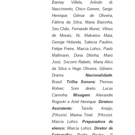
Barney Villela, Arlindo do
Nascimento, Chico Gomes, Sergio
Henrique, Gilmar de Oliveira,
Fátima da Silva, Maria Baixinha,
Seu Chão, Fernando Muniz, Vênus
de Morais, Ni, Makarios Maia,
George Holanda, Salesia Paulino,
Felipe Freire, Marcia Lohss, Paola
Mallmann, Dona Ditinha, Maria
José, Socorro Rabelo, Maria Alice
da Silva e Hugo Oliveira. Gênero:
Drama.
Nacionalidade
:
Brasil.
Trilha Sonora:
Thomas
Rohrer; Som direto: Lucas
Caminha.
Mixagem
: Alexandre
Rogoski e Ariel Henrique.
Diretora
Assistente:
Tarsila Araújo;
2ºAssist. Marina Tinel; 3ºAssist.
Marcia Lohss.
Preparadora de
elenco:
Marcia Lohss.
Diretor de
Fotografia:
Pedro Rocha; 1º