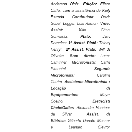
Anderson Diniz.
Edição:
Eliane
Caffé, com a assistência de Keily
Estrada.
Continuísta:
David
Sobel Logger: Luis Ramon
Video
Assist:
Júlio César
Schwantz.
Platô:
Jairo
Dornelas;
1º Assist. Platô:
Thierry
Henry;
2º Assist. Platô:
Will de
Oliveira.
Som direto:
Lucas
Caminha;
Microfonista:
Catha
Pimentel;
Segundo
Microfonista:
Carolina
Cutrim.
Assistente Microfonista e
Locação de
Equipamentos:
Mayra
Coelho.
Eletricista
Chefe/Gaffer:
Alexandre Henrique
da Silva;
Assist. de
Elétrica:
Gilberto Donato Massari
e Leandro Cleyton