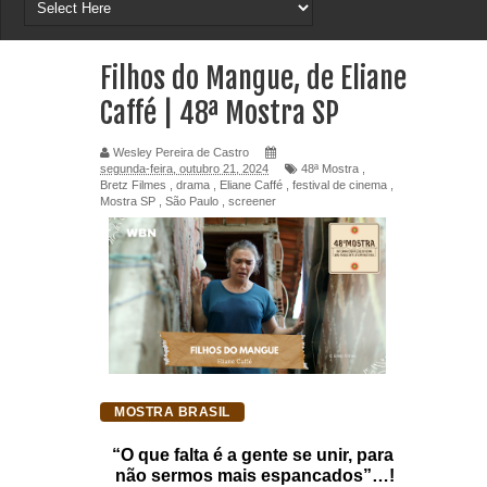
Filhos do Mangue, de Eliane
Caffé | 48ª Mostra SP
Wesley Pereira de Castro
segunda-feira, outubro 21, 2024
48ª Mostra
,
Bretz Filmes
,
drama
,
Eliane Caffé
,
festival de cinema
,
Mostra SP
,
São Paulo
,
screener
MOSTRA BRASIL
“O que falta é a gente se unir, para 
não sermos mais espancados”…!