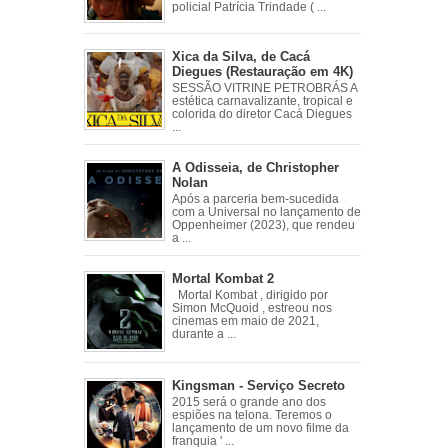
policial Patrícia Trindade ( ...
Xica da Silva, de Cacá
Diegues (Restauração em 4K)
SESSÃO VITRINE PETROBRÁS A
estética carnavalizante, tropical e
colorida do diretor Cacá Diegues
...
A Odisseia, de Christopher
Nolan
Após a parceria bem-sucedida
com a Universal no lançamento de
Oppenheimer (2023), que rendeu
a ...
Mortal Kombat 2
Mortal Kombat , dirigido por
Simon McQuoid , estreou nos
cinemas em maio de 2021,
durante a ...
Kingsman - Serviço Secreto
2015 será o grande ano dos
espiões na telona. Teremos o
lançamento de um novo filme da
franquia ' ...