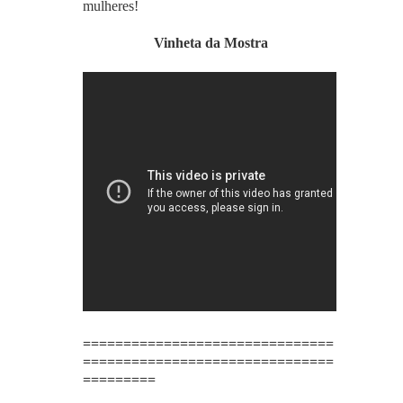
mulheres!
Vinheta da Mostra
===============================
===============================
=========