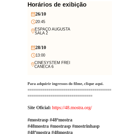
Horários de exibição
26/10
20:45
ESPAÇO AUGUSTA
SALA 2
28/10
13:00
CINESYSTEM FREI
CANECA 6
Para adquirir ingressos do filme, clique
aqui
.
========================================
===============================
Site Oficial:
https://48.mostra.org/
#mostrasp #48ªmostra
#48mostra
#mostrasp #mostrinhasp
#48ªmostra #48mostra