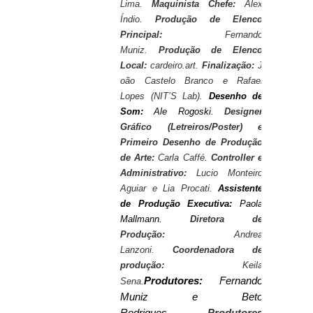
Lima.
Maquinista Chefe:
Alex
Índio.
Produção de Elenco
Principal:
Fernando
Muniz.
Produção de Elenco
Local:
cardeiro.art.
Finalização:
J
oão Castelo Branco e Rafael
Lopes (NIT’S Lab).
Desenho de
Som:
Ale Rogoski.
Designer
Gráfico (Letreiros/Poster) e
Primeiro Desenho de Produção
de Arte:
Carla Caffé.
Controller e
Administrativo:
Lucio Monteiro
Aguiar e Lia Procati.
Assistente
de Produção Executiva:
Paola
Mallmann.
Diretora de
Produção:
Andrea
Lanzoni.
Coordenadora de
produção:
Keila
Produtores:
Fernando
Sena.
Muniz e Beto
Rodrigues.
Produtores