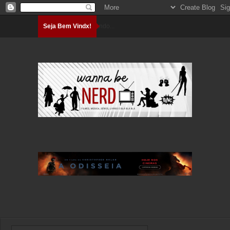
Seja Bem Vindx!
Carregando...