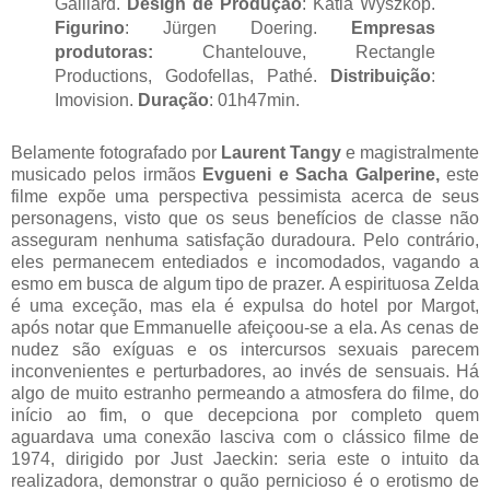
Gaillard.
Design de Produção
: Katia Wyszkop.
Figurino
: Jürgen Doering.
Empresas
produtoras:
Chantelouve, Rectangle
Productions, Godofellas, Pathé.
Distribuição
:
Imovision.
Duração
: 01h47min.
Belamente fotografado por
Laurent Tangy
e magistralmente
musicado pelos irmãos
Evgueni e Sacha Galperine,
este
filme expõe uma perspectiva pessimista acerca de seus
personagens, visto que os seus benefícios de classe não
asseguram nenhuma satisfação duradoura. Pelo contrário,
eles permanecem entediados e incomodados, vagando a
esmo em busca de algum tipo de prazer. A espirituosa Zelda
é uma exceção, mas ela é expulsa do hotel por Margot,
após notar que Emmanuelle afeiçoou-se a ela. As cenas de
nudez são exíguas e os intercursos sexuais parecem
inconvenientes e perturbadores, ao invés de sensuais. Há
algo de muito estranho permeando a atmosfera do filme, do
início ao fim, o que decepciona por completo quem
aguardava uma conexão lasciva com o clássico filme de
1974, dirigido por Just Jaeckin: seria este o intuito da
realizadora, demonstrar o quão pernicioso é o erotismo de