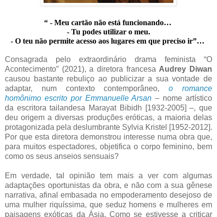
“ - Meu cartão não está funcionando… 
- Tu podes utilizar o meu.
- O teu não permite acesso aos lugares em que preciso ir”… 
Consagrada pelo extraordinário drama feminista “O
Acontecimento” (2021), a diretora francesa
Audrey Diwan
causou bastante rebuliço ao publicizar a sua vontade de
adaptar, num contexto contemporâneo,
o romance
homônimo escrito por Emmanuelle Arsan
– nome artístico
da escritora tailandesa Marayat Bibidh [1932-2005] –, que
deu origem a diversas produções eróticas, a maioria delas
protagonizada pela deslumbrante Sylvia Kristel [1952-2012].
Por que esta diretora demonstrou interesse numa obra que,
para muitos espectadores, objetifica o corpo feminino, bem
como os seus anseios sensuais?
Em verdade, tal opinião tem mais a ver com algumas
adaptações oportunistas da obra, e não com a sua gênese
narrativa, afinal embasada no empoderamento desejoso de
uma mulher riquíssima, que seduz homens e mulheres em
paisagens exóticas da Ásia. Como se estivesse a criticar