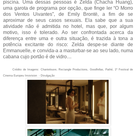
piscina. Uma dessas pessoas é Zelda (Chacha Huang),
uma garota de programa por opção, que finge ler “O Morro
dos Ventos Uivantes”, de Emily Brontë, a fim de se
aproximar de seus casos sexuais. Ela sabe que a sua
atividade não é admitida no hotel, mas que, por algum
motivo, isso é tolerado. Ao ser confrontada acerca da
diferença entre uma e outra situação, é trazida à tona a
potência excitante do risco: Zelda despe-se diante de
Emmanuelle, e convida-a a masturbar-se ao seu lado, numa
cabana cujo portão é de vidro…
Crédito de Imagens: Chantelouve, Rectangle Productions, Goodfellas, Pathé, 1º Festival de
Cinema Europeu Imovision - Divulgação