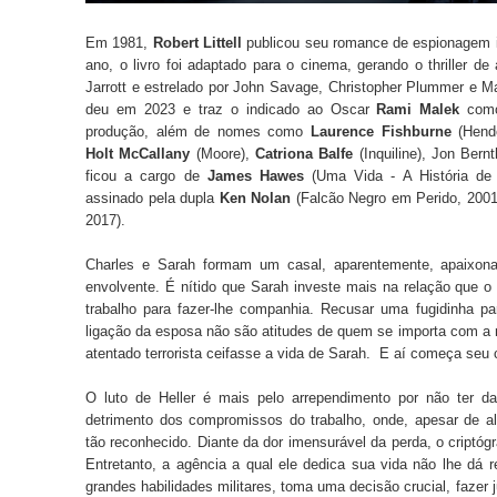
Em 1981,
Robert Littell
publicou seu romance de espionagem in
ano, o livro foi adaptado para o cinema, gerando o thriller de
Jarrott e estrelado por John Savage, Christopher Plummer e Ma
deu em 2023 e traz o indicado ao Oscar
Rami Malek
como 
produção, além de nomes como
Laurence Fishburne
(Hend
Holt McCallany
(Moore),
Catriona Balfe
(Inquiline), Jon Bern
ficou a cargo de
James Hawes
(Uma Vida - A História de 
assinado pela dupla
Ken Nolan
(Falcão Negro em Perido, 200
2017).
Charles e Sarah formam um casal, aparentemente, apaixo
envolvente. É nítido que Sarah investe mais na relação que o
trabalho para fazer-lhe companhia. Recusar uma fugidinha p
ligação da esposa não são atitudes de quem se importa com a 
atentado terrorista ceifasse a vida de Sarah. E aí começa seu c
O luto de Heller é mais pelo arrependimento por não ter 
detrimento dos compromissos do trabalho, onde, apesar de a
tão reconhecido. Diante da dor imensurável da perda, o criptógr
Entretanto, a agência a qual ele dedica sua vida não lhe dá
grandes habilidades militares, toma uma decisão crucial, fazer 