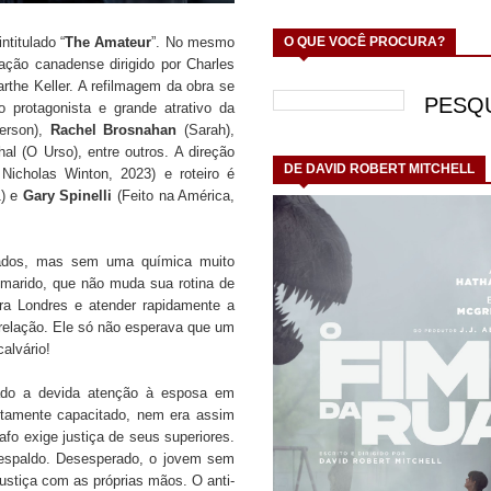
titulado “
The Amateur
”. No mesmo
O QUE VOCÊ PROCURA?
 ação canadense dirigido por Charles
rthe Keller. A refilmagem da obra se
protagonista e grande atrativo da
erson),
Rachel Brosnahan
(Sarah),
thal (O Urso), entre outros. A direção
DE DAVID ROBERT MITCHELL
Nicholas Winton, 2023) e roteiro é
1) e
Gary Spinelli
(Feito na América,
nados, mas sem uma química muito
 marido, que não muda sua rotina de
ara Londres e atender rapidamente a
relação. Ele só não esperava que um
alvário!
dado a devida atenção à esposa em
ltamente capacitado, nem era assim
afo exige justiça de seus superiores.
 respaldo. Desesperado, o jovem sem
justiça com as próprias mãos. O anti-