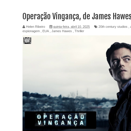
Operação Vingança, de James Hawe
Helen Ribeiro
quinta-feira, abril 10, 2025
20th century studios
,
espionagem
,
EUA
,
James Hawes
,
Thriller