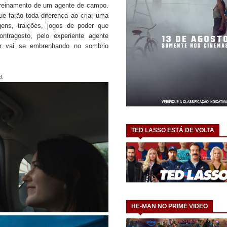
 treinamento de um agente de campo.
e farão toda diferença ao criar uma
agens, traições, jogos de poder que
tragosto, pelo experiente agente
er vai se embrenhando no sombrio
d.
TED LASSO ESTÁ DE VOLTA
HE-MAN NO PRIME VIDEO