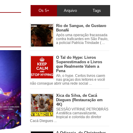
Os 5+
Arquivo
Tags
Rio de Sangue, de Gustavo
Bonafé
Após uma operação fracassada
contra traficantes em São Paulo,
a policial Patrícia Trindade ( ...
O Tal do Hype: Livros
Superestimados e Livros
que Realmente Valem a
Pena
Ah, o hype. Certos livros caem
nas graças dos leitores e você
não consegue abrir uma rede social ...
Xica da Silva, de Cacá
Diegues (Restauração em
4K)
SESSÃO VITRINE PETROBRÁS
A estética carnavalizante,
tropical e colorida do diretor
Cacá Diegues ...
A Odisseia, de Christopher