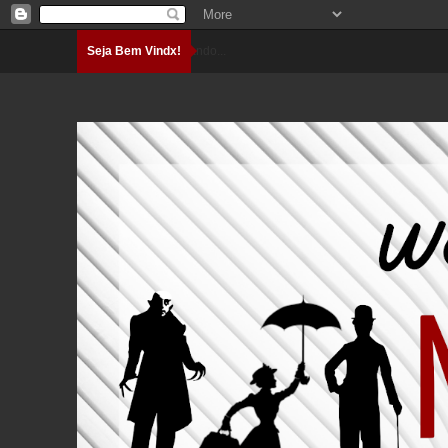
Seja Bem Vindx!
Carregando...