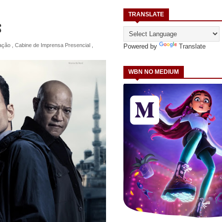
TRANSLATE
s
ação
,
Cabine de Imprensa Presencial
,
Powered by
Translate
WBN NO MEDIUM