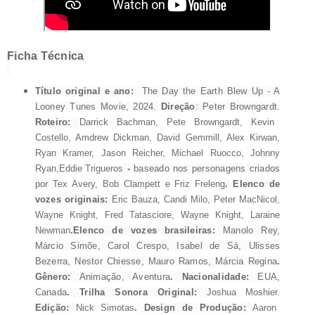
Ficha Técnica
Título original e ano:
The Day the Earth Blew Up - A
Looney Tunes Movie, 2024.
Direção
: Peter Browngardt.
Roteiro:
Darrick Bachman, Pete Browngardt, Kevin
Costello, Amdrew Dickman, David Gemmill, Alex Kirwan,
Ryan Kramer, Jason Reicher, Michael Ruocco, Johnny
Ryan,Eddie Trigueros
-
baseado nos personagens criados
por
Tex Avery, Bob Clampett e
Friz Freleng
. Elenco de
vozes originais:
Eric Bauza, Candi Milo, Peter MacNicol,
Wayne Knight, Fred Tatasciore, Wayne Knight, Laraine
Newman
.Elenco de vozes brasileiras:
Manolo Rey,
Márcio Simõe, Carol Crespo, Isabel de Sá, Ulisses
Bezerra, Nestor Chiesse, Mauro Ramos, Márcia Regina
.
Gênero:
Animação, Aventura
. Nacionalidade:
EUA,
Canada
. Trilha Sonora Original:
Joshua Moshier.
Edição:
Nick Simotas
. Design de Produção:
Aaron