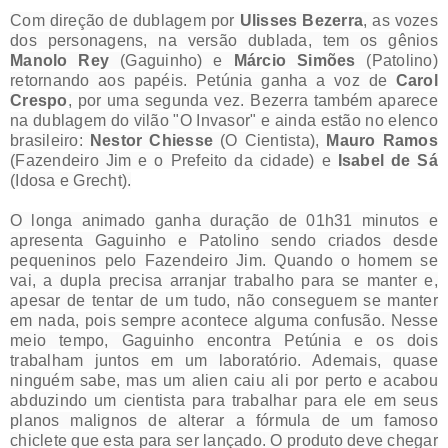
Com direção de dublagem por
Ulisses Bezerra
, as vozes
dos personagens, na versão dublada, tem os gênios
Manolo Rey
(Gaguinho) e
Márcio Simões
(Patolino)
retornando aos papéis. Petúnia ganha a voz de
Carol
Crespo
, por uma segunda vez. Bezerra também aparece
na dublagem do vilão "O Invasor" e ainda estão no elenco
brasileiro:
Nestor Chiesse
(O Cientista),
Mauro Ramos
(Fazendeiro Jim e o Prefeito da cidade) e
Isabel de Sá
(Idosa e Grecht).
O longa animado ganha duração de 01h31 minutos e
apresenta Gaguinho e Patolino sendo criados desde
pequeninos pelo Fazendeiro Jim. Quando o homem se
vai, a dupla precisa arranjar trabalho para se manter e,
apesar de tentar de um tudo, não conseguem se manter
em nada, pois sempre acontece alguma confusão. Nesse
meio tempo, Gaguinho encontra Petúnia e os dois
trabalham juntos em um laboratório. Ademais, quase
ninguém sabe, mas um alien caiu ali por perto e acabou
abduzindo um cientista para trabalhar para ele em seus
planos malignos de alterar a fórmula de um famoso
chiclete que esta para ser lançado. O produto deve chegar