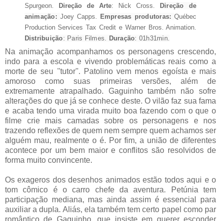
Spurgeon.
Direção de Arte
: Nick Cross.
Direção de
animação:
Joey Capps.
Empresas produtoras:
Québec
Production Services Tax Credit e Warner Bros. Animation.
Distribuição
: Paris Filmes.
Duração
: 01h31min.
Na animação acompanhamos os personagens crescendo,
indo para a escola e vivendo problemáticas reais como a
morte de seu ''tutor''. Patolino vem menos egoísta e mais
amoroso como suas primeiras versões, além de
extremamente atrapalhado. Gaguinho também não sofre
alterações do que já se conhece deste. O vilão faz sua fama
e acaba tendo uma virada muito boa fazendo com o que o
filme crie mais camadas sobre os personagens e nos
trazendo reflexões de quem nem sempre quem achamos ser
alguém mau, realmente o é. Por fim, a união de diferentes
acontece por um bem maior e conflitos são resolvidos de
forma muito convincente.
Os exageros dos desenhos animados estão todos aqui e o
tom cômico é o carro chefe da aventura. Petúnia tem
participação mediana, mas ainda assim é essencial para
auxiliar a dupla. Aliás, ela também tem certo papel como par
romântico de Gaguinho, que insiste em querer esconder