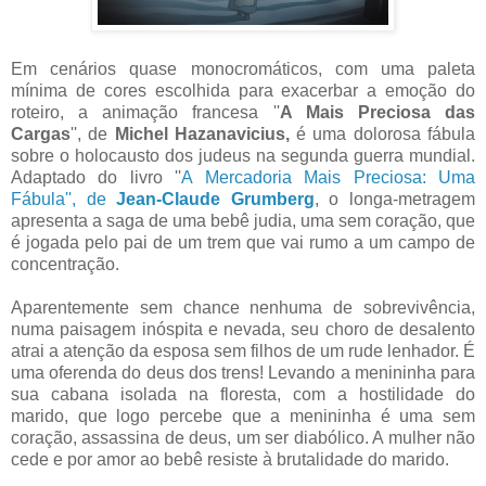
Em cenários quase monocromáticos, com uma paleta
mínima de cores escolhida para exacerbar a emoção do
roteiro, a animação francesa ''
A Mais Preciosa das
Cargas
'', de
Michel Hazanavicius,
é uma dolorosa fábula
sobre o holocausto dos judeus na segunda guerra mundial.
Adaptado do livro ''
A Mercadoria Mais Preciosa: Uma
Fábula'', de
Jean-Claude Grumberg
, o longa-metragem
apresenta a saga de uma bebê judia, uma sem coração, que
é jogada pelo pai de um trem que vai rumo a um campo de
concentração.
Aparentemente sem chance nenhuma de sobrevivência,
numa paisagem inóspita e nevada, seu choro de desalento
atrai a atenção da esposa sem filhos de um rude lenhador. É
uma oferenda do deus dos trens! Levando a menininha para
sua cabana isolada na floresta, com a hostilidade do
marido, que logo percebe que a menininha é uma sem
coração, assassina de deus, um ser diabólico. A mulher não
cede e por amor ao bebê resiste à brutalidade do marido.