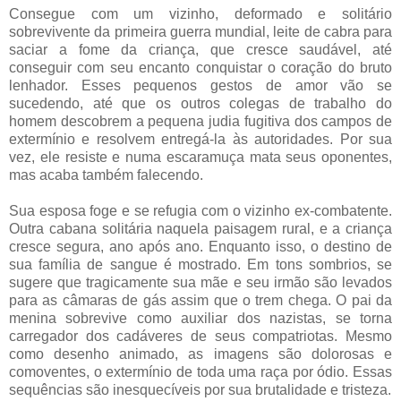
Consegue com um vizinho, deformado e solitário
sobrevivente da primeira guerra mundial, leite de cabra para
saciar a fome da criança, que cresce saudável, até
conseguir com seu encanto conquistar o coração do bruto
lenhador. Esses pequenos gestos de amor vão se
sucedendo, até que os outros colegas de trabalho do
homem descobrem a pequena judia fugitiva dos campos de
extermínio e resolvem entregá-la às autoridades. Por sua
vez, ele resiste e numa escaramuça mata seus oponentes,
mas acaba também falecendo.
Sua esposa foge e se refugia com o vizinho ex-combatente.
Outra cabana solitária naquela paisagem rural, e a criança
cresce segura, ano após ano. Enquanto isso, o destino de
sua família de sangue é mostrado. Em tons sombrios, se
sugere que tragicamente sua mãe e seu irmão são levados
para as câmaras de gás assim que o trem chega. O pai da
menina sobrevive como auxiliar dos nazistas, se torna
carregador dos cadáveres de seus compatriotas. Mesmo
como desenho animado, as imagens são dolorosas e
comoventes, o extermínio de toda uma raça por ódio. Essas
sequências são inesquecíveis por sua brutalidade e tristeza.