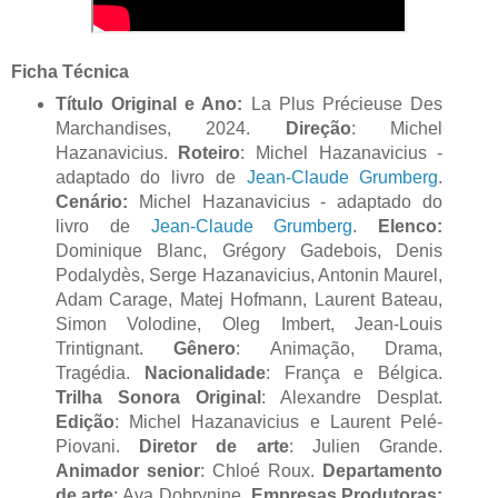
Ficha Técnica
Título Original e Ano:
La Plus Précieuse Des
Marchandises, 2024.
Direção
: Michel
Hazanavicius.
Roteiro
: Michel Hazanavicius -
adaptado do livro de
Jean-Claude Grumberg
.
Cenário:
Michel Hazanavicius - adaptado do
livro de
Jean-Claude Grumberg
.
Elenco:
Dominique Blanc, Grégory Gadebois, Denis
Podalydès, Serge Hazanavicius, Antonin Maurel,
Adam Carage, Matej Hofmann, Laurent Bateau,
Simon Volodine, Oleg Imbert, Jean-Louis
Trintignant.
Gênero
: Animação, Drama,
Tragédia.
Nacionalidade
: França e Bélgica.
Trilha Sonora Original
: Alexandre Desplat.
Edição
: Michel Hazanavicius e Laurent Pelé-
Piovani.
Diretor de arte
: Julien Grande.
Animador senior
: Chloé Roux.
Departamento
de arte
: Ava Dobrynine.
Empresas Produtoras: