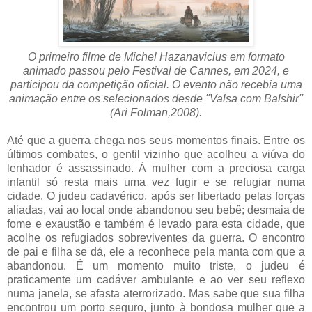
O primeiro filme de Michel Hazanavicius em formato
animado passou pelo Festival de Cannes, em 2024, e
participou da competição oficial. O evento não recebia uma
animação entre os selecionados desde ''Valsa com Balshir''
(
Ari Folman,2008).
Até que a guerra chega nos seus momentos finais. Entre os
últimos combates, o gentil vizinho que acolheu a viúva do
lenhador é assassinado. À mulher com a preciosa carga
infantil só resta mais uma vez fugir e se refugiar numa
cidade. O judeu cadavérico, após ser libertado pelas forças
aliadas, vai ao local onde abandonou seu bebê; desmaia de
fome e exaustão e também é levado para esta cidade, que
acolhe os refugiados sobreviventes da guerra. O encontro
de pai e filha se dá, ele a reconhece pela manta com que a
abandonou. É um momento muito triste, o judeu é
praticamente um cadáver ambulante e ao ver seu reflexo
numa janela, se afasta aterrorizado. Mas sabe que sua filha
encontrou um porto seguro, junto à bondosa mulher que a