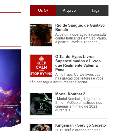
Os 5+
Arquivo
Tags
Rio de Sangue, de Gustavo
Bonafé
Após uma operação fracassada
contra traficantes em São Paulo,
a policial Patrícia Trindade ( ...
O Tal do Hype: Livros
Superestimados e Livros
que Realmente Valem a
Pena
Ah, o hype. Certos livros caem
nas graças dos leitores e você
não consegue abrir uma rede social ...
Mortal Kombat 2
Mortal Kombat , dirigido por
Simon McQuoid , estreou nos
cinemas em maio de 2021,
durante a ...
Kingsman - Serviço Secreto
2015 será o grande ano dos