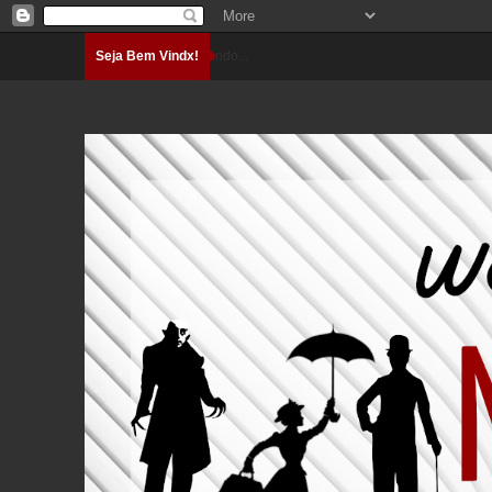
Seja Bem Vindx!
Carregando...