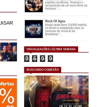
espiões na telona. Teremos o
lançamento de um novo filme da
franquia ' ...
Rock Of Ages
Nesta sexta-feira (24/08) estréia
no Brasil a adaptação para os
cinemas do musical da
Broadway “ ...
VISUALIZAÇÕES | ÚLTIMA SEMANA
9
6
9
9
BUSCANDO CONEXÃO