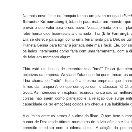
No mais novo filme da franquia temos um jovem renegado
Pred
Schuster Koloamatangi
), lutando para matar um monstro qu
provar o seu valor para o seu povo. Nessa jornada em um pl
robô humanoide hiper-realista chamada Thia (
Elle Fanning
),
Ela se oferece para agir como uma ferramenta para Dek se uti
Planeta Genna para tornar a jornada dele mais fácil. Ele, por s
os lados literalmente como faria com uma ferramenta, com a di
de falar em momento algum.
Thia está em busca de encontrar sua "irmã" Tessa (também i
objetivos da empresa Weyland-Yutani que foi quem trouxe os an
Thia chama de "mãe". Essa é a mesma empresa que financ
filmes da franquia Alien que começou com o clássico "
O Oita
Scott. As intenções em explorar recursos nunca são as melhor
coisas não saem como planejado e a relação que surge entr
capacidade de ter emoções) coloca em cheque sua habilidade 
A química entre os atores é a alma do filme. O tom bem-humo
humor de Dex rende ótimos momentos de alívio cômico e faz
conexão imediata com o dilema deles. A adição da person