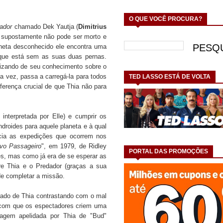
O QUE VOCÊ PROCURA?
ador
chamado Dek Yautja (
Dimitrius
e supostamente não pode ser morto e
aneta desconhecido ele encontra uma
 que está sem as suas duas pernas.
lizando de seu conhecimento sobre o
ua vez, passa a carregá-la para todos
TED LASSO ESTÁ DE VOLTA
ferença crucial de que Thia não para
nterpretada por Elle) e cumprir os
droides para aquele planeta e à qual
ia as expedições que ocorrem nos
vo Passageiro
", em 1979, de Ridley
PORTAL DAS PROMOÇÕES
es, mas como já era de se esperar as
e Thia e o Predador (graças a sua
de completar a missão.
rado de Thia contrastando com o mal
 com que os espectadores criem uma
agem apelidada por Thia de "Bud"