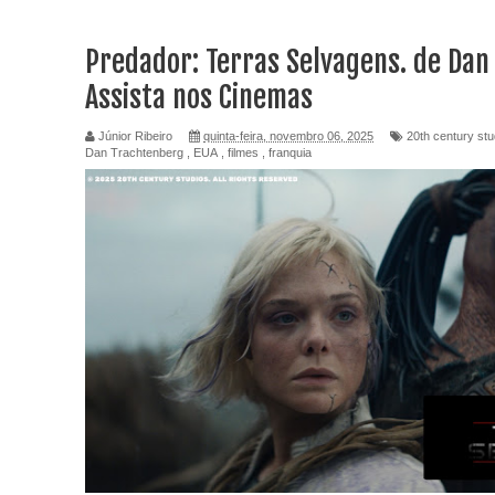
Predador: Terras Selvagens. de Dan
Assista nos Cinemas
Júnior Ribeiro
quinta-feira, novembro 06, 2025
20th century stu
Dan Trachtenberg
,
EUA
,
filmes
,
franquia