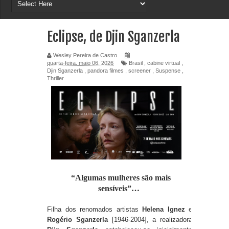
Eclipse, de Djin Sganzerla
Wesley Pereira de Castro
quarta-feira, maio 06, 2026
Brasil
,
cabine virtual
,
Djin Sganzerla
,
pandora filmes
,
screener
,
Suspense
,
Thriller
“Algumas mulheres são mais
sensíveis”…
Filha dos renomados artistas
Helena Ignez
e
Rogério Sganzerla
[1946-2004], a realizadora