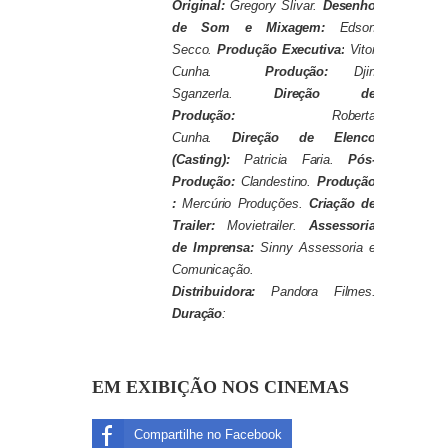
Original:
Gregory Slivar.
Desenho
de Som e Mixagem:
Edson
Secco.
Produção Executiva:
Vitor
Cunha.
Produção:
Djin
Sganzerla.
Direção de
Produção:
Roberta
Cunha.
Direção de Elenco
(Casting):
Patricia Faria.
Pós-
Produção:
Clandestino.
Produção
:
Mercúrio Produções.
Criação de
Trailer:
Movietrailer.
Assessoria
de Imprensa:
Sinny Assessoria e
Comunicação.
Distribuidora:
Pandora Filmes.
Duração
:
EM EXIBIÇÃO NOS CINEMAS
Compartilhe no Facebook