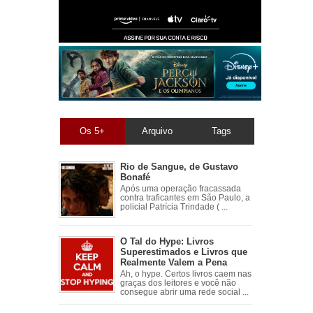
Os 5+
Arquivo
Tags
Rio de Sangue, de Gustavo
Bonafé
Após uma operação fracassada
contra traficantes em São Paulo, a
policial Patrícia Trindade ( ...
O Tal do Hype: Livros
Superestimados e Livros que
Realmente Valem a Pena
Ah, o hype. Certos livros caem nas
graças dos leitores e você não
consegue abrir uma rede social ...