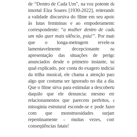
de “Dentro de Cada Um”, na voz potente da
imortal Elza Soares [1930-2022], reiterando
a validade discursiva do filme em seu apoio
às lutas femininas e ao empoderamento
correspondente: “
a mulher dentro de cada
um não quer mais silêncio, psiu!”
. Por mais
que o longa-metragem revele-se
lamentavelmente decepcionante na
apresentação das situações de perigo
anunciados desde o primeiro instante, tal
qual explicado, por conta do exagero indicial
da trilha musical, ele chama a atenção para
algo que costuma ser ignorado no dia a dia.
Que o filme sirva para estimular a descoberta
daquilo que ele denuncia: mesmo em
relacionamentos que parecem perfeitos, a
misoginia estrutural esconde-se e pode fazer
com que monstruosidades surjam
repentinamente – muitas vezes, com
conseqüências fatais!