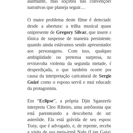
alarmante, mas soçobra nas convenções
narrativas que planeja seguir…
O maior problema deste filme é detectado
desde a abertura: a trilha musical quase
onipresente de
Gregory Silvar
, que insere a
tônica de suspense de maneira persistente,
quando ainda estávamos sendo apresentados
aos personagens. Com isso, qualquer
ambigüidade ou pretensa surpresa, na
reviravolta violenta da segunda metade, é
desperdiçada, o que também ocorre por
causa da interpretação caricatural de
Sergio
Guizé
como o esposo servil e mui educado
da protagonista.
Em “
Eclipse
”, a própria Djin Sganzerla
interpreta Cleo Ribeiro, uma astrônoma que
está parenteando a descoberta de um
asteróide. Ela está grávida de seu esposo
Tony, que é advogado, e, de repente, recebe
a visita de sua meia-irmã Nalu (Lian Gaia),