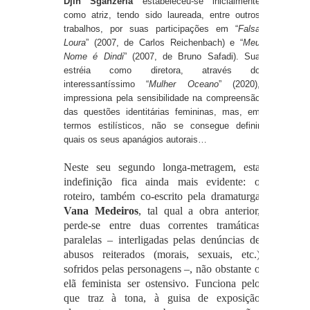
Djin Sganzerla
estabeleceu-se inicialmente
como atriz, tendo sido laureada, entre outros
trabalhos, por suas participações em “
Falsa
Loura
” (2007, de Carlos Reichenbach) e “
Meu
Nome é Dindi
” (2007, de Bruno Safadi). Sua
estréia como diretora, através do
interessantíssimo “
Mulher Oceano
” (2020),
impressiona pela sensibilidade na compreensão
das questões identitárias femininas, mas, em
termos estilísticos, não se consegue definir
quais os seus apanágios autorais…
Neste seu segundo longa-metragem, esta
indefinição fica ainda mais evidente: o
roteiro, também co-escrito pela dramaturga
Vana Medeiros
, tal qual a obra anterior,
perde-se entre duas correntes tramáticas
paralelas – interligadas pelas denúncias de
abusos reiterados (morais, sexuais, etc.)
sofridos pelas personagens –, não obstante o
elã feminista ser ostensivo. Funciona pelo
que traz à tona, à guisa de exposição