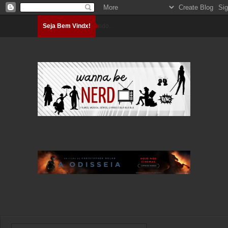
Seja Bem Vindx!
Carregando...