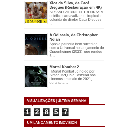
Xica da Silva, de Cacá
Diegues (Restauração em 4K)
SESSÃO VITRINE PETROBRÁS A
estética carnavalizante, tropical e
colorida do diretor Cacá Diegues
...
A Odisseia, de Christopher
Nolan
Após a parceria bem-sucedida
com a Universal no lançamento de
Oppenheimer (2023), que rendeu
a ...
Mortal Kombat 2
Mortal Kombat , dirigido por
Simon McQuoid , estreou nos
cinemas em maio de 2021,
durante a ...
VISUALIZAÇÕES | ÚLTIMA SEMANA
1
2
8
5
7
UM LANÇAMENTO IMOVISION