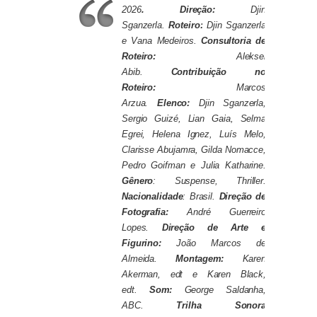
2026
. Direção:
Djin
Sganzerla.
Roteiro:
Djin Sganzerla
e Vana Medeiros.
Consultoria de
Roteiro:
Aleksei
Abib.
Contribuição no
Roteiro:
Marcos
Arzua.
Elenco:
Djin Sganzerla,
Sergio Guizé, Lian Gaia, Selma
Egrei, Helena Ignez, Luís Melo,
Clarisse Abujamra, Gilda Nomacce,
Pedro Goifman e Julia Katharine.
Gênero
: Suspense, Thriller.
Nacionalidade
: Brasil.
Direção de
Fotografia:
André Guerreiro
Lopes.
Direção de Arte e
Figurino:
João Marcos de
Almeida.
Montagem:
Karen
Akerman, edt e Karen Black,
edt.
Som:
George Saldanha,
ABC.
Trilha Sonora