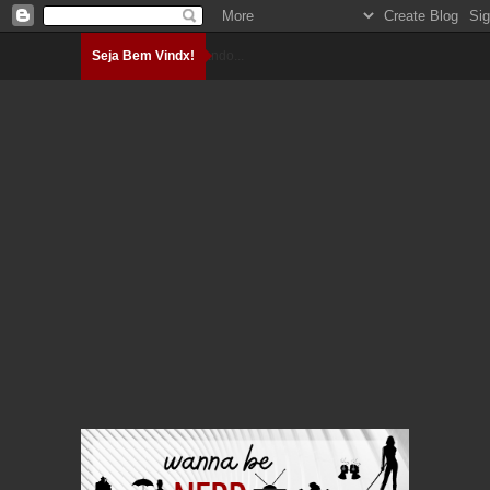
Seja Bem Vindx!
Carregando...