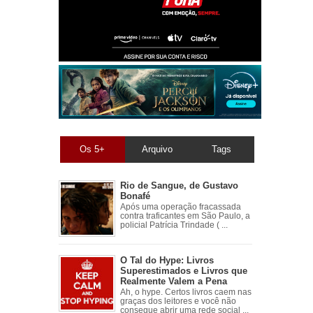
Os 5+
Arquivo
Tags
Rio de Sangue, de Gustavo
Bonafé
Após uma operação fracassada
contra traficantes em São Paulo, a
policial Patrícia Trindade ( ...
O Tal do Hype: Livros
Superestimados e Livros que
Realmente Valem a Pena
Ah, o hype. Certos livros caem nas
graças dos leitores e você não
consegue abrir uma rede social ...