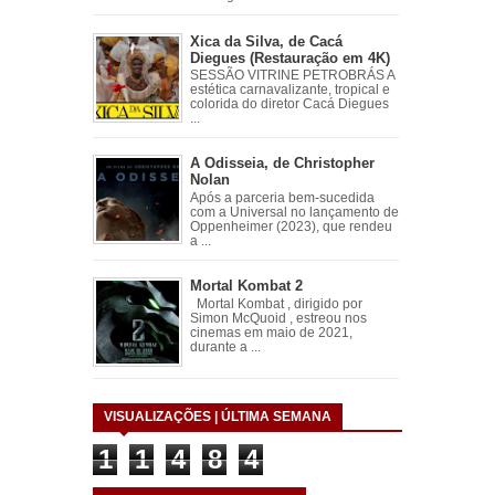
Xica da Silva, de Cacá
Diegues (Restauração em 4K)
SESSÃO VITRINE PETROBRÁS A
estética carnavalizante, tropical e
colorida do diretor Cacá Diegues
...
A Odisseia, de Christopher
Nolan
Após a parceria bem-sucedida
com a Universal no lançamento de
Oppenheimer (2023), que rendeu
a ...
Mortal Kombat 2
Mortal Kombat , dirigido por
Simon McQuoid , estreou nos
cinemas em maio de 2021,
durante a ...
VISUALIZAÇÕES | ÚLTIMA SEMANA
1
1
4
8
4