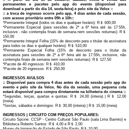
permanentes e pacotes pelo app do evento (disponível para
download a partir do dia 14, sexta-feira) e pelo site da Velox ::
:: a troca de ingresso ocorre pelo app, 4 dias antes de cada sessão,
com acesso prioritário entre 09h e 10h::
*Permanente Integral (todos os dias e qualquer horário): R＄ 600,00
*Permanente Especial (para sessões de 2ª a 6ª feira até às 17:55h,
inclusive - não contempla finais de semana nem sessões noturnas): R＄
150,00
*Permanente Integral Folha (15% de desconto para o titular da assinatura
para todos os dias e qualquer horário): R＄ 510,00
*Permanente Especial Folha (15% de desconto para o titular da
assinatura para sessões de 2ª a 6ª feira até às 17:55h, inclusive, não
contempla finais de semana nem sessões noturnas): R＄ 127,50
*Pacote de 40 ingressos: R＄ 410,00
*Pacote de 20 ingressos: R＄ 250,00
INGRESSOS AVULSOS
:: Disponível para compra 4 dias antes de cada sessão pelo app do
evento e pelo site da Velox. No dia da sessão, uma pequena cota
estará disponível para compra diretamente na bilheteria do cinema ::
*Segundas, terças, quartas e quintas: R＄ 24,00 (inteira) | R＄ 12,00
(meia).
*Sextas, sábados e domingos: R＄ 30,00 (inteira) | R＄ 15,00 (meia).
INGRESSOS | CIRCUITO COM PREÇOS POPULARES:
Circuito Spcine: CCSP - Centro Cultural São Paulo (sala Lima Barreto) e
Biblioteca Roberto Santos: R＄ 4,00 e R＄ 2,00
Museu da Imigração do Estado de São Paulo: R＄ 10,00