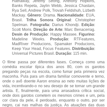
Hathaway, Jeremy Strong, Anthony Hopkins, 
Banks Repeta, Jaylin Webb, Jessica Chastain, 
Rya Sell, Andrew Polk, Trovah Feldshuh, Lizbeth 
Mackay. 
Gênero
: Drama. 
Nacionalidade
: EUA, 
Brasil. 
Trilha Sonora Original
: Christopher 
Spelman. 
Fotografia: 
Darius Khondji.
Edição
:
Scott Moris.
Direção de Arte
: Marc Benacerrag.
Desin de Produção
: Happy Massee.
Figurino
:
Madeline Weeks.
Produção
: RTFeatures, 
MadRiver Producions, Spamaker Producions, 
Keep Your Head, Focus Features. 
Distribuição
: 
Universal Pictures Brasil.
 Duração
: 115 min. 
O filme passa por diferentes fases. Começa como uma 
comédia escolar típica dos anos 80, com os garotos 
pregando peças na escola, como fumar pela primeira vez 
maconha. Pula para um drama familiar comovente e terno, 
onde o avô doente Aaron ensina ao neto muitas lições de 
vida, incentivando-o no seu desejo de se tornar um grande 
artista. E, finalmente, para uma arrasadora crítica social, 
onde dois garotos cometem os mesmos crimes e um, pela 
cor clara da pele, é perdoado, enquanto o outro, por ser 
negro, cai nas malhas da justiça. As atuações das duas 