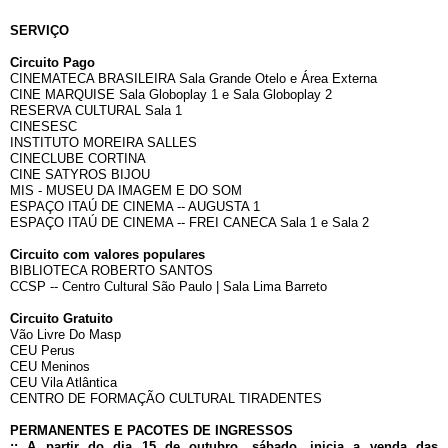
SERVIÇO
Circuito Pago
CINEMATECA BRASILEIRA Sala Grande Otelo e Área Externa
CINE MARQUISE Sala Globoplay 1 e Sala Globoplay 2
RESERVA CULTURAL Sala 1
CINESESC
INSTITUTO MOREIRA SALLES
CINECLUBE CORTINA
CINE SATYROS BIJOU
MIS - MUSEU DA IMAGEM E DO SOM
ESPAÇO ITAÚ DE CINEMA -- AUGUSTA 1
ESPAÇO ITAÚ DE CINEMA -- FREI CANECA Sala 1 e Sala 2
Circuito com valores populares
BIBLIOTECA ROBERTO SANTOS
CCSP -- Centro Cultural São Paulo | Sala Lima Barreto
Circuito Gratuito
Vão Livre Do Masp
CEU Perus
CEU Meninos
CEU Vila Atlântica
CENTRO DE FORMAÇÃO CULTURAL TIRADENTES
PERMANENTES E PACOTES DE INGRESSOS
:: A partir do dia 15 de outubro, sábado, inicia a venda das