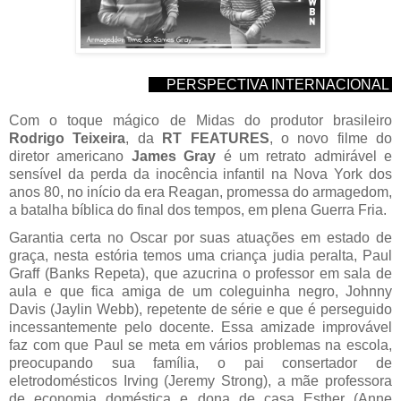
     PERSPECTIVA INTERNACIONAL 
Com o toque mágico de Midas do produtor brasileiro 
Rodrigo Teixeira
, da 
RT FEATURES
, o novo filme do 
diretor americano 
James Gray
 é um retrato admirável e 
sensível da perda da inocência infantil na Nova York dos 
anos 80, no início da era Reagan, promessa do armagedom, 
a batalha bíblica do final dos tempos, em plena Guerra Fria.
Garantia certa no Oscar por suas atuações em estado de 
graça, nesta estória temos uma criança judia peralta, Paul 
Graff (Banks Repeta), que azucrina o professor em sala de 
aula e que fica amiga de um coleguinha negro, Johnny 
Davis (Jaylin Webb), repetente de série e que é perseguido 
incessantemente pelo docente. Essa amizade improvável 
faz com que Paul se meta em vários problemas na escola, 
preocupando sua família, o pai consertador de 
eletrodomésticos Irving (Jeremy Strong), a mãe professora 
de economia doméstica e dona de casa Esther (Anne 