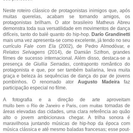
Neste roteiro clássico de protagonistas inimigos que, após
muitas querelas, acabam se tornando amigos, os
protagonistas brilham. O ator brasileiro Matheus Abreu
demonstra toda sua versatilidade em movimentos de dança
difíceis, tanto do balé quanto do hip-hop.
Darío Grandinetti
mais uma vez apresenta-se como excelente, já tendo no seu
currículo
Fale com Ela
(2002), de Pedro Almodóvar, e
Relatos Selvagens
(2014), de Damián Szifron, grandes
filmes de sucesso internacional. Além disso, destaca-se a
presença de
Giullia Serradas
, contraponto romântico do
protagonista e que, por ser também bailarina, leva muita
graça e beleza às sequências de dança do par de jovens
pombinhos. O renomado ator
Augusto Madeira
faz
participação especial no filme.
A fotografia e a direção de arte aproveitam
muit
tomadas de
o bem o Rio de Janeiro e Paris, com muitas
áreas elevadas das cidades, uma clara referência ao quão
alto o jovem ambicionava chegar. A trilha sonora é
maravilhosa juntando músicas de hip-hop da época com
música clássica e até mesmo baladas francesas; esse pout-