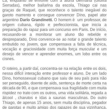
Lá, enquanto se envolve com a aluna Germana (Giullia
Serradas), melhor bailarina da escola, Thiago cai nas
graças de Raquel, que reconhece o talento inegável do
garoto marrento e consegue convencer Dino, papel ator
argentino
Darío
Grandinetti.
O homem é um professor, de
origem cubana, rígido e perfeccionista, que inicia a
preparação do rapaz para um concurso em Paris. De início,
recusando-se a monitorar um aluno tão rebelde e
despreparado, Dino convence-se ao notar o grande talento
embutido no jovem, que compensava a falta de técnica,
vocação e graciosidade com muita força muscular e um
desejo de vencer e aprender enormes, um lobo entre os
cisnes.
O roteiro, a partir daí, concentra-se na relação entre os dois,
nessa difícil interação entre professor e aluno. De um lado
Dino, homossexual cubano que saiu de seu país para não
ser perseguido, doente de aids, sentença de morte certa na
década de 90, e que compensava sua fragilidade com muita
rispidez no trato com os outros, uma vida solitária, regada a
álcool , charutos e idas a saunas masculinas. Do outro
Thiago, de apenas 15 anos, sem muita disciplina, pegador
de garotas e muito amigo dos rapazes de sua vizinhança,