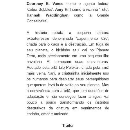
Courtney B. Vance
como o agente federal
'Cobra Bubbles',
Amy Hill
como a vizinha 'Tutu',
Hannah Waddinghan
como 'a Grande
Conselheira'.
A história retrata a pequena criatura
extraterrestre denominada 'Experimento 626',
criada para o caos e a destruição. Em fuga de
seu planeta, o bichinho azul cai no Planeta
Terra, mais precisamente em uma pequena ilha
havaiana. Aí começam suas desventuras.
Adotado pela órfã Lilo Pelekai, criada pela irmã
mais velha Nani, a criaturinha inicialmente usa
os humanos para despistar seus perseguidores
que querem levá-la de volta ao seu planeta. Mas
a convivência com a órfã, que tem questões de
adaptação e não consegue fazer amigos, vai
pouco a pouco transformando os instintos
destrutivos da criatura em sentimentos de
carinho, amor e amizade.
Trailer