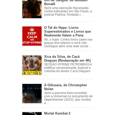
Rio de Sangue, de Gustavo
Bonafé
Após uma operação fracassada
contra traficantes em São Paulo, a
policial Patrícia Trindade ( ...
O Tal do Hype: Livros
Superestimados e Livros que
Realmente Valem a Pena
Ah, o hype. Certos livros caem nas
graças dos leitores e você não
consegue abrir uma rede social ...
Xica da Silva, de Cacá
Diegues (Restauração em 4K)
SESSÃO VITRINE PETROBRÁS A
estética carnavalizante, tropical e
colorida do diretor Cacá Diegues
...
A Odisseia, de Christopher
Nolan
Após a parceria bem-sucedida
com a Universal no lançamento de
Oppenheimer (2023), que rendeu
a ...
Mortal Kombat 2