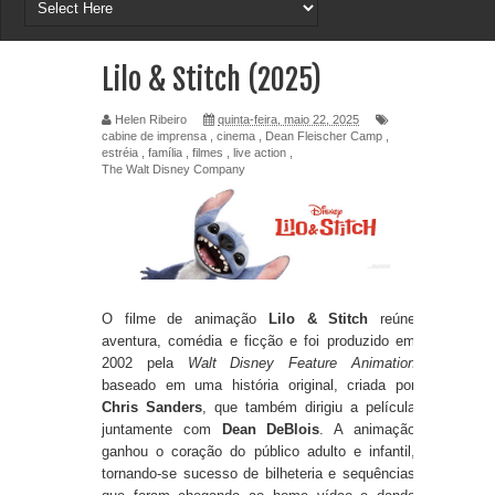
Lilo & Stitch (2025)
Helen Ribeiro
quinta-feira, maio 22, 2025
cabine de imprensa
,
cinema
,
Dean Fleischer Camp
,
estréia
,
família
,
filmes
,
live action
,
The Walt Disney Company
O filme de animação
Lilo & Stitch
reúne
aventura, comédia e ficção e foi produzido em
2002 pela
Walt Disney Feature Animation
baseado em uma história original, criada por
Chris Sanders
, que também dirigiu a película
juntamente com
Dean DeBlois
. A animação
ganhou o coração do público adulto e infantil,
tornando-se sucesso de bilheteria e sequências