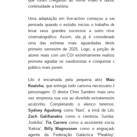
que foram chegando ao home vídeo e dando
continuidade a história.
Uma adaptação em live-action começou a ser
pensada quando o estúdio iniciou o trabalho de
levar seus grandes sucessos a outro nível
cinematográfico. Assim, ela já é considerada
uma das estreias mais aguardadas deste
primeiro semestre de 2025. Logo, a junção de
atores reais com um CGI extremamente realista
promete agradar os saudosistas e conquistar o
público mais jovem.
Lilo é encarnada pela pequena atriz
Maia
Kealoha
, que entrega todo carisma necessário à
personagem. O diretor Chris Sanders mais uma
vez empresta sua voz ao divertido extraterrestre
azulzinho. Completando o elenco teremos:
Sydney Agudong
como 'Nani', a irmã de Lilo,
Zach Galifianakis
como o cientista 'Jumba
Jookiba',
Tia Carrere
como a assistente social
'Kekoa',
Billy Magnussen
como o engraçado
agente da Federação Galáctica 'Pleakley',