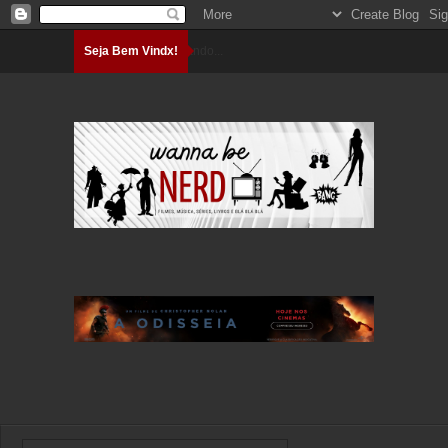
Seja Bem Vindx!
Carregando...