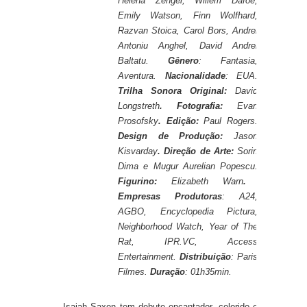
Helena Zengel, Willem Dafoe,
Emily Watson, Finn Wolfhard,
Razvan Stoica, Carol Bors, Andrei
Antoniu Anghel, David Andrei
Baltatu.
Gênero
: Fantasia,
Aventura.
Nacionalidade
: EUA.
Trilha Sonora Original:
David
Longstreth
. Fotografia:
Evan
Prosofsky
. Edição:
Paul Rogers.
Design de Produção:
Jason
Kisvarday
. Direção de Arte:
Sorin
Dima e
Mugur Aurelian Popescu.
Figurino:
Elizabeth Warn
.
Empresas Produtoras
: A24,
AGBO, Encyclopedia Pictura,
Neighborhood Watch, Year of The
Rat, IPR.VC, Access
Entertainment.
Distribuição
: Paris
Filmes.
Duração
: 01h35min.
Isaiah Saxon tem debute encantador, colorido e