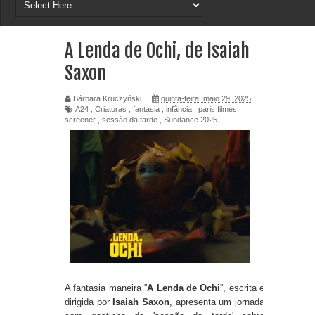
A Lenda de Ochi, de Isaiah
Saxon
Bárbara Kruczyński
quinta-feira, maio 29, 2025
A24
,
Criaturas
,
fantasia
,
infância
,
paris filmes
,
screener
,
sessão da tarde
,
Sundance 2025
A fantasia maneira ''
A Lenda de Ochi
'', escrita e
dirigida por
Isaiah Saxon
, apresenta um jornada