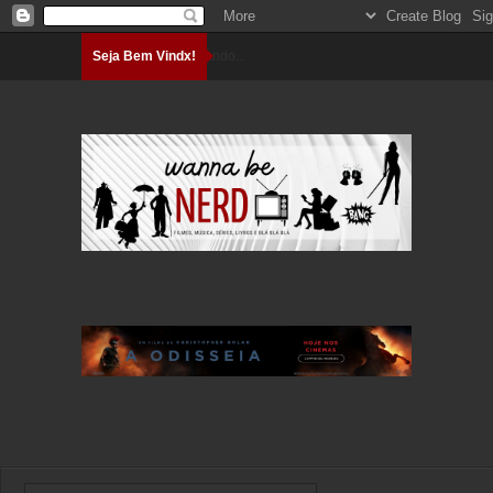
Seja Bem Vindx!
Carregando...