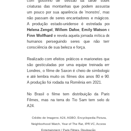
com gostinho de 'sessão da tarde' sobre
criaturas das montanhas que podem assustar
um pouco por sua aparência de 'monstro', mas
não passam de seres encantadores e mágicos.
A produção estado-unidense é estrelada por
Helena Zengel
,
Willem Dafoe
,
Emily Watson
e
Finn Wolfhard
e revela aquela jornada mítica de
humanos perseguindo seres que não tem
consciência de sua beleza e força.
Realizado com efeitos práticos e marionetes que
são gesticuladas por uma equipe treinada em
Londres, o filme de Saxon é cheio de simbologia
e até lembra muito os filmes dos anos 80 e 90.
A produção foi rodada na Romênia em 2021.
No Brasil o filme tem distribuição da Paris
Filmes, mas na terra do Tio Sam tem selo da
A24.
Crédito de Imagens: A24, AGBO, Encyclopedia Pictura,
Neighborhood Watch, Year of The Rat, IPR.VC, Access
Entertainment / Paris Filmes- Divulgação