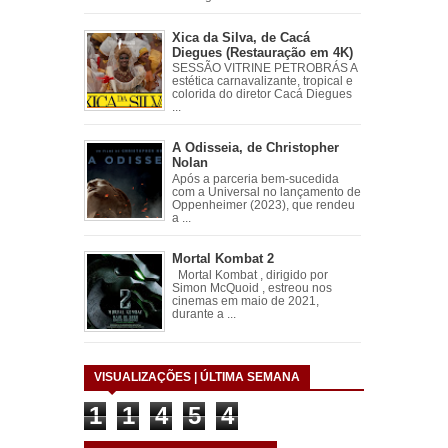
Xica da Silva, de Cacá
Diegues (Restauração em 4K)
SESSÃO VITRINE PETROBRÁS A
estética carnavalizante, tropical e
colorida do diretor Cacá Diegues
...
A Odisseia, de Christopher
Nolan
Após a parceria bem-sucedida
com a Universal no lançamento de
Oppenheimer (2023), que rendeu
a ...
Mortal Kombat 2
Mortal Kombat , dirigido por
Simon McQuoid , estreou nos
cinemas em maio de 2021,
durante a ...
VISUALIZAÇÕES | ÚLTIMA SEMANA
1
1
4
5
4