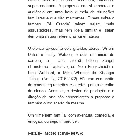
super acertado. A proposta em si embarca a
audiência em uma hora e meia de situações
familiares e que são marcantes. Filmes sobre o
famoso 'Pé Grande' talvez sejam mais
assustadores, mas tem idéia similar e Isaiah
demonstra suas referências cinemáticas.
O elenco apresenta dois grandes atores, Willem
Dafoe e Emily Watson, e dois em inicio de
carreira, a atriz alemã
Helena Zengel
(Transtorno Explosivo, de Nora Fingscheidt) e
Finn Wolfhard, o Mike Wheeler de 'Stranger
Things' (Netflix, 2016-2022). Há uma comunhão
de boas interpretações e acertos para a escolha
do elenco. Ademais, o design de produção e a
direção de arte são convenientes a proposta e
também outro acerto da mesma.
Um filme bem família, com aventura, comédia, e
emoção, ou seja, imperdível.
HOJE NOS CINEMAS