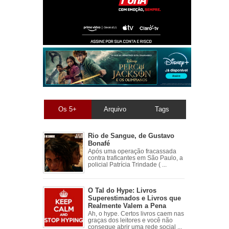
Os 5+
Arquivo
Tags
Rio de Sangue, de Gustavo
Bonafé
Após uma operação fracassada
contra traficantes em São Paulo, a
policial Patrícia Trindade ( ...
O Tal do Hype: Livros
Superestimados e Livros que
Realmente Valem a Pena
Ah, o hype. Certos livros caem nas
graças dos leitores e você não
consegue abrir uma rede social ...