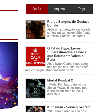
Os 5+
Arquivo
Tags
Rio de Sangue, de Gustavo
Bonafé
Após uma operação fracassada
contra traficantes em São Paulo,
a policial Patrícia Trindade ( ...
O Tal do Hype: Livros
Superestimados e Livros
que Realmente Valem a
Pena
Ah, o hype. Certos livros caem
nas graças dos leitores e você
não consegue abrir uma rede social ...
Mortal Kombat 2
Mortal Kombat , dirigido por
Simon McQuoid , estreou nos
cinemas em maio de 2021,
durante a ...
Kingsman - Serviço Secreto
2015 será o grande ano dos