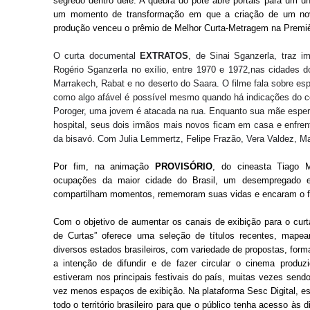
segredo dentro dele. A quebra do pote abre portais para um u
um momento de transformação em que a criação de um nov
produção venceu o prêmio de Melhor Curta-Metragem na Première
O curta documental
EXTRATOS
, de Sinai Sganzerla, traz 
Rogério Sganzerla no exílio, entre 1970 e 1972,nas cidades d
Marrakech, Rabat e no deserto do Saara. O filme fala sobre e
como algo afável é possível mesmo quando há indicações do c
Poroger, uma jovem é atacada na rua. Enquanto sua mãe espera
hospital, seus dois irmãos mais novos ficam em casa e enfren
da bisavó. Com Julia Lemmertz, Felipe Frazão, Vera Valdez, Ma
Por fim, na animação
PROVISÓRIO
, do cineasta Tiago
ocupações da maior cidade do Brasil, um desempregado 
compartilham momentos, rememoram suas vidas e encaram o f
Com o objetivo de aumentar os canais de exibição para o curt
de Curtas” oferece uma seleção de títulos recentes, mapea
diversos estados brasileiros, com variedade de propostas, form
a intenção de difundir e de fazer circular o cinema produ
estiveram nos principais festivais do país, muitas vezes send
vez menos espaços de exibição. Na plataforma Sesc Digital, e
todo o território brasileiro para que o público tenha acesso às 