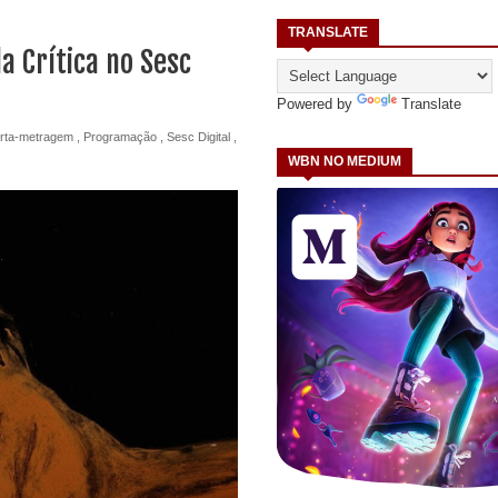
TRANSLATE
 Crítica no Sesc
Powered by
Translate
rta-metragem
,
Programação
,
Sesc Digital
,
WBN NO MEDIUM