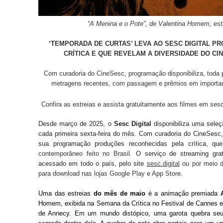
“A Menina e o Pote”, de Valentina Homem, estr
‘TEMPORADA DE CURTAS’ LEVA AO SESC DIGITAL 
CRÍTICA E QUE REVELAM A DIVERSIDADE DO CI
Com curadoria do CineSesc, programação disponibiliza, toda p
metragens recentes, com passagem e prêmios em important
Confira as estreias e assista gratuitamente aos filmes em sesc
Desde março de 2025, o
Sesc Digital
disponibiliza uma seleç
cada primeira sexta-feira do mês. Com curadoria do CineSesc
sua programação produções reconhecidas pela crítica, q
contemporâneo feito no Brasil.
O serviço de streaming gra
acessado em todo o país, pelo site
sesc.digital
ou por meio do
para download nas lojas Google Play e App Store.
Uma das estreias
do mês de maio
é a animação premiada
Homem, exibida na Semana da Crítica no Festival de Cannes 
de Annecy. Em um mundo distópico, uma garota quebra seu