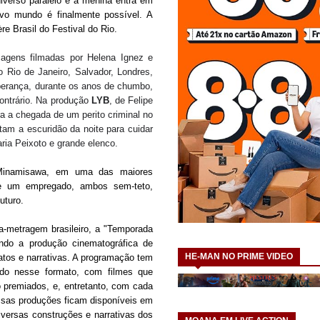
niverso paralelo e a menina entra em
o mundo é finalmente possível. A
 Brasil do Festival do Rio.
imagens filmadas por Helena Ignez e
o Rio de Janeiro, Salvador, Londres,
sperança, durante os anos de chumbo,
ontrário. Na produção
LYB
, de Felipe
 a chegada de um perito criminal no
tam a escuridão da noite para cuidar
ria Peixoto e grande elenco.
 Minamisawa, em uma das maiores
e um empregado, ambos sem-teto,
uturo.
a-metragem brasileiro, a "Temporada
ndo a produção cinematográfica de
HE-MAN NO PRIME VIDEO
atos e narrativas. A programação tem
zido nesse formato, com filmes que
o premiados, e, entretanto, com cada
ssas produções ficam disponíveis em
diversas construções e narrativas dos