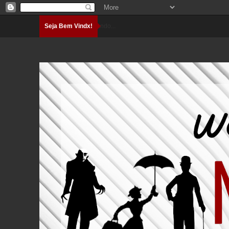
Seja Bem Vindx!
Carregando...