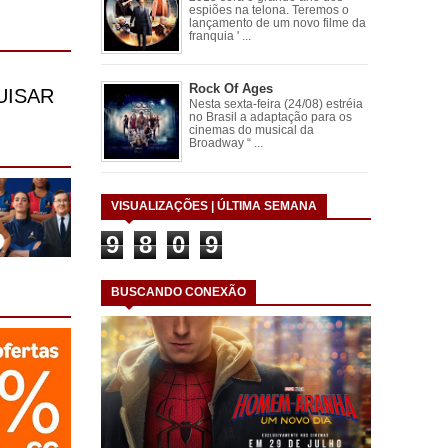
espiões na telona. Teremos o
lançamento de um novo filme da
franquia ' ...
Rock Of Ages
Nesta sexta-feira (24/08) estréia
no Brasil a adaptação para os
cinemas do musical da
Broadway “ ...
VISUALIZAÇÕES | ÚLTIMA SEMANA
9
8
0
9
BUSCANDO CONEXÃO