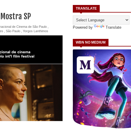
TRANSLATE
 Mostra SP
rnacional de Cinema de São Paulo
,
Powered by
Translate
mes
,
São Paulo
,
Yorgos Lanthimos
WBN NO MEDIUM