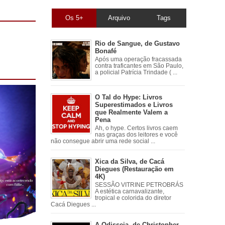
Os 5+
Arquivo
Tags
Rio de Sangue, de Gustavo
Bonafé
Após uma operação fracassada
contra traficantes em São Paulo,
a policial Patrícia Trindade ( ...
O Tal do Hype: Livros
Superestimados e Livros
que Realmente Valem a
Pena
Ah, o hype. Certos livros caem
nas graças dos leitores e você
não consegue abrir uma rede social ...
Xica da Silva, de Cacá
Diegues (Restauração em
4K)
SESSÃO VITRINE PETROBRÁS
A estética carnavalizante,
tropical e colorida do diretor
Cacá Diegues ...
A Odisseia, de Christopher