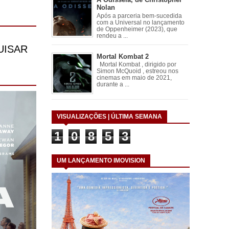
Nolan
Após a parceria bem-sucedida
com a Universal no lançamento
de Oppenheimer (2023), que
rendeu a ...
Mortal Kombat 2
Mortal Kombat , dirigido por
Simon McQuoid , estreou nos
cinemas em maio de 2021,
durante a ...
VISUALIZAÇÕES | ÚLTIMA SEMANA
1
0
8
5
3
UM LANÇAMENTO IMOVISION