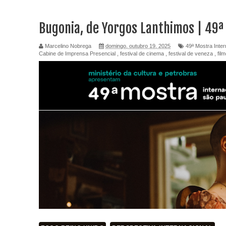
Bugonia, de Yorgos Lanthimos | 49ª
Marcelino Nobrega
domingo, outubro 19, 2025
49ª Mostra Inte
Cabine de Imprensa Presencial
,
festival de cinema
,
festival de veneza
,
fil