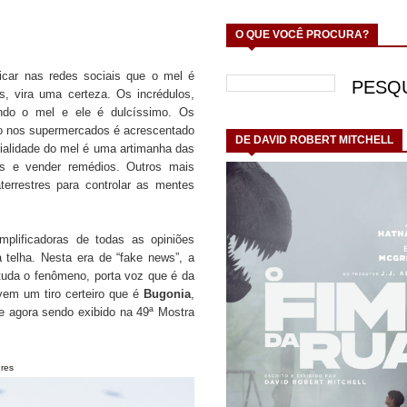
O QUE VOCÊ PROCURA?
car nas redes sociais que o mel é
s, vira uma certeza. Os incrédulos,
ndo o mel e ele é dulcíssimo. Os
do nos supermercados é acrescentado
DE DAVID ROBERT MITCHELL
cialidade do mel é uma artimanha das
as e vender remédios. Outros mais
terrestres para controlar as mentes
plificadoras de todas as opiniões
 telha. Nesta era de “fake news”, a
tuda o fenômeno, porta voz que é da
em um tiro certeiro que é
Bugonia
,
e agora sendo exibido na 49ª Mostra
res