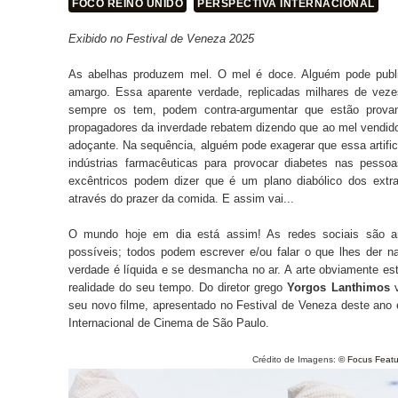
FOCO REINO UNIDO
PERSPECTIVA INTERNACIONAL
Exibido no Festival de Veneza 2025
As abelhas produzem mel. O mel é doce. Alguém pode publi
amargo. Essa aparente verdade, replicadas milhares de veze
sempre os tem, podem contra-argumentar que estão prova
propagadores da inverdade rebatem dizendo que ao mel vendi
adoçante. Na sequência, alguém pode exagerar que essa artifi
indústrias farmacêuticas para provocar diabetes nas pesso
excêntricos podem dizer que é um plano diabólico dos extra
através do prazer da comida. E assim vai...
O mundo hoje em dia está assim! As redes sociais são am
possíveis; todos podem escrever e/ou falar o que lhes der na
verdade é líquida e se desmancha no ar. A arte obviamente es
realidade do seu tempo. Do diretor grego
Yorgos Lanthimos
v
seu novo filme, apresentado no Festival de Veneza deste ano 
Internacional de Cinema de São Paulo.
Crédito de Imagens:
© Focus Featu