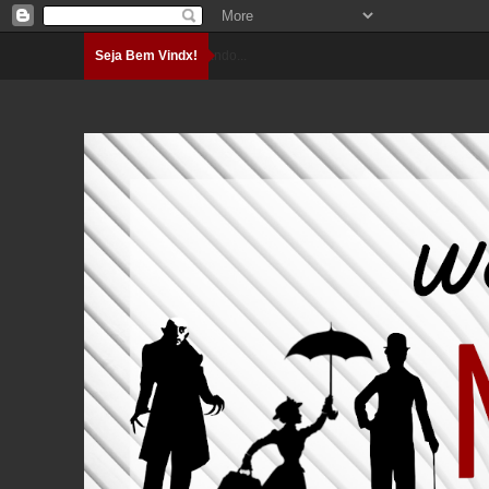
Seja Bem Vindx!
Carregando...