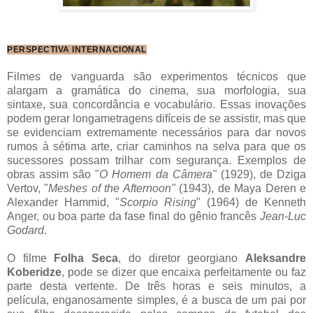
PERSPECTIVA INTERNACIONAL
Filmes de vanguarda são experimentos técnicos que
alargam a gramática do cinema, sua morfologia, sua
sintaxe, sua concordância e vocabulário. Essas inovações
podem gerar longametragens difíceis de se assistir, mas que
se evidenciam extremamente necessários para dar novos
rumos à sétima arte, criar caminhos na selva para que os
sucessores possam trilhar com segurança. Exemplos de
obras assim são "
O Homem da Câmera"
(1929), de Dziga
Vertov, "
Meshes of the Afternoon"
(1943), de Maya Deren e
Alexander Hammid, "
Scorpio Rising
" (1964) de Kenneth
Anger, ou boa parte da fase final do gênio francês
Jean-Luc
Godard
.
O filme
Folha Seca
, do diretor georgiano
Aleksandre
Koberidze
, pode se dizer que encaixa perfeitamente ou faz
parte desta vertente. De três horas e seis minutos, a
película, enganosamente simples, é a busca de um pai por