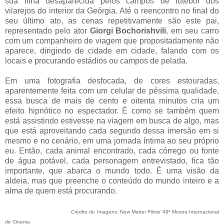
sua filha desaparecida pelos campos de futebol dos
vilarejos do interior da Geórgia. Até o reencontro no final do
seu último ato, as cenas repetitivamente são este pai,
representado pelo ator
Giorgi Bochorishvili
, em seu carro
com um companheiro de viagem que propositadamente não
aparece, dirigindo de cidade em cidade, falando com os
locais e procurando estádios ou campos de pelada.
Em uma fotografia desfocada, de cores estouradas,
aparentemente feita com um celular de péssima qualidade,
essa busca de mais de cento e oitenta minutos cria um
efeito hipnótico no espectador. É como se também quem
está assistindo estivesse na viagem em busca de algo, mas
que está aproveitando cada segundo dessa imersão em si
mesmo e no cenário, em uma jornada íntima ao seu próprio
eu. Então, cada animal encontrado, cada córrego ou fonte
de água potável, cada personagem entrevistado, fica tão
importante, que abarca o mundo todo. É uma visão da
aldeia, mas que preenche o conteúdo do mundo inteiro e a
alma de quem está procurando.
Crédito de Imagens: New Matter Films/ 49ª Mostra Internacional
de Cinema