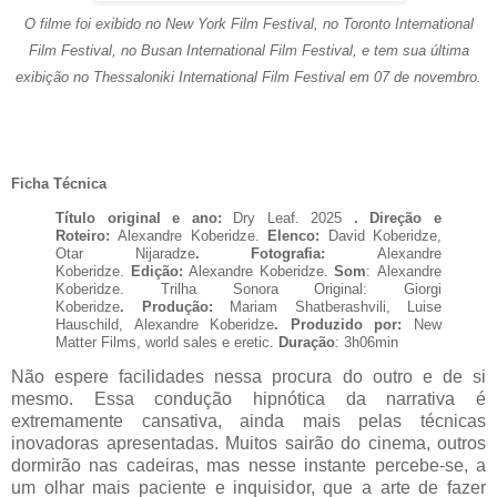
O filme foi exibido no New York Film Festival, no Toronto International
Film Festival, no Busan International Film Festival, e tem sua última
exibição no Thessaloniki International Film Festival em 07 de novembro.
Ficha Técnica
Título original e ano:
Dry Leaf. 2025
. D
ireção e
Roteiro:
Alexandre Koberidze.
Elenco:
David Koberidze,
Otar Nijaradze
.
Fotografia:
Alexandre
Koberidze.
Edição:
Alexandre Koberidze.
Som
:
Alexandre
Koberidze. Trilha Sonora Original:
Giorgi
Koberidze
.
Produção:
Mariam Shatberashvili, Luise
Hauschild, Alexandre Koberidze
.
Produzido por:
New
Matter Films, world sales e eretic.
Duração
: 3h06min
Não espere facilidades nessa procura do outro e de si
mesmo. Essa condução hipnótica da narrativa é
extremamente cansativa, ainda mais pelas técnicas
inovadoras apresentadas. Muitos sairão do cinema, outros
dormirão nas cadeiras, mas nesse instante percebe-se, a
um olhar mais paciente e inquisidor, que a arte de fazer