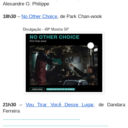
Alexandre O. Philippe
18h30
–
No Other Choice
, de Park Chan‑wook
Divulgação - 49ª Mostra SP
21h30
–
Vou Tirar Você Desse Lugar
, de Dandara
Ferreira
______________________________
______________________________
___________