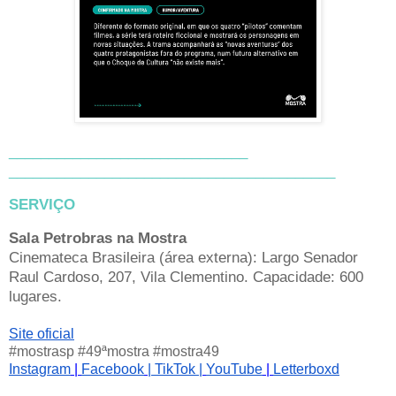
______________________________
______________________________
___________
SERVIÇO
Sala Petrobras na Mostra
Cinemateca Brasileira (área externa): Largo Senador
Raul Cardoso, 207, Vila Clementino. Capacidade: 600
lugares.
Site oficial
#mostrasp #49ªmostra #mostra49
Instagram
|
Facebook
| TikTok |
YouTube
|
Letterboxd