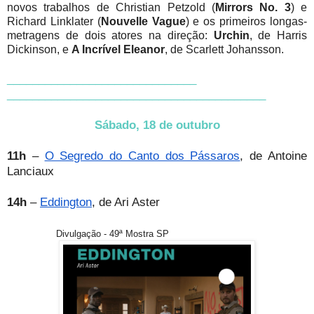
novos trabalhos de Christian Petzold (
Mirrors No. 3
) e
Richard Linklater (
Nouvelle Vague
) e os primeiros longas-
metragens de dois atores na direção:
Urchin
, de Harris
Dickinson, e
A Incrível Eleanor
, de Scarlett Johansson.
______________________________
______________________________
___________
Sábado, 18 de outubro
11h
–
O Segredo do Canto dos Pássaros
, de Antoine
Lanciaux
14h
–
Eddington
, de Ari Aster
Divulgação - 49ª Mostra SP