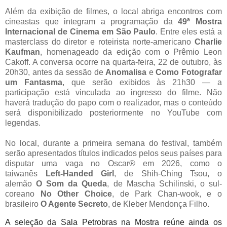
Além da exibição de filmes, o local abriga encontros com
cineastas que integram a programação da
49ª Mostra
Internacional de Cinema em São Paulo
. Entre eles está a
masterclass do diretor e roteirista norte-americano
Charlie
Kaufman
, homenageado da edição com o Prêmio Leon
Cakoff. A conversa ocorre na quarta-feira, 22 de outubro, às
20h30, antes da sessão de
Anomalisa
e
Como Fotografar
um Fantasma
, que serão exibidos às 21h30 — a
participação está vinculada ao ingresso do filme. Não
haverá tradução do papo com o realizador, mas o conteúdo
será disponibilizado posteriormente no YouTube com
legendas.
No local, durante a primeira semana do festival, também
serão apresentados títulos indicados pelos seus países para
disputar uma vaga no Oscar® em 2026, como o
taiwanês
Left-Handed Girl
, de Shih-Ching Tsou, o
alemão
O Som da Queda
, de Mascha Schilinski, o sul-
coreano
No Other Choice
, de Park Chan‑wook, e o
brasileiro
O Agente Secreto
, de Kleber Mendonça Filho.
A seleção da Sala Petrobras na Mostra reúne ainda os