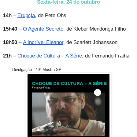
Sexta-feira, 24 de outubro
14h
–
Erupcja
, de Pete Ohs
15h40
–
O Agente Secreto
, de Kleber Mendonça Filho
18h50
–
A Incrível Eleanor
, de Scarlett Johansson
21h
–
Choque de Cultura – A Série
, de Fernando Fraiha
Divulgação - 49ª Mostra SP