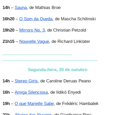
14h
–
Sauna
, de Mathias Broe
16h20
–
O Som da Queda
, de Mascha Schilinski
19h20
–
Mirrors No. 3
, de Christian Petzold
21h15
–
Nouvelle Vague
, de Richard Linklater
______________________________
______________________________
___________
Segunda-feira, 20 de outubro
14h
–
Stereo Girls
, de Caroline Deruas Peano
16h
–
Amiga Silenciosa
, de Ildikó Enyedi
19h
–
O que Marielle Sabe
, de Frédéric Hambalek
21h
–
Abaixo das Nuvens
, de Gianfranco Rosi