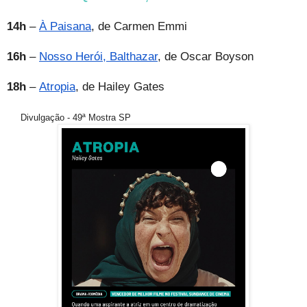
14h
–
À Paisana
, de Carmen Emmi
16h
–
Nosso Herói, Balthazar
, de Oscar Boys
on
18h
–
Atropia
, de Hailey Gates
Divulgação - 49ª Mostra SP